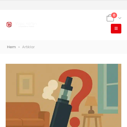
0
Hem
»
Artiklar