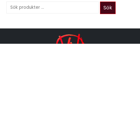
Sök
Vapenation AB
Organisationsnummer 559112-2204
Annelundsgatan 17C, 749 40 Enköping
Telefon:
073-829 08 00
E-post:
info@vapenation.se
Butiken har öppet måndag till fredag 10.00–18.00 och
lördag 12.00–16.00.
Söndagar stängt.
Se avvikande öppettider och hitta hit
.