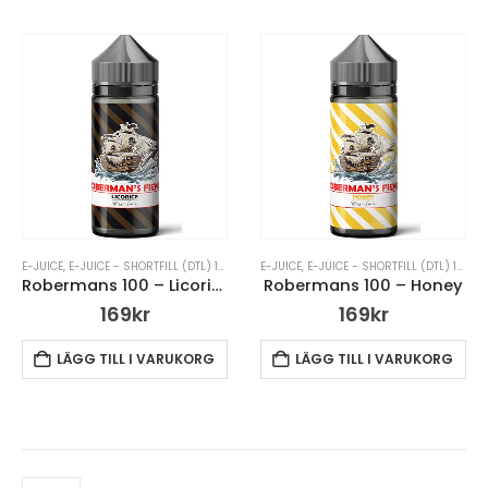
E-JUICE
,
E-JUICE - SHORTFILL (DTL) 100ML
,
E-JUICE UTAN NIKOTIN
E-JUICE
,
E-JUICE - SHORTFILL (DTL) 100ML
,
ROBERMANS FIEND 
Robermans 100 – Licorice
Robermans 100 – Honey
169
kr
169
kr
LÄGG TILL I VARUKORG
LÄGG TILL I VARUKORG