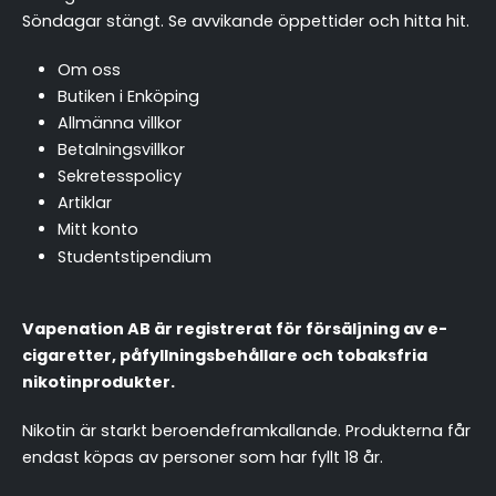
Söndagar stängt.
Se avvikande öppettider och hitta hit
.
Om oss
Butiken i Enköping
Allmänna villkor
Betalningsvillkor
Sekretesspolicy
Artiklar
Mitt konto
Studentstipendium
Vapenation AB är registrerat för försäljning av e-
cigaretter, påfyllningsbehållare och tobaksfria
nikotinprodukter.
Nikotin är starkt beroendeframkallande. Produkterna får
endast köpas av personer som har fyllt 18 år.
chattassistent.se