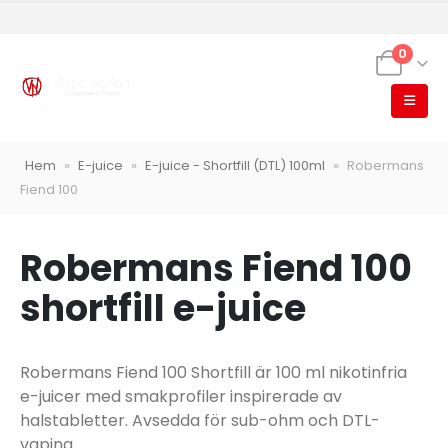
0
VapeNation
Hem
»
E-juice
»
E-juice - Shortfill (DTL) 100ml
»
Robermans
Vapes, e-cigg & vitsnus
Fiend 100
Röstläge
Robermans Fiend 100
shortfill e-juice
Populära engångsvapes
Hjälp mig välja
Vitsnus
Robermans Fiend 100 Shortfill är 100 ml nikotinfria
Leverans & frakt
e-juicer med smakprofiler inspirerade av
halstabletter. Avsedda för sub-ohm och DTL-
vaping.