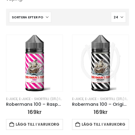
E-JUICE
,
E-JUICE - SHORTFILL (DTL) 100ML
,
E-JUICE UTAN NIKOTIN
E-JUICE
,
E-JUICE - SHORTFILL (DTL) 100ML
,
ROBERMANS FIEND 
Robermans 100 – Raspberry
Robermans 100 – Original
169
kr
169
kr
LÄGG TILL I VARUKORG
LÄGG TILL I VARUKORG