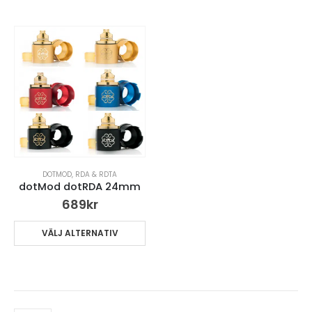
DOTMOD
,
RDA & RDTA
dotMod dotRDA 24mm
689
kr
VÄLJ ALTERNATIV