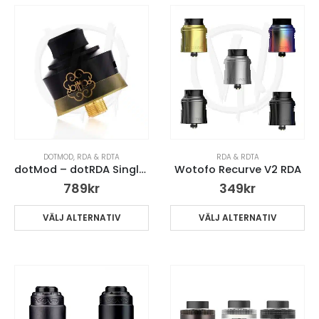
DOTMOD
,
RDA & RDTA
RDA & RDTA
dotMod – dotRDA Single 22mm
Wotofo Recurve V2 RDA
789
kr
349
kr
VÄLJ ALTERNATIV
VÄLJ ALTERNATIV