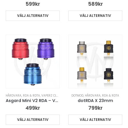
599
kr
589
kr
VÄLJ ALTERNATIV
VÄLJ ALTERNATIV
HÅRDVARA
,
RDA & RDTA
,
VAPERZ CLOUD
,
VARUMÄRKEN
DOTMOD
,
HÅRDVARA
,
RDA & RDTA
Asgard Mini V2 RDA – VaperzCloud
dotRDA X 23mm
499
kr
799
kr
VÄLJ ALTERNATIV
VÄLJ ALTERNATIV