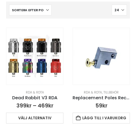
RDA & RDTA
RDA & RDTA
,
TILLBEHÖR
Dead Rabbit V3 RDA
Replacement Poles Recoil Rebel Squonk Pin
399
kr
–
469
kr
59
kr
VÄLJ ALTERNATIV
LÄGG TILL I VARUKORG