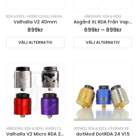
RDA & RDTA
,
VAPERZ CLOUD
,
VARUMÄRKEN
HÅRDVARA
,
RDA & RDTA
Valhalla V2 40mm
Asgård XL RDA Från Vaperz Cloud
899
kr
699
kr
–
899
kr
VÄLJ ALTERNATIV
VÄLJ ALTERNATIV
HÅRDVARA
,
RDA & RDTA
,
VAPERZ CLOUD
,
VARUMÄRKEN
DOTMOD
,
RDA & RDTA
,
UTGÅENDE PRODUKTER
Valhalla V2 Micro RDA 25mm Vaperz Cloud
dotMod DotRDA 24 V1.5