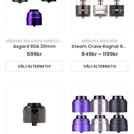
HÅRDVARA
,
RDA & RDTA
,
VAPERZ CLOUD
,
VARUMÄRKEN
HÅRDVARA
,
RDA & RDTA
Asgard RDA 30mm
Steam Crave Ragnar RDTA 35mm
599
kr
849
kr
–
1199
kr
VÄLJ ALTERNATIV
VÄLJ ALTERNATIV