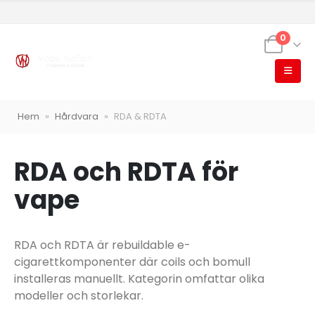
0
Hem
»
Hårdvara
»
RDA & RDTA
VapeNation
Vapes, e-cigg & vitsnus
Röstläge
RDA och RDTA för
vape
RDA och RDTA är rebuildable e-
Populära engångsvapes
Hjälp mig välja
Vitsnus
cigarettkomponenter där coils och bomull
Leverans & frakt
installeras manuellt. Kategorin omfattar olika
modeller och storlekar.