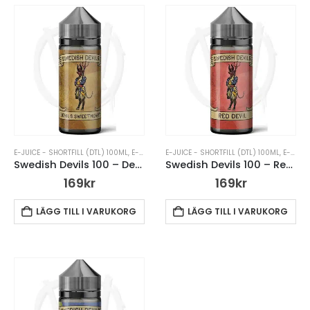
E-JUICE - SHORTFILL (DTL) 100ML
,
E-JUICE UTAN NIKOTIN
E-JUICE - SHORTFILL (DTL) 100ML
,
SHORTFILLS (DTL) E-JUICE
,
E-JUICE UTAN NIKOTIN
,
S
Swedish Devils 100 – Devils Sweetheart
Swedish Devils 100 – Red Devils
169
kr
169
kr
LÄGG TILL I VARUKORG
LÄGG TILL I VARUKORG