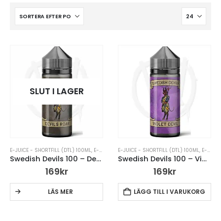
SLUT I LAGER
E-JUICE - SHORTFILL (DTL) 100ML
,
E-JUICE UTAN NIKOTIN
E-JUICE - SHORTFILL (DTL) 100ML
,
SHORTFILLS (DTL) E-JUICE
,
E-JUICE UTAN NIKOTIN
,
S
Swedish Devils 100 – Devil’s Roar
Swedish Devils 100 – Violet Devil
169
kr
169
kr
LÄS MER
LÄGG TILL I VARUKORG