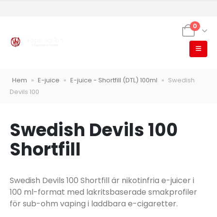
0
VapeNation
Hem
»
E-juice
»
E-juice - Shortfill (DTL) 100ml
»
Swedish
Vapes, e-cigg & vitsnus
Devils 100
Röstläge
Swedish Devils 100
Shortfill
Populära engångsvapes
Hjälp mig välja
Vitsnus
Swedish Devils 100 Shortfill är nikotinfria e-juicer i
Leverans & frakt
100 ml-format med lakritsbaserade smakprofiler
för sub-ohm vaping i laddbara e-cigaretter.