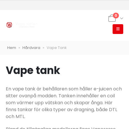
0
VapeNation
Hem
»
Hårdvara
»
Vape Tank
Vapes, e-cigg & vitsnus
Röstläge
Vape tank
En vape tank är behållaren som håller e-juicen och
sitter ovanpå modden. Tanken innehåller en coil
Populära engångsvapes
Hjälp mig välja
Vitsnus
som värmer upp vätskan och skapar ånga. Här
Leverans & frakt
finns tankar för olika typer av dragning, både DTL
och MTL.