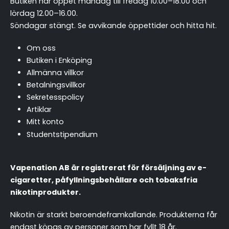
Butiken har öppet måndag till fredag 10.00–18.00 och
lördag 12.00–16.00.
Söndagar stängt.
Se avvikande öppettider och hitta hit
.
Om oss
Butiken i Enköping
Allmänna villkor
Betalningsvillkor
Sekretesspolicy
Artiklar
Mitt konto
Studentstipendium
Vapenation AB är registrerat för försäljning av e-
cigaretter, påfyllningsbehållare och tobaksfria
nikotinprodukter.
Nikotin är starkt beroendeframkallande. Produkterna får
endast köpas av personer som har fyllt 18 år.