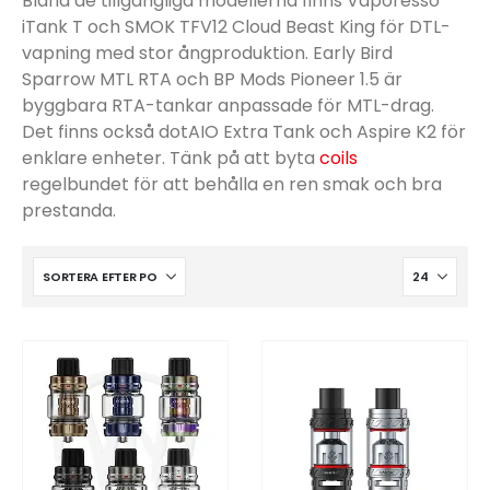
Bland de tillgängliga modellerna finns Vaporesso
iTank T och SMOK TFV12 Cloud Beast King för DTL-
vapning med stor ångproduktion. Early Bird
Sparrow MTL RTA och BP Mods Pioneer 1.5 är
byggbara RTA-tankar anpassade för MTL-drag.
Det finns också dotAIO Extra Tank och Aspire K2 för
enklare enheter. Tänk på att byta
coils
regelbundet för att behålla en ren smak och bra
prestanda.