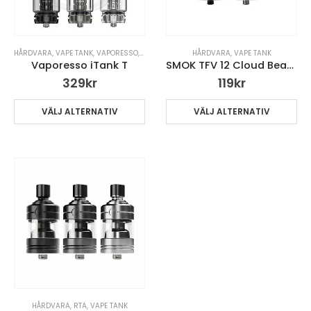
HÅRDVARA
,
VAPE TANK
,
VAPORESSO
,
VARUMÄRKEN
HÅRDVARA
,
VAPE TANK
Vaporesso iTank T
SMOK TFV 12 Cloud Beast King
329
kr
119
kr
VÄLJ ALTERNATIV
VÄLJ ALTERNATIV
HÅRDVARA
,
RTA
,
VAPE TANK