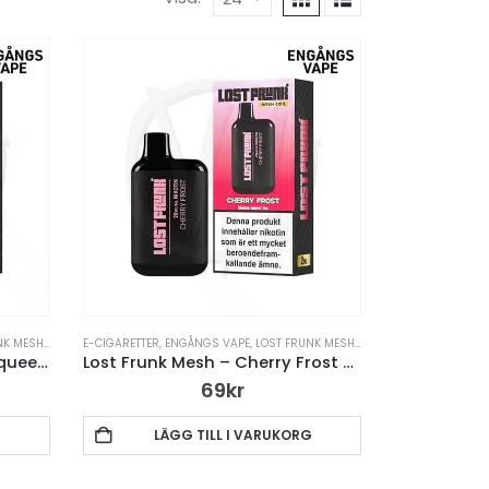
NK MESH
,
VAPE PENNA
E-CIGARETTER
,
ENGÅNGS VAPE
,
LOST FRUNK MESH
,
VAPE PENNA
Lost Frunk Mesh – Mango Squeeze – 20mg
Lost Frunk Mesh – Cherry Frost -20mg
69
kr
G
LÄGG TILL I VARUKORG