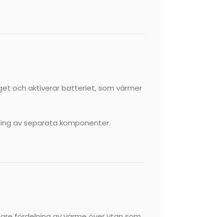
get och aktiverar batteriet, som värmer
ering av separata komponenter.
nare fördelning av värme över ytan som