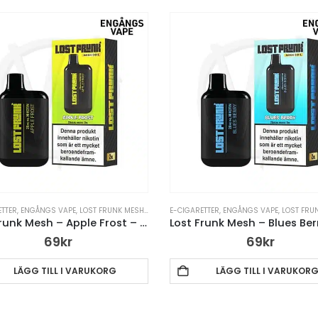
ETTER
,
ENGÅNGS VAPE
,
LOST FRUNK MESH
,
VAPE PENNA
E-CIGARETTER
,
ENGÅNGS VAPE
,
LOST FRU
Lost Frunk Mesh – Apple Frost – 20mg
69
kr
69
kr
LÄGG TILL I VARUKORG
LÄGG TILL I VARUKOR