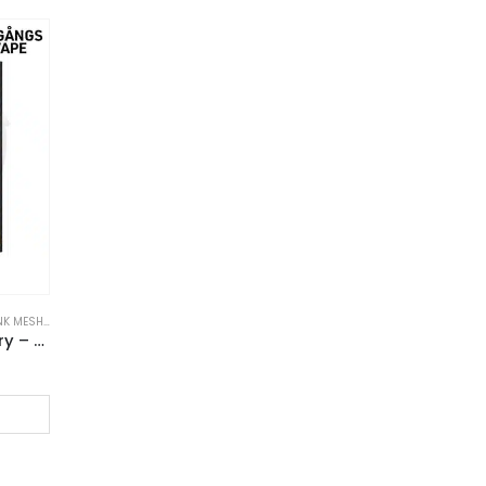
NK MESH
,
VAPE PENNA
Lost Frunk Mesh – Blues Berry – 20mg
G