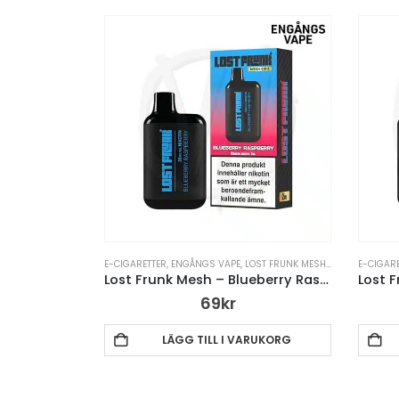
E-CIGARETTER
,
ENGÅNGS VAPE
,
LOST FRUNK MESH
,
VAPE PENNA
E-CIGAR
Lost Frunk Mesh – Blueberry Raspberry – 20mg
69
kr
LÄGG TILL I VARUKORG