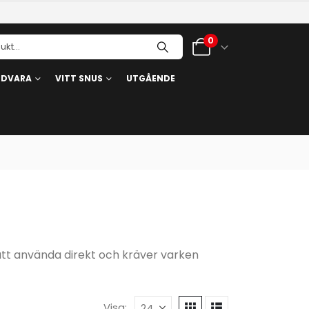
0
RDVARA
VITT SNUS
UTGÅENDE
att använda direkt och kräver varken
Visa: