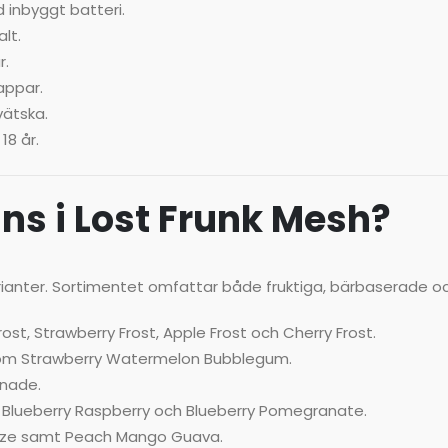
inbyggt batteri.
lt.
r.
appar.
vätska.
18 år.
ns i Lost Frunk Mesh?
arianter. Sortimentet omfattar både fruktiga, bärbaserade och
st, Strawberry Frost, Apple Frost och Cherry Frost.
 som Strawberry Watermelon Bubblegum.
onade.
, Blueberry Raspberry och Blueberry Pomegranate.
eze samt Peach Mango Guava.