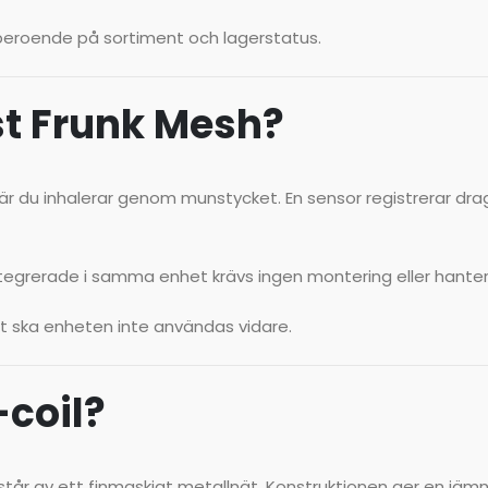
d beroende på sortiment och lagerstatus.
st Frunk Mesh?
är du inhalerar genom munstycket. En sensor registrerar dra
 integrerade i samma enhet krävs ingen montering eller hant
at ska enheten inte användas vidare.
coil?
år av ett finmaskigt metallnät. Konstruktionen ger en jäm