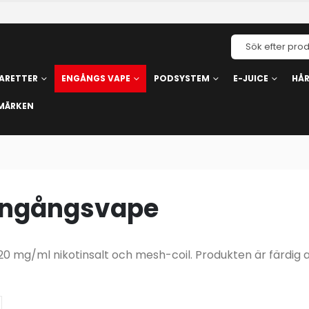
ARETTER
ENGÅNGS VAPE
PODSYSTEM
E-JUICE
HÅ
MÄRKEN
 engångsvape
 mg/ml nikotinsalt och mesh-coil. Produkten är färdig 