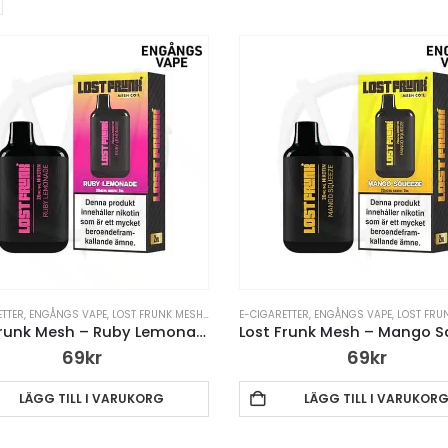
ETTER
,
ENGÅNGS VAPE
,
LOST FRUNK MESH
,
VAPE PENNA
E-CIGARETTER
,
ENGÅNGS VAPE
,
LOST FRU
Lost Frunk Mesh – Ruby Lemonade – 20mg
69
kr
69
kr
LÄGG TILL I VARUKORG
LÄGG TILL I VARUKOR