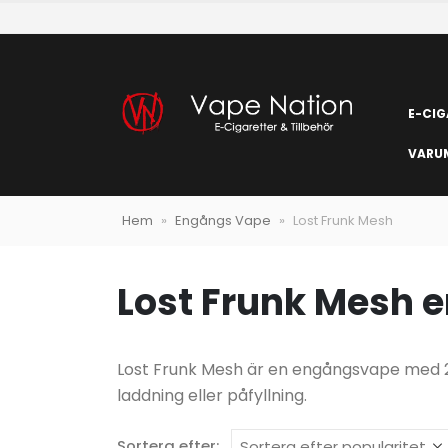
E-CIG
VARU
Hem
»
Engångs Vape
»
Lost Frunk Mesh
Lost Frunk Mesh
Lost Frunk Mesh är en engångsvape med 20
laddning eller påfyllning.
Sortera efter: