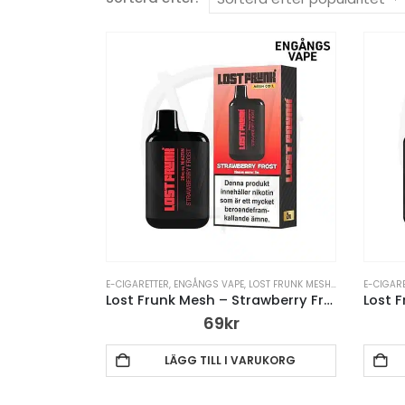
E-CIGARETTER
,
ENGÅNGS VAPE
,
LOST FRUNK MESH
,
VAPE PENNA
E-CIGAR
Lost Frunk Mesh – Strawberry Frost – 20mg
69
kr
LÄGG TILL I VARUKORG