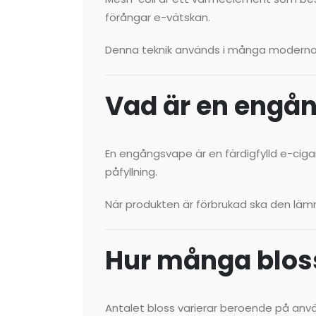
förångar e-vätskan.
Denna teknik används i många modern
Vad är en engå
En engångsvape är en färdigfylld e-ciga
påfyllning.
När produkten är förbrukad ska den lämnas t
Hur många bloss
Antalet bloss varierar beroende på anv