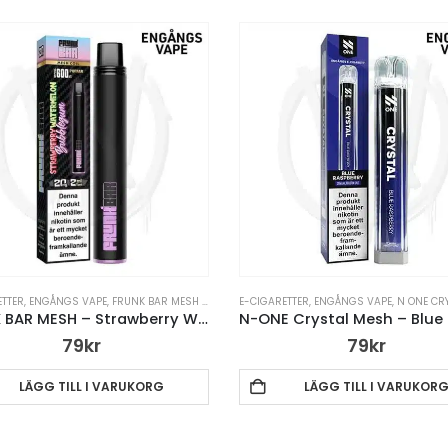
ETTER
VAPE PENNA
,
ENGÅNGS VAPE
,
FRUNK BAR MESH ENGÅNGS VAPE
E-CIGARETTER
,
VAPE PENNA
,
ENGÅNGS VAPE
,
N ONE CRYSTAL MES
FRUNK BAR MESH – Strawberry Watermelon Bubblegum
79
kr
79
kr
LÄGG TILL I VARUKORG
LÄGG TILL I VARUKOR