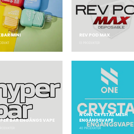
BAR MINI
REV POD MAX
ODUKT
13
PRODUKTER
N ONE CRYSTAL MESH
PER BAR ENGÅNGS VAPE
ENGÅNGSVAPE
RODUKTER
40
PRODUKTER