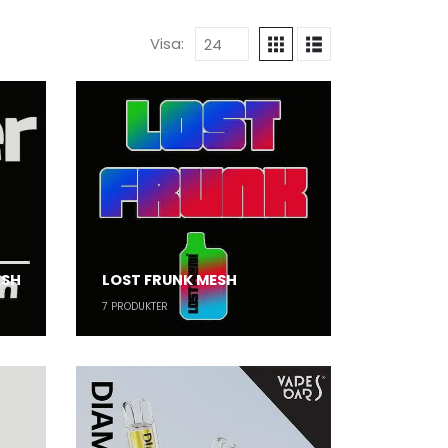
Visa:
ESH
LOST FRUNK MESH
7
PRODUKTER