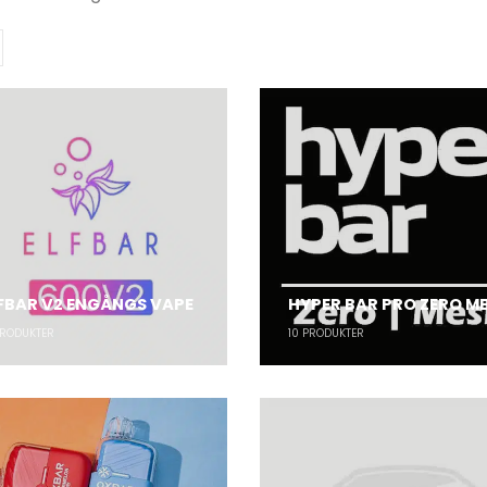
FBAR V2 ENGÅNGS VAPE
HYPER BAR PRO ZERO M
RODUKTER
10
PRODUKTER