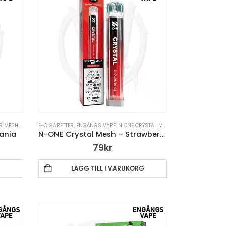
ENGÅNGS VAPE
E-CIGARETTER
,
VAPE PENNA
,
ENGÅNGS VAPE
,
N ONE CRYSTAL MESH ENGÅNGSVAPE
,
VAP
ania
N-ONE Crystal Mesh – Strawberry Ice – Engångsvape
79
kr
G
LÄGG TILL I VARUKORG