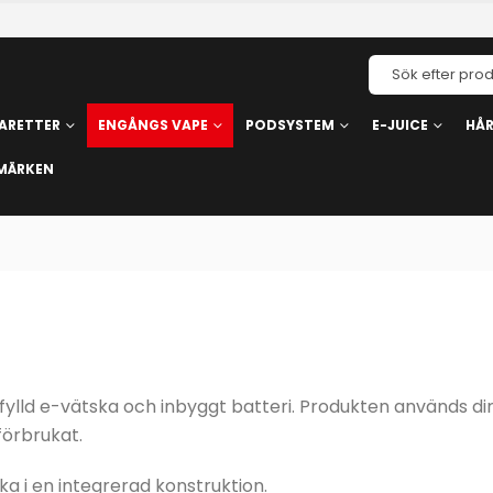
ARETTER
ENGÅNGS VAPE
PODSYSTEM
E-JUICE
HÅ
MÄRKEN
ylld e-vätska och inbyggt batteri. Produkten används di
förbrukat.
ka i en integrerad konstruktion.