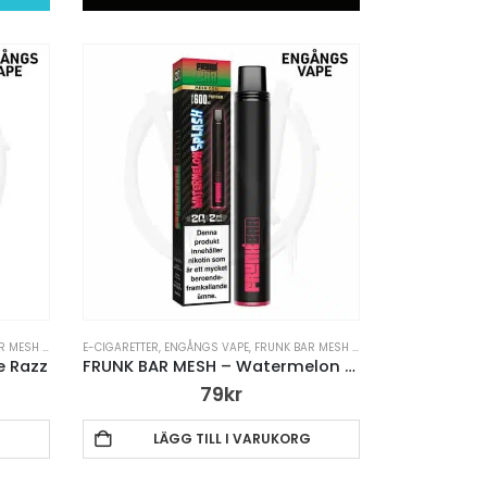
ENGÅNGS VAPE
E-CIGARETTER
,
VAPE PENNA
,
ENGÅNGS VAPE
,
FRUNK BAR MESH ENGÅNGS VAPE
,
VAPE P
e Razz
FRUNK BAR MESH – Watermelon Splash
79
kr
G
LÄGG TILL I VARUKORG