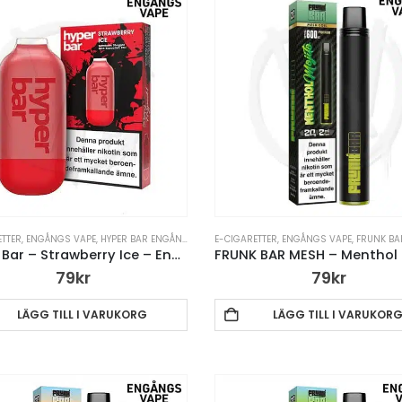
ETTER
VAPE PENNA
,
ENGÅNGS VAPE
,
HYPER BAR ENGÅNGS VAPE
E-CIGARETTER
,
VAPE PENNA
,
ENGÅNGS VAPE
,
FRUNK BAR MESH 
Hyper Bar – Strawberry Ice – Engångs Vape
79
kr
79
kr
LÄGG TILL I VARUKORG
LÄGG TILL I VARUKOR