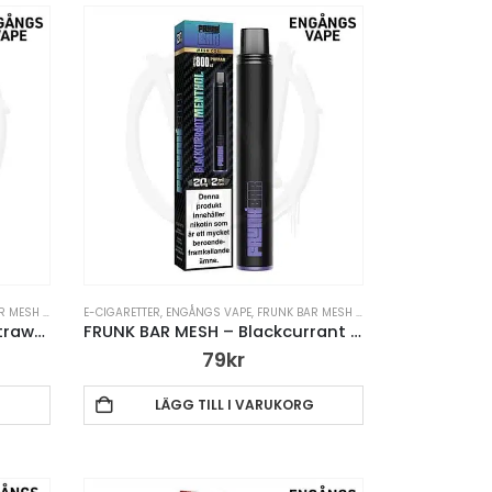
ENGÅNGS VAPE
E-CIGARETTER
,
VAPE PENNA
,
ENGÅNGS VAPE
,
FRUNK BAR MESH ENGÅNGS VAPE
,
VAPE P
FRUNK BAR MESH – Frozen Strawberry
FRUNK BAR MESH – Blackcurrant Menthol
79
kr
G
LÄGG TILL I VARUKORG