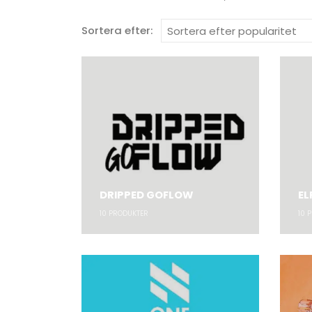
Sortera efter:
DRIPPED GOFLOW
EL
10
PRODUKTER
10
P