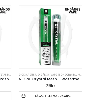
H ENGÅNGSVAPE
E-CIGARETTER
,
VAPE PENNA
,
ENGÅNGS VAPE
,
N ONE CRYSTAL MESH ENGÅNGSVAPE
,
VAP
N-ONE Crystal Mesh – Blue Raspberry – Engångsvape
N-ONE Crystal Mesh – Watermelon Ice – Engångsvape 20mg
79
kr
G
LÄGG TILL I VARUKORG