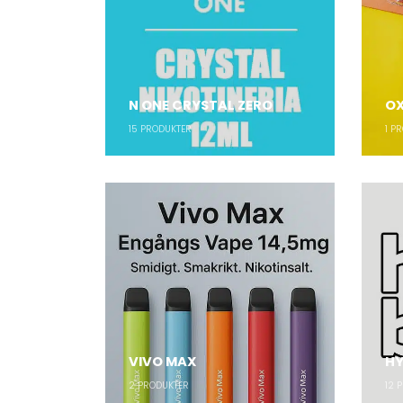
N ONE CRYSTAL ZERO
OX
15
PRODUKTER
1
PR
VIVO MAX
HY
2
PRODUKTER
12
P