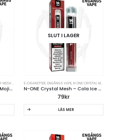
SLUT I LAGER
ENGÅNGS VAPE
E-CIGARETTER
,
VAPE PENNA
,
ENGÅNGS VAPE
,
N ONE CRYSTAL MESH ENGÅNGSVAPE
,
VAP
FRUNK BAR MESH – Menthol Mojito
N-ONE Crystal Mesh – Cola Ice – Engångsvape
79
kr
G
LÄS MER