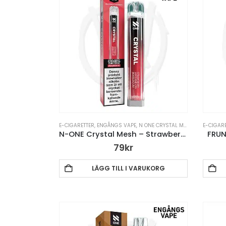
E-CIGARETTER
,
ENGÅNGS VAPE
,
N ONE CRYSTAL MESH ENGÅNGSVAPE
E-CIGAR
N-ONE Crystal Mesh – Strawberry Watermelon Bubblegum
FRUN
79
kr
LÄGG TILL I VARUKORG