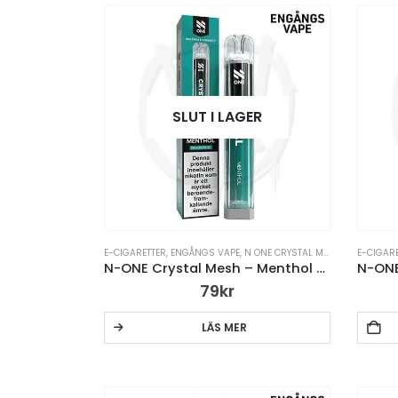
SLUT I LAGER
E-CIGARETTER
,
ENGÅNGS VAPE
,
N ONE CRYSTAL MESH ENGÅNGSVAPE
E-CIGAR
N-ONE Crystal Mesh – Menthol – Engångs Vape
79
kr
LÄS MER