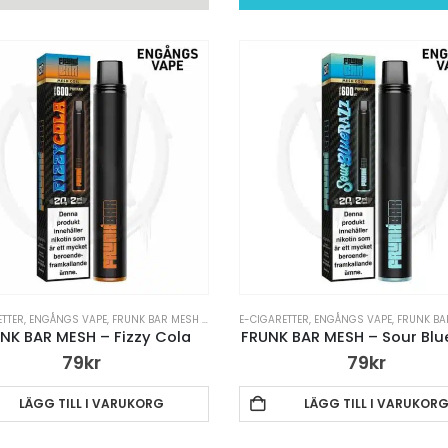
ETTER
,
ENGÅNGS VAPE
,
FRUNK BAR MESH ENGÅNGS VAPE
E-CIGARETTER
,
VAPE PENNA
,
ENGÅNGS VAPE
,
FRUNK BAR MESH 
NK BAR MESH – Fizzy Cola
FRUNK BAR MESH – Sour Blu
79
kr
79
kr
LÄGG TILL I VARUKORG
LÄGG TILL I VARUKOR