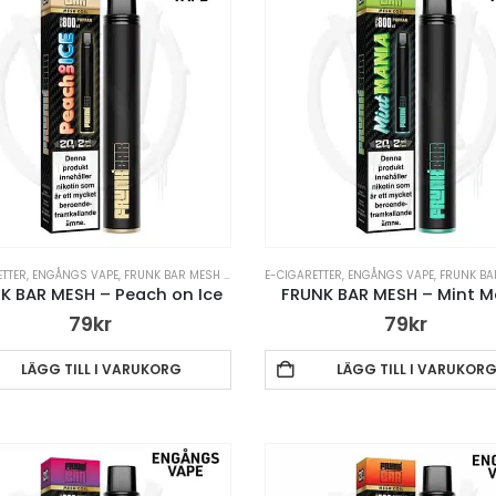
ETTER
,
VAPE PENNA
,
ENGÅNGS VAPE
,
FRUNK BAR MESH ENGÅNGS VAPE
E-CIGARETTER
,
VAPE PENNA
,
ENGÅNGS VAPE
,
FRUNK BAR MESH 
K BAR MESH – Peach on Ice
FRUNK BAR MESH – Mint M
79
kr
79
kr
LÄGG TILL I VARUKORG
LÄGG TILL I VARUKOR