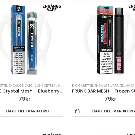
ETTER
,
VAPE PENNA
,
ENGÅNGS VAPE
,
N ONE CRYSTAL MESH ENGÅNGSVAPE
E-CIGARETTER
,
VAPE PENNA
,
ENGÅNGS VAPE
,
FRUNK BAR MESH 
N-ONE Crystal Mesh – Blueberry – Engångsvape
79
kr
79
kr
LÄGG TILL I VARUKORG
LÄGG TILL I VARUKOR