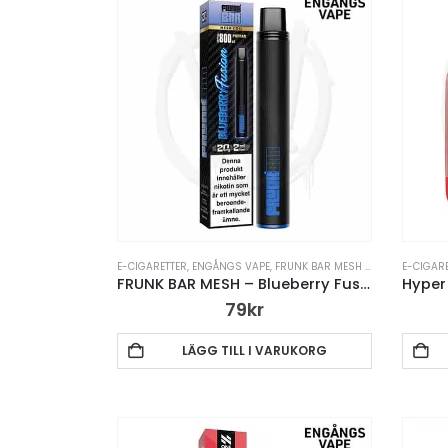
E-CIGARETTER
,
ENGÅNGS VAPE
,
FRUNK BAR MESH ENGÅNGS VAPE
E-CIGAR
,
FRUNK BAR MESH – Blueberry Fusion
79
kr
LÄGG TILL I VARUKORG