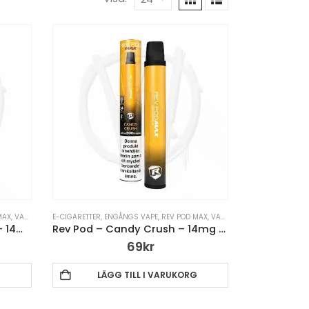
MAX
,
VAPE PENNA
E-CIGARETTER
,
ENGÅNGS VAPE
,
REV POD MAX
,
VAPE PENNA
Rev Pod – Strawberry Split – 14mg Engångsvape
Rev Pod – Candy Crush – 14mg Engångsvape
69
kr
G
LÄGG TILL I VARUKORG