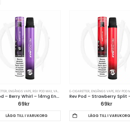
ETTER
,
ENGÅNGS VAPE
,
REV POD MAX
,
VAPE PENNA
E-CIGARETTER
,
ENGÅNGS VAPE
,
REV POD 
Rev Pod – Berry Whirl – 14mg Engångsvape
69
kr
69
kr
LÄGG TILL I VARUKORG
LÄGG TILL I VARUKOR