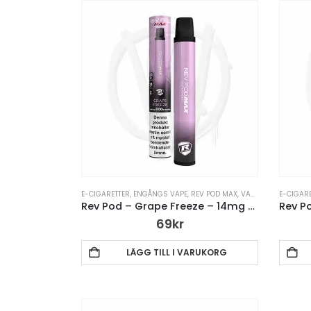
E-CIGARETTER
,
ENGÅNGS VAPE
,
REV POD MAX
,
VAPE PENNA
E-CIGAR
Rev Pod – Grape Freeze – 14mg Engångsvape
69
kr
LÄGG TILL I VARUKORG