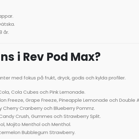
appar.
vätska.
 år.
nns i Rev Pod Max?
nter med fokus på frukt, dryck, godis och kylda profiler.
Cola, Cola Cubes och Pink Lemonade.
elon Freeze, Grape Freeze, Pineapple Lemonade och Double A
ry Cherry Cranberry och Blueberry Pommz.
Candy Crush, Gummes och Strawberry Split.
ol, Mojito Menthol och Menthol.
termelon Bubblegum Strawberry.