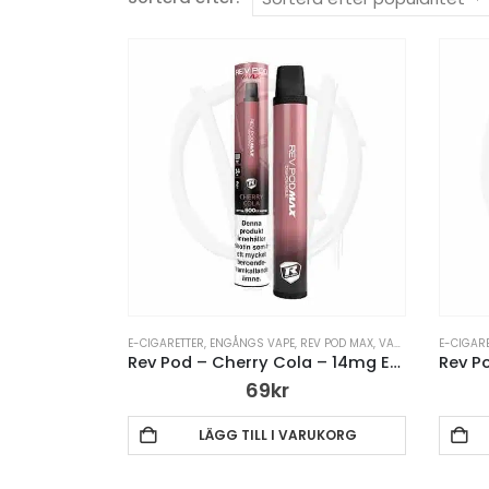
E-CIGARETTER
,
ENGÅNGS VAPE
,
REV POD MAX
,
VAPE PENNA
E-CIGAR
Rev Pod – Cherry Cola – 14mg Engångsvape
69
kr
LÄGG TILL I VARUKORG