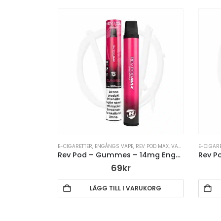
E-CIGARETTER
,
ENGÅNGS VAPE
,
REV POD MAX
,
VAPE PENNA
E-CIGAR
Rev Pod – Gummes – 14mg Engångsvape
69
kr
LÄGG TILL I VARUKORG