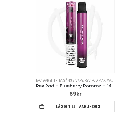
E-CIGARETTER
,
ENGÅNGS VAPE
,
REV POD MAX
,
VAPE PENNA
Rev Pod – Blueberry Pommz – 14mg Engångsvape
69
kr
LÄGG TILL I VARUKORG