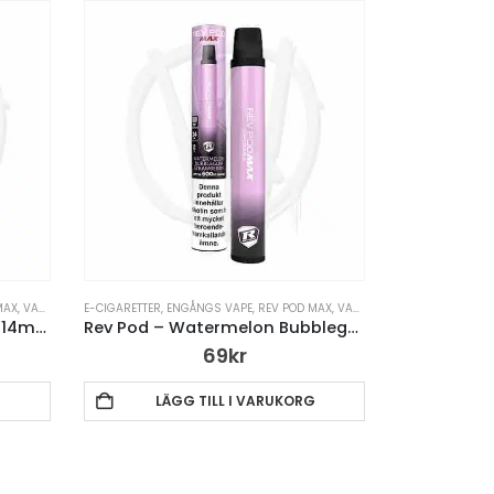
MAX
,
VAPE PENNA
E-CIGARETTER
,
ENGÅNGS VAPE
,
REV POD MAX
,
VAPE PENNA
Rev Pod – Mojito Menthol – 14mg Engångsvape
Rev Pod – Watermelon Bubblegum Strawberry – 14mg Engångsvape
69
kr
G
LÄGG TILL I VARUKORG