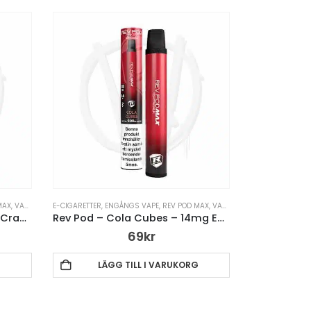
MAX
,
VAPE PENNA
E-CIGARETTER
,
ENGÅNGS VAPE
,
REV POD MAX
,
VAPE PENNA
Rev Pod – Blueberry Cherry Cranberry – 14mg Engångsvape
Rev Pod – Cola Cubes – 14mg Engångsvape
69
kr
G
LÄGG TILL I VARUKORG