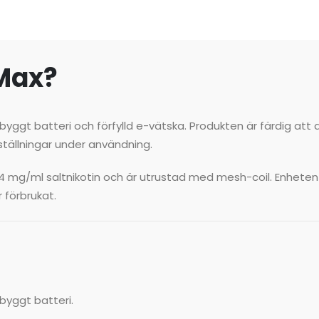
 Max?
ggt batteri och förfylld e-vätska. Produkten är färdig att 
inställningar under användning.
14 mg/ml saltnikotin och är utrustad med mesh-coil. Enhete
 förbrukat.
yggt batteri.