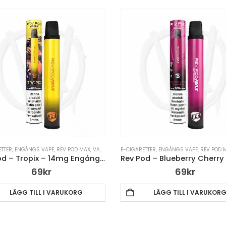
ETTER
,
ENGÅNGS VAPE
,
REV POD MAX
,
VAPE PENNA
E-CIGARETTER
,
ENGÅNGS VAPE
,
REV POD 
Rev Pod – Tropix – 14mg Engångsvape
69
kr
69
kr
LÄGG TILL I VARUKORG
LÄGG TILL I VARUKOR