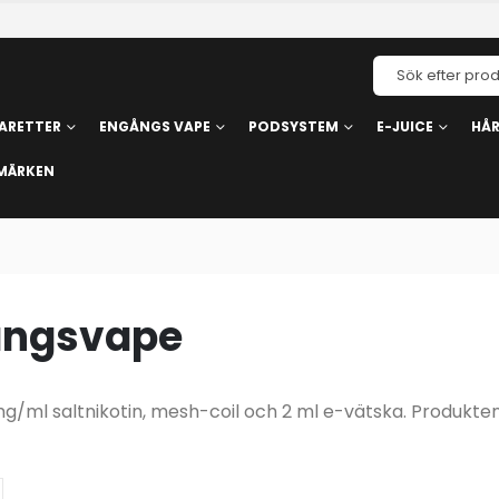
ARETTER
ENGÅNGS VAPE
PODSYSTEM
E-JUICE
HÅ
MÄRKEN
ångsvape
ml saltnikotin, mesh-coil och 2 ml e-vätska. Produkten 