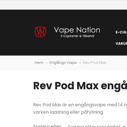
E-CIG
VARU
Hem
»
Engångs Vape
»
Rev Pod Max
Rev Pod Max eng
Rev Pod Max är en engångsvape med 14 mg/
varken laddning eller påfyllning.
Sortera efter: