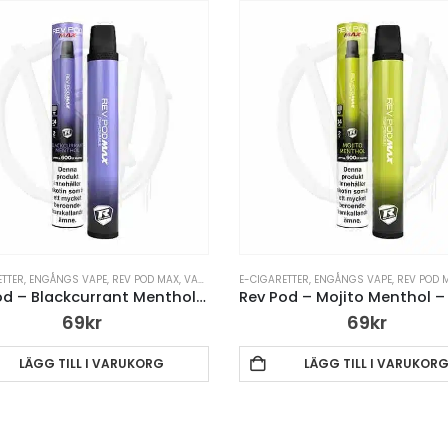
ETTER
,
ENGÅNGS VAPE
,
REV POD MAX
,
VAPE PENNA
E-CIGARETTER
,
ENGÅNGS VAPE
,
REV POD 
Rev Pod – Blackcurrant Menthol – 14mg Engångsvape
69
kr
69
kr
LÄGG TILL I VARUKORG
LÄGG TILL I VARUKOR