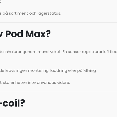
o.
e på sortiment och lagerstatus.
v Pod Max?
u inhalerar genom munstycket. En sensor registrerar luftflö
 krävs ingen montering, laddning eller påfyllning.
at ska enheten inte användas vidare.
coil?