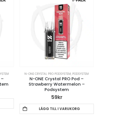
YSTEM
N-ONE CRYSTAL PRO PODSYSTEM
,
PODSYSTEM
 –
N-ONE Crystal PRO Pod –
stem
Strawberry Watermelon –
Podsystem
59
kr
LÄGG TILL I VARUKORG