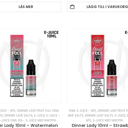
LÄS MER
LÄGG TILL I VARUKORG
JUICE – MTL
,
DINNER LADY FRUIT FULL 10ML
10ML E-JUICE – MTL
,
DINNER LADY FRUIT F
TS
,
DINNER LADY SALTS
,
E-JUICE
,
E-JUICE –
BAR SALTS
,
DINNER LADY SALTS
,
E-JUICE
,
E-JUICE 10ML 89:-
,
E-JUICE MED NIKOTIN
MTL
,
E-JUICE MED NIKOTIN
er Lady 10ml – Watermelon
Dinner Lady 10ml – Straw