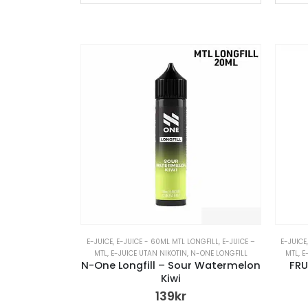
E-JUICE
,
E-JUICE - 60ML MTL LONGFILL
,
E-JUICE –
E-JUICE
MTL
,
E-JUICE UTAN NIKOTIN
,
N-ONE LONGFILL
MTL
,
E
N-One Longfill – Sour Watermelon
FRU
Kiwi
139
kr