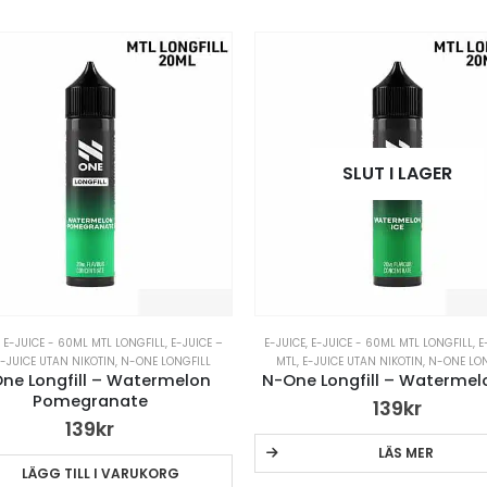
SLUT I LAGER
,
E-JUICE - 60ML MTL LONGFILL
,
E-JUICE –
E-JUICE
,
E-JUICE - 60ML MTL LONGFILL
,
E
E-JUICE UTAN NIKOTIN
,
N-ONE LONGFILL
MTL
,
E-JUICE UTAN NIKOTIN
,
N-ONE LON
ne Longfill – Watermelon
N-One Longfill – Watermel
Pomegranate
139
kr
139
kr
LÄS MER
LÄGG TILL I VARUKORG