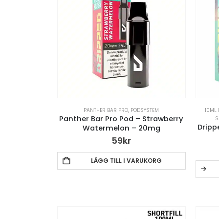
PANTHER BAR PRO
,
PODSYSTEM
10ML 
Panther Bar Pro Pod – Strawberry
S
Dripp
Watermelon – 20mg
59
kr
LÄGG TILL I VARUKORG