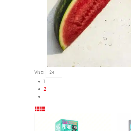
Visa:
1
2