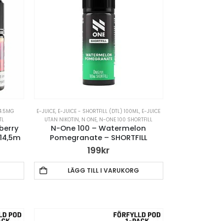
14.5MG
E-JUICE
,
E-JUICE - SHORTFILL (DTL) 100ML
,
E-JUICE
TL
UTAN NIKOTIN
,
N ONE
,
N-ONE 100 SHORTFILL
berry
N-One 100 – Watermelon
14,5m
Pomegranate – SHORTFILL
199
kr
LÄGG TILL I VARUKORG