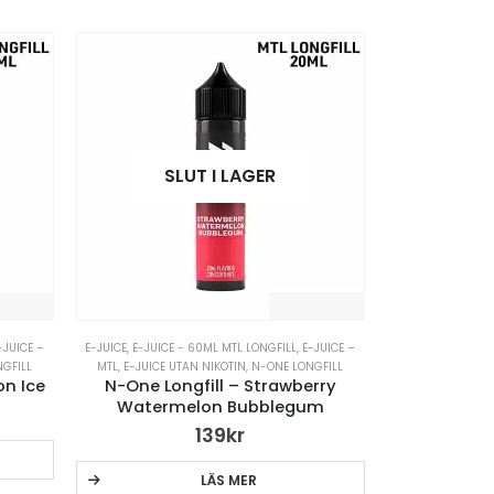
SLUT I LAGER
-JUICE –
E-JUICE
,
E-JUICE - 60ML MTL LONGFILL
,
E-JUICE –
GFILL
MTL
,
E-JUICE UTAN NIKOTIN
,
N-ONE LONGFILL
on Ice
N-One Longfill – Strawberry
Watermelon Bubblegum
139
kr
LÄS MER