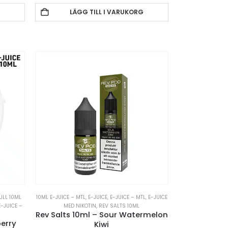
LÄGG TILL I VARUKORG
ULL 10ML
10ML E-JUICE – MTL
,
E-JUICE
,
E-JUICE – MTL
,
E-JUICE
E-JUICE –
MED NIKOTIN
,
REV SALTS 10ML
Rev Salts 10ml – Sour Watermelon
berry
Kiwi