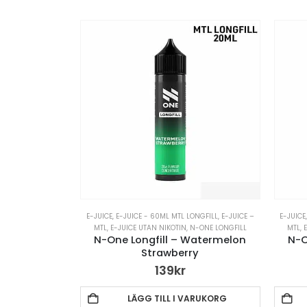
E-JUICE
,
E-JUICE - 60ML MTL LONGFILL
,
E-JUICE –
E-JUICE
MTL
,
E-JUICE UTAN NIKOTIN
,
N-ONE LONGFILL
MTL
,
N-One Longfill – Watermelon
N-O
Strawberry
139
kr
LÄGG TILL I VARUKORG