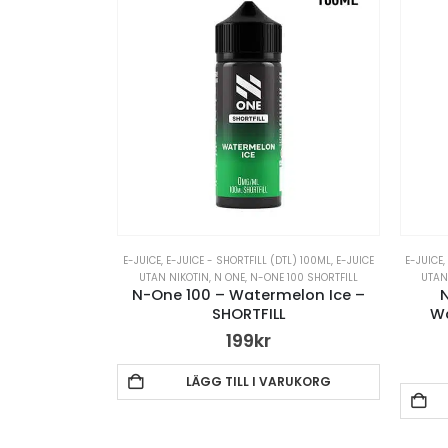
E-JUICE
,
E-JUICE - SHORTFILL (DTL) 100ML
,
E-JUICE
E-JUICE
UTAN NIKOTIN
,
N ONE
,
N-ONE 100 SHORTFILL
UTAN
N-One 100 – Watermelon Ice –
SHORTFILL
W
199
kr
LÄGG TILL I VARUKORG