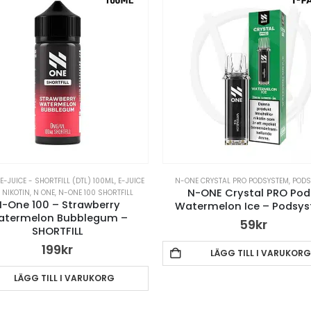
,
E-JUICE - SHORTFILL (DTL) 100ML
,
E-JUICE
N-ONE CRYSTAL PRO PODSYSTEM
,
PODS
N-ONE Crystal PRO Pod
 NIKOTIN
,
N ONE
,
N-ONE 100 SHORTFILL
N-One 100 – Strawberry
Watermelon Ice – Podsy
atermelon Bubblegum –
59
kr
SHORTFILL
199
kr
LÄGG TILL I VARUKORG
LÄGG TILL I VARUKORG