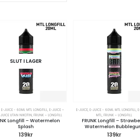
SLUT I LAGER
,
E-JUICE - 60ML MTL LONGFILL
,
E-JUICE –
E-JUICE
,
E-JUICE - 60ML MTL LONGFILL
,
E
-JUICE UTAN NIKOTIN
,
FRUNK – LONGFILL
MTL
,
FRUNK – LONGFILL
NK Longfill – Watermelon
FRUNK Longfill – Strawbe
Splash
Watermelon Bubbleg
139
kr
139
kr