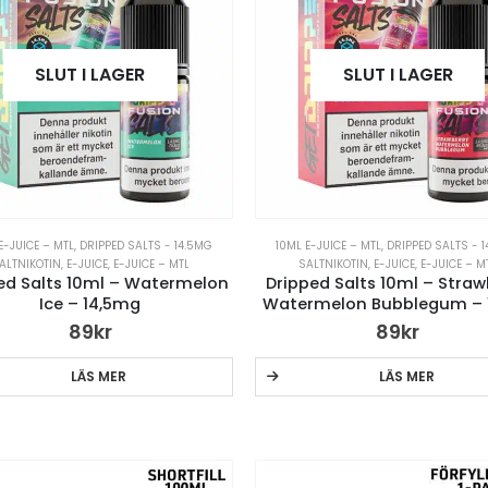
SLUT I LAGER
SLUT I LAGER
E-JUICE – MTL
,
DRIPPED SALTS - 14.5MG
10ML E-JUICE – MTL
,
DRIPPED SALTS - 
ALTNIKOTIN
,
E-JUICE
,
E-JUICE – MTL
SALTNIKOTIN
,
E-JUICE
,
E-JUICE – M
ed Salts 10ml – Watermelon
Dripped Salts 10ml – Straw
Ice – 14,5mg
Watermelon Bubblegum – 
89
kr
89
kr
LÄS MER
LÄS MER