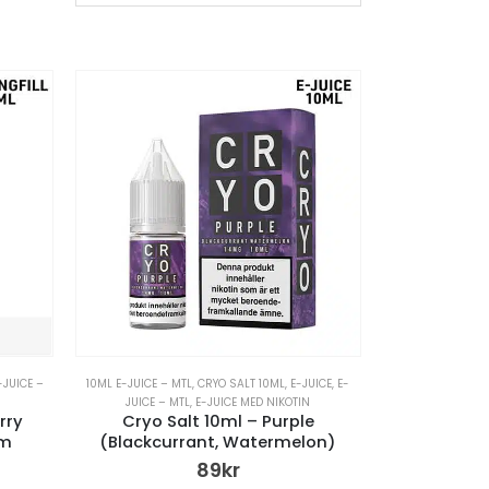
-JUICE –
10ML E-JUICE – MTL
,
CRYO SALT 10ML
,
E-JUICE
,
E-
JUICE – MTL
,
E-JUICE MED NIKOTIN
rry
Cryo Salt 10ml – Purple
um
(Blackcurrant, Watermelon)
89
kr