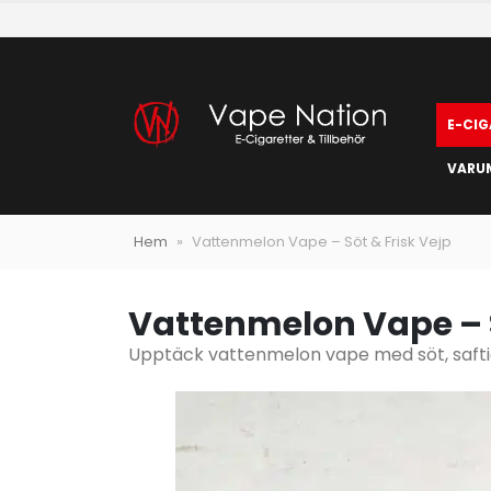
E-CIG
VARU
Hem
»
Vattenmelon Vape – Söt & Frisk Vejp
Vattenmelon Vape – S
Upptäck vattenmelon vape med söt, saftig 