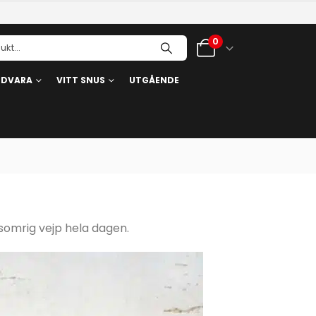
0
RDVARA
VITT SNUS
UTGÅENDE
 somrig vejp hela dagen.