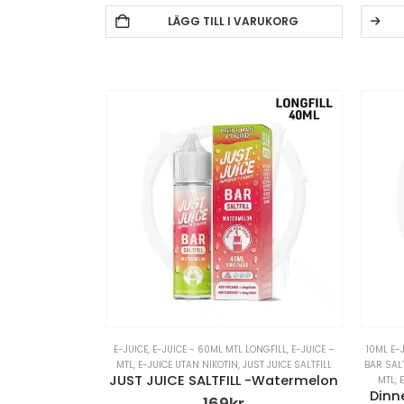
LÄGG TILL I VARUKORG
E-JUICE
,
E-JUICE - 60ML MTL LONGFILL
,
E-JUICE –
10ML E-
MTL
,
E-JUICE UTAN NIKOTIN
,
JUST JUICE SALTFILL
BAR SAL
JUST JUICE SALTFILL -Watermelon
MTL
,
Dinn
169
kr