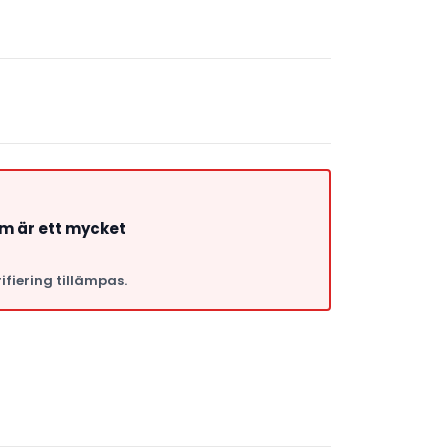
om är ett mycket
ifiering tillämpas.
a