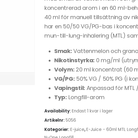
koncentrerad arom i en 60 ml-behå
40 ml för manuell tillsättning av 
har en 50/50 VG/PG-bas i koncentr
mun-till-lung-inhalering (MTL) sa
Smak:
Vattenmelon och grana
Nikotinstyrka:
0 mg/ml (utrym
Volym:
20 ml koncentrat (60 m
VG/PG:
50% VG / 50% PG (i ko
Vapingstil:
Anpassad för MTL 
Typ:
Longfill-arom
Availability:
Endast 1 kvar i lager
Artikelnr:
5056
Kategorier:
E-juice
,
E-Juice - 60ml MTL Longfi
N-One Longfill