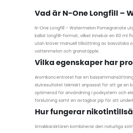
Vad är N-One Longfill –
N-One Longfill – Watermelon Pomegranate utgör
kallat longfill-format, vilket innebär en 60 ml 
utan kräver manuell tillsättning av basvätska 
vattenmelon och granatäpple.
Vilka egenskaper har p
Aromkoncentratet har en bassammansättning bes
slutresultatet tekniskt anpassat för att ge en 
optimerad för användning i podsystem och elek
förslutning samt en avtagbar pip för att underl
Hur fungerar nikotintill
Smakkaraktären kombinerar den naturliga sötman