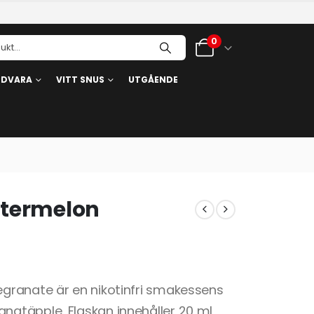
0
RDVARA
VITT SNUS
UTGÅENDE
atermelon
granate är en nikotinfri smakessens
atäpple. Flaskan innehåller 20 ml