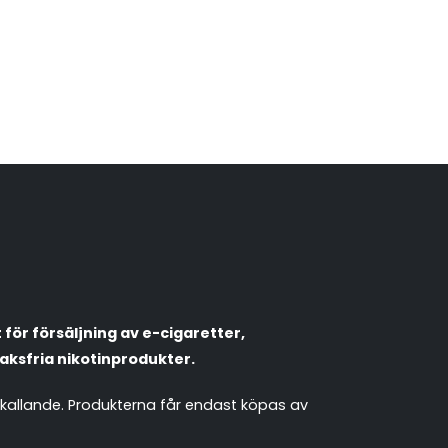
VapeNation
Vapes, e-cigg & vitsnus
Röstläge
Populära engångsvapes
Hjälp mig välja
för försäljning av e-cigaretter,
Vitsnus
Leverans & frakt
aksfria nikotinprodukter.
mkallande. Produkterna får endast köpas av