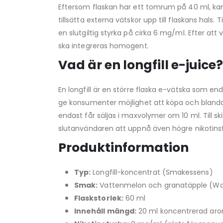
Eftersom flaskan har ett tomrum på 40 ml, kan 
tillsätta externa vätskor upp till flaskans hal
en slutgiltig styrka på cirka 6 mg/ml. Efter 
ska integreras homogent.
Vad är en longfill e-juice?
En longfill är en större flaska e-vätska som e
ge konsumenter möjlighet att köpa och blanda s
endast får säljas i maxvolymer om 10 ml. Till skil
slutanvändaren att uppnå även högre nikotinsty
Produktinformation
Typ:
Longfill-koncentrat (Smakessens)
Smak:
Vattenmelon och granatäpple (W
Flaskstorlek:
60 ml
Innehåll mängd:
20 ml koncentrerad ar