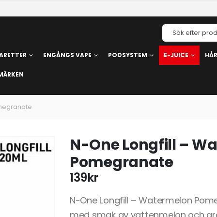
ARETTER
ENGÅNGS VAPE
PODSYSTEM
E-JUICE
HÅ
MÄRKEN
omegranate
N-One Longfill – W
Pomegranate
139
kr
N-One Longfill – Watermelon Pome
med smak av vattenmelon och gran