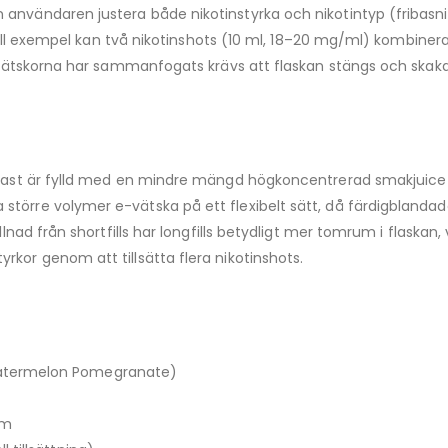
användaren justera både nikotinstyrka och nikotintyp (fribasnik
s. Till exempel kan två nikotinshots (10 ml, 18–20 mg/ml) kombine
att vätskorna har sammanfogats krävs att flaskan stängs och sk
ndast är fylld med en mindre mängd högkoncentrerad smakjuice i
törre volymer e-vätska på ett flexibelt sätt, då färdigblandade 
lnad från shortfills har longfills betydligt mer tomrum i flaskan, 
rkor genom att tillsätta flera nikotinshots.
atermelon Pomegranate)
om