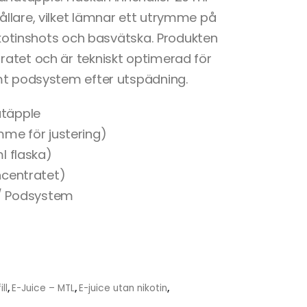
llare, vilket lämnar ett utrymme på
nikotinshots och basvätska. Produkten
atet och är tekniskt optimerad för
mt podsystem efter utspädning.
täpple
me för justering)
l flaska)
ncentratet)
/ Podsystem
ll
,
E-Juice – MTL
,
E-juice utan nikotin
,