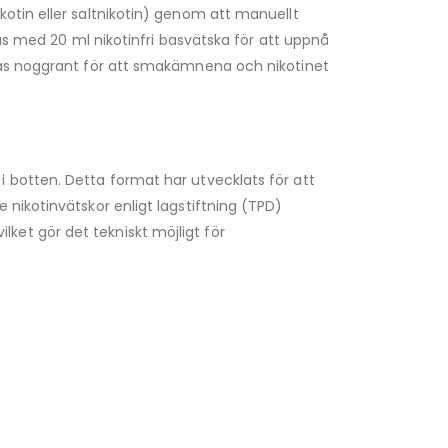
otin eller saltnikotin) genom att manuellt
ras med 20 ml nikotinfri basvätska för att uppnå
akas noggrant för att smakämnena och nikotinet
 botten. Detta format har utvecklats för att
nikotinvätskor enligt lagstiftning (TPD)
vilket gör det tekniskt möjligt för