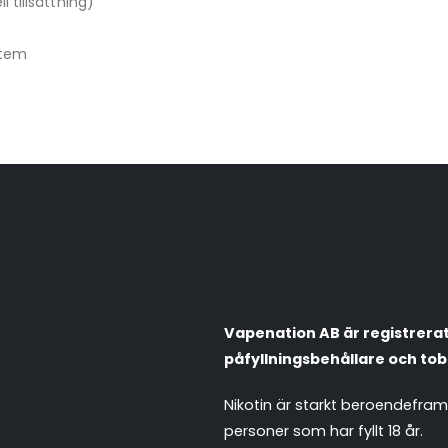
 tillsättning)
stem
Vapenation AB är registrerat 
påfyllningsbehållare och tob
Nikotin är starkt beroendefra
personer som har fyllt 18 år.