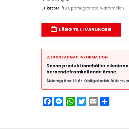
Etiketter:
fruit
,
pomegranate
,
watermelon
LÄGG TILL I VARUKORG
⚠️ LAGSTADGAD INFORMATION
Denna produkt innehåller nikotin s
beroendeframkallande ämne.
Åldersgräns: 18 år. Obligatorisk åldersver
Facebook
Messenger
WhatsApp
Twitter
Email
Del