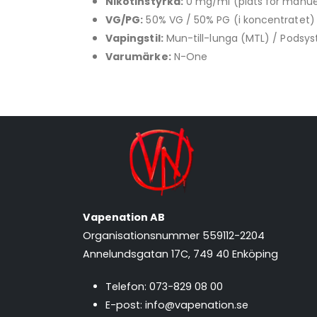
Nikotinstyrka:
0 mg/ml (plats för manuell
VG/PG:
50% VG / 50% PG (i koncentratet)
Vapingstil:
Mun-till-lunga (MTL) / Podsy
Varumärke:
N-One
Vapenation AB
Organisationsnummer 559112-2204
Annelundsgatan 17C, 749 40 Enköping
Telefon:
073-829 08 00
E-post:
info@vapenation.se