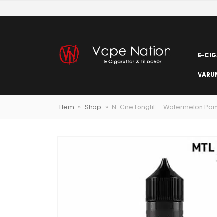
E-CIG
VARU
Hem
»
Shop
»
N-One Longfill – Watermelon P