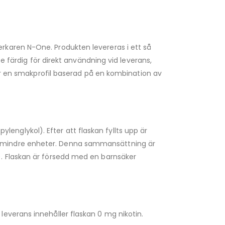
rkaren N-One. Produkten levereras i ett så
e färdig för direkt användning vid leverans,
har en smakprofil baserad på en kombination av
nglykol). Efter att flaskan fyllts upp är
ng) i mindre enheter. Denna sammansättning är
). Flaskan är försedd med en barnsäker
everans innehåller flaskan 0 mg nikotin.