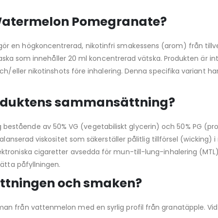
 Watermelon Pomegranate?
 en högkoncentrerad, nikotinfri smakessens (arom) från tillve
flaska som innehåller 20 ml koncentrerad vätska. Produkten är int
och/eller nikotinshots före inhalering. Denna specifika variant 
roduktens sammansättning?
tående av 50% VG (vegetabiliskt glycerin) och 50% PG (propyle
balanserad viskositet som säkerställer pålitlig tillförsel (wicki
troniska cigaretter avsedda för mun-till-lung-inhalering (MTL
ätta påfyllningen.
sättningen och smaken?
 från vattenmelon med en syrlig profil från granatäpple. Vid l