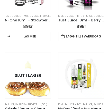
10ML E-JUICE – MTL
,
E-JUICE
,
E-JUICE MED NIKOTIN
10ML E-JUICE – MTL
,
N ONE
,
N ONE 10ML
,
E-JUICE
,
E-JUICE MED NIKOTIN
N-One 10ml – Strawberry Ice – 14mg Nic Salt
Just Juice 10ml – Berry Burst
89
kr
89
kr
LÄS MER
LÄGG TILL I VARUKORG
SLUT I LAGER
E-JUICE
,
E-JUICE - SHORTFILL (DTL) 50ML
,
E-JUICE UTAN NIKOTIN
10ML E-JUICE – MTL
,
,
E-JUICE
GRIZZLY VAPOR
,
E-JUICE MED NIKOTIN
,
SHO
Grizzly Vapor – Cinnamon King – 50ml Short Fill
N-One 10ml – Ice Mango – 14mg Nic Salt