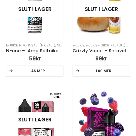
SLUT I LAGER
SLUT I LAGER
E-JUICE
,
NIKOTINSALT (NICSALT)
,
NIKOTINSHOTS
E-JUICE
,
E-JUICE - SHORTFILL (DTL) 50ML
N-one – 14mg Saltnikotin Shot 70/30
Grizzly Vapor – Shrovetide Bun – 50ml Short Fill
59
kr
99
kr
LÄS MER
LÄS MER
SLUT I LAGER