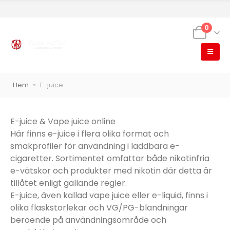
0
Hem
»
E-juice
VapeNation
E-juice & Vape juice online
Vapes, e-cigg & vitsnus
Här finns e-juice i flera olika format och
Röstläge
smakprofiler för användning i laddbara e-
cigaretter. Sortimentet omfattar både nikotinfria
e-vätskor och produkter med nikotin där detta är
tillåtet enligt gällande regler.
E-juice, även kallad vape juice eller e-liquid, finns i
Populära engångsvapes
Hjälp mig välja
Vitsnus
olika flaskstorlekar och VG/PG-blandningar
beroende på användningsområde och
Leverans & frakt