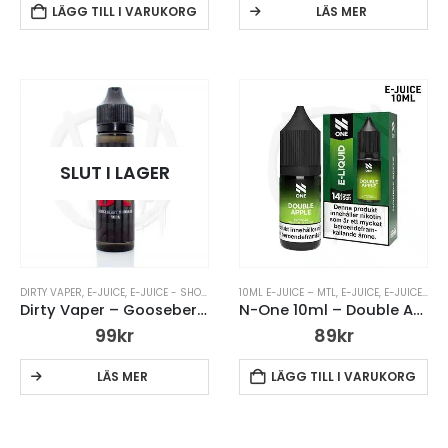
LÄGG TILL I VARUKORG
LÄS MER
SLUT I LAGER
DIRTY VAPER
,
E-JUICE
,
E-JUICE - SHORTFILL (DTL) 50ML
10ML E-JUICE – MTL
,
E-JUICE UTAN NIKOTIN
,
E-JUICE
,
E-JUICE MED NIKOTIN
,
SHORTF
Dirty Vaper – Gooseberry Rhubarb
N-One 10ml – Double Apple – 14mg Saltnikotin
99
kr
89
kr
LÄS MER
LÄGG TILL I VARUKORG