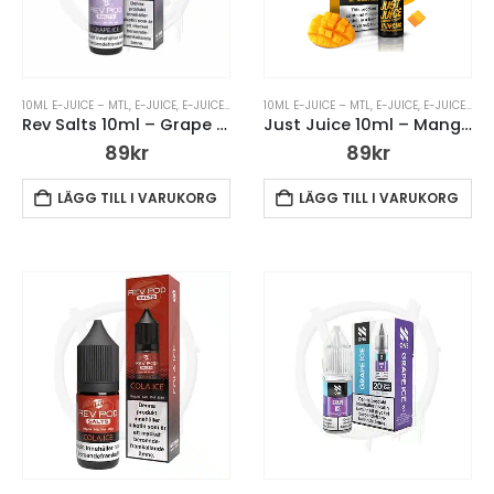
10ML E-JUICE – MTL
,
E-JUICE
,
E-JUICE – MTL
,
10ML E-JUICE – MTL
E-JUICE MED NIKOTIN
,
E-JUICE
,
REV SALTS 10ML
,
E-JUICE MED NIKOTIN
Rev Salts 10ml – Grape Ice
Just Juice 10ml – Mango & Passion
89
kr
89
kr
LÄGG TILL I VARUKORG
LÄGG TILL I VARUKORG