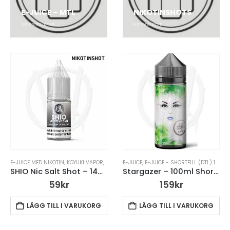
E-JUICE – MTL
NIKOTINSHOTS
526
PRODUKTER
6
PRODUKTER
E-JUICE MED NIKOTIN
,
KOYUKI VAPOR
,
NIKOTINSALT (NICSALT)
E-JUICE
,
E-JUICE - SHORTFILL (DTL) 100ML
,
NIKOTINSHOTS
SHIO Nic Salt Shot – 14mg
Stargazer – 100ml Short Fill
59
kr
159
kr
LÄGG TILL I VARUKORG
LÄGG TILL I VARUKORG