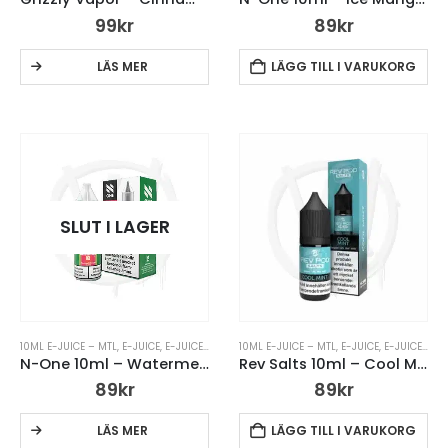
99
kr
89
kr
LÄS MER
LÄGG TILL I VARUKORG
SLUT I LAGER
10ML E-JUICE – MTL
,
E-JUICE
,
E-JUICE MED NIKOTIN
10ML E-JUICE – MTL
,
N ONE
,
N ONE 10ML
,
E-JUICE
,
E-JUICE – MTL
N-One 10ml – Watermelon Ice – 14mg Nic Salt
Rev Salts 10ml – Cool Mint
89
kr
89
kr
LÄS MER
LÄGG TILL I VARUKORG