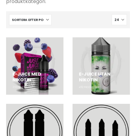
produktkategori.
E-JUICE MED
E-JUICE UTAN
NIKOTIN
NIKOTIN
318
PRODUKTER
452
PRODUKTER