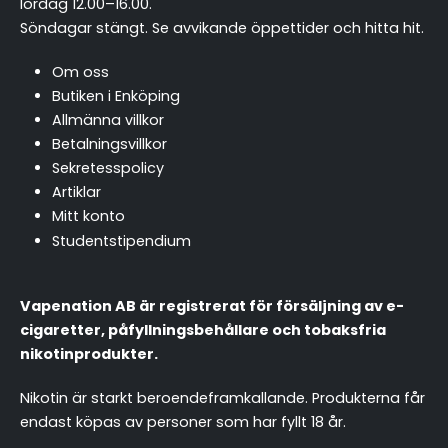
lördag 12.00–16.00.
Söndagar stängt.
Se avvikande öppettider och hitta hit
.
Om oss
Butiken i Enköping
Allmänna villkor
Betalningsvillkor
Sekretesspolicy
Artiklar
Mitt konto
Studentstipendium
Vapenation AB är registrerat för försäljning av e-
cigaretter, påfyllningsbehållare och tobaksfria
nikotinprodukter.
chattassistent.se
Nikotin är starkt beroendeframkallande. Produkterna får
endast köpas av personer som har fyllt 18 år.