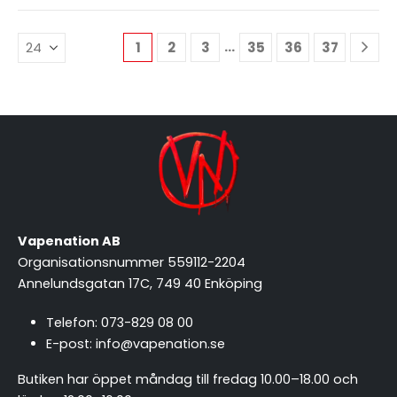
…
1
2
3
35
36
37
Vapenation AB
Organisationsnummer 559112-2204
Annelundsgatan 17C, 749 40 Enköping
Telefon:
073-829 08 00
E-post:
info@vapenation.se
Butiken har öppet måndag till fredag 10.00–18.00 och