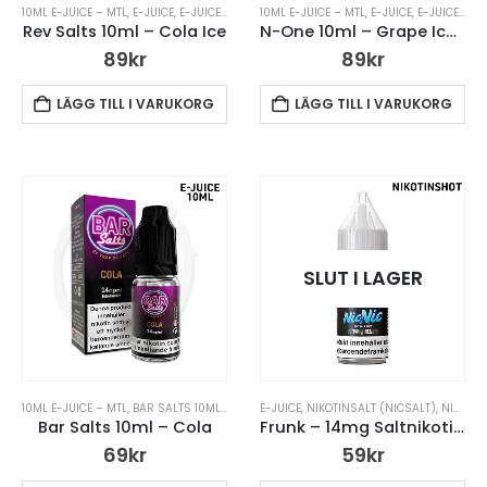
10ML E-JUICE – MTL
,
E-JUICE
,
E-JUICE – MTL
,
10ML E-JUICE – MTL
E-JUICE MED NIKOTIN
,
E-JUICE
,
REV SALTS 10ML
,
E-JUICE MED NIKOTIN
Rev Salts 10ml – Cola Ice
N-One 10ml – Grape Ice – 14mg Nic Salt
89
kr
89
kr
LÄGG TILL I VARUKORG
LÄGG TILL I VARUKORG
SLUT I LAGER
10ML E-JUICE – MTL
,
BAR SALTS 10ML
,
E-JUICE
E-JUICE
,
E-JUICE – MTL
,
NIKOTINSALT (NICSALT)
,
E-JUICE MED NIKOTIN
,
NIKOTINSHOTS
Bar Salts 10ml – Cola
Frunk – 14mg Saltnikotin Shot 70/30
69
kr
59
kr