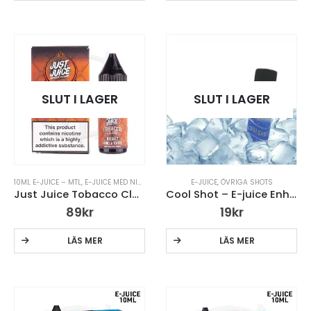
SLUT I LAGER
SLUT I LAGER
10ML E-JUICE – MTL
,
E-JUICE MED NIKOTIN
,
JUST JUICE TOBACCO CLUB 10ML
E-JUICE
,
ÖVRIGA SHOTS
Just Juice Tobacco Club – Vanilla Toffee 14mg Salt
Cool Shot – E-juice Enhancer
89
kr
19
kr
LÄS MER
LÄS MER