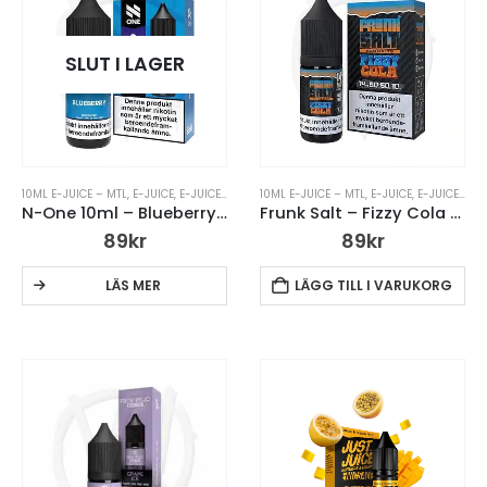
SLUT I LAGER
10ML E-JUICE – MTL
,
E-JUICE
,
E-JUICE MED NIKOTIN
10ML E-JUICE – MTL
,
N ONE
,
N ONE 10ML
,
E-JUICE
,
E-JUICE MED NIKOTIN
N-One 10ml – Blueberry- 14mg Nic Salt
Frunk Salt – Fizzy Cola – 10ml 14mg
89
kr
89
kr
LÄS MER
LÄGG TILL I VARUKORG