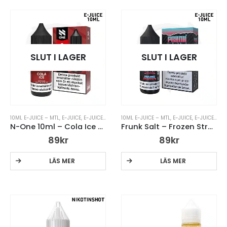
SLUT I LAGER
SLUT I LAGER
10ML E-JUICE – MTL
,
E-JUICE
,
E-JUICE MED NIKOTIN
10ML E-JUICE – MTL
,
N ONE
,
N ONE 10ML
,
E-JUICE
,
E-JUICE – MTL
N-One 10ml – Cola Ice – 14mg Nic Salt
Frunk Salt – Frozen Strawberry – 10ml 14mg
89
kr
89
kr
LÄS MER
LÄS MER