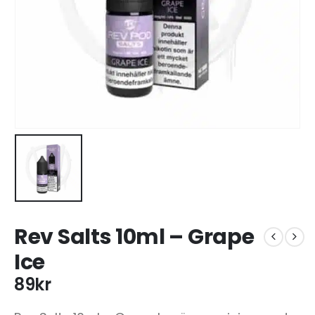
Rev Salts 10ml – Grape
Ice
89
kr