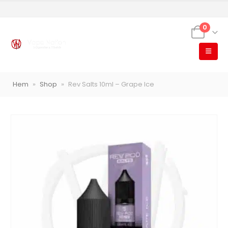
0
VapeNation
Vapes, e-cigg & vitsnus
Hem
»
Shop
»
Rev Salts 10ml – Grape Ice
Röstläge
Populära engångsvapes
Hjälp mig välja
Vitsnus
Leverans & frakt