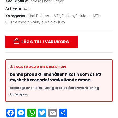
Availability:
Endast 1 kvar i lager
Artikelnr:
254
Kategorier:
10ml E-Juice – MTL
,
E-juice
,
E-Juice – MTL
,
E-juice med nikotin
,
REV Salts 10ml
LÄGG TILL I VARUKORG
⚠️ LAGSTADGAD INFORMATION
Denna produkt innehåller nikotin som är ett
mycket beroendeframkallande ämne.
Åldersgräns: 18 år. Obligatorisk åldersverifiering
tillämpas.
Facebook
Messenger
WhatsApp
Twitter
Email
Dela