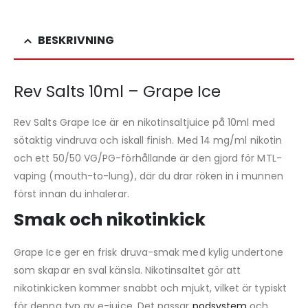
BESKRIVNING
Rev Salts 10ml – Grape Ice
Rev Salts Grape Ice är en nikotinsaltjuice på 10ml med
sötaktig vindruva och iskall finish. Med 14 mg/ml nikotin
och ett 50/50 VG/PG-förhållande är den gjord för MTL-
vaping (mouth-to-lung), där du drar röken in i munnen
först innan du inhalerar.
Smak och nikotinkick
Grape Ice ger en frisk druva-smak med kylig undertone
som skapar en sval känsla. Nikotinsaltet gör att
nikotinkicken kommer snabbt och mjukt, vilket är typiskt
för denna typ av e-juice. Det passar
podsystem
och