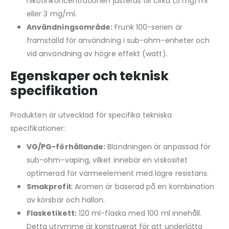
nikotinkoncentrationen justeras till cirka 1,5 mg/ml
eller 3 mg/ml.
Användningsområde:
Frunk 100-serien är
framställd för användning i sub-ohm-enheter och
vid användning av högre effekt (watt).
Egenskaper och teknisk
specifikation
Produkten är utvecklad för specifika tekniska
specifikationer:
VG/PG-förhållande:
Blandningen är anpassad för
sub-ohm-vaping, vilket innebär en viskositet
optimerad för värmeelement med lägre resistans.
Smakprofil:
Aromen är baserad på en kombination
av körsbär och hallon.
Flasketikett:
120 ml-flaska med 100 ml innehåll.
Detta utrymme är konstruerat för att underlätta