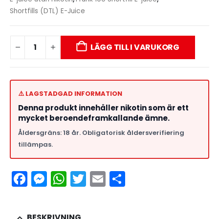
Shortfills (DTL) E-Juice
LÄGG TILL I VARUKORG
⚠️ LAGSTADGAD INFORMATION
Denna produkt innehåller nikotin som är ett
mycket beroendeframkallande ämne.
Åldersgräns: 18 år. Obligatorisk åldersverifiering
tillämpas.
Facebook
Messenger
WhatsApp
Twitter
Email
Dela
BESKRIVNING