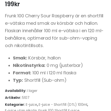
199
kr
Frunk 100 Cherry Sour Raspberry är en shortfill
e-vätska med smak av körsbär och hallon.
Flaskan innehåller 100 ml e-vätska i en 120 ml-
behållare, optimerad för sub-ohm-vaping
och nikotintillsats.
Smak:
Körsbär, hallon
Nikotinstyrka:
0 mg (justerbar)
Format:
100 ml i 120 ml flaska
Typ:
Shortfill (Sub-ohm)
Availability:
I lager
Artikelnr:
5107
Kategorier:
E-juice
,
E-juice - Shortfill (DTL) 100ml
,
E-juice utan nikotin
,
Frunk 100 Shortfill E-juice
,