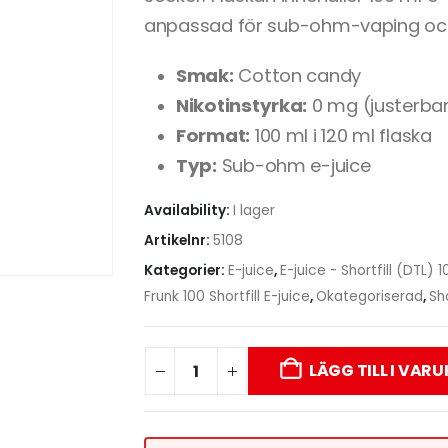
anpassad för sub-ohm-vaping och n
Smak:
Cotton candy
Nikotinstyrka:
0 mg (justerba
Format:
100 ml i 120 ml flaska
Typ:
Sub-ohm e-juice
Availability:
I lager
Artikelnr:
5108
Kategorier:
E-juice
,
E-juice - Shortfill (DTL) 
Frunk 100 Shortfill E-juice
,
Okategoriserad
,
Sh
LÄGG TILL I VAR