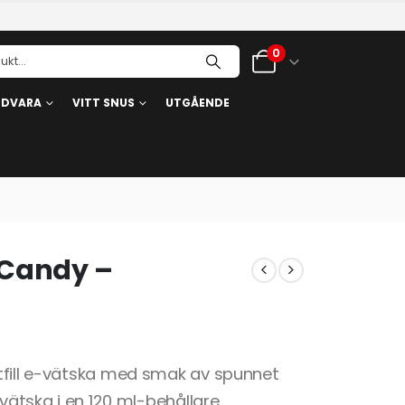
0
RDVARA
VITT SNUS
UTGÅENDE
 Candy –
tfill e-vätska med smak av spunnet
-vätska i en 120 ml-behållare,