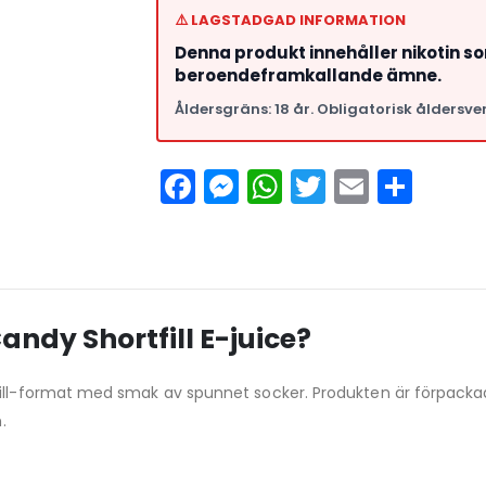
⚠️ LAGSTADGAD INFORMATION
Denna produkt innehåller nikotin s
beroendeframkallande ämne.
Åldersgräns: 18 år. Obligatorisk åldersver
Facebook
Messenger
WhatsApp
Twitter
Email
Del
andy Shortfill E-juice?
ill-format med smak av spunnet socker. Produkten är förpackad 
.