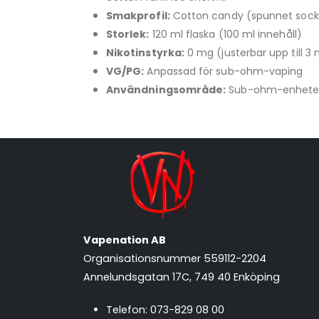
Smakprofil:
Cotton candy (spunnet sock
Storlek:
120 ml flaska (100 ml innehåll)
Nikotinstyrka:
0 mg (justerbar upp till 3
VG/PG:
Anpassad för sub-ohm-vaping
Användningsområde:
Sub-ohm-enheter
Vapenation AB
Organisationsnummer 559112-2204
Annelundsgatan 17C, 749 40 Enköping
Telefon:
073-829 08 00