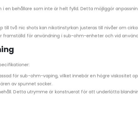
in i en behållare som inte är helt fylld. Detta möjliggör anpassni
 till två nic shots kan nikotinstyrkan justeras till nivåer om cirk
är framställd för användning i sub-ohm-enheter och vid använd
ning
ecifikationer:
ssad för sub-ohm-vaping, vilket innebär en högre viskositet o
ären av spunnet socker.
ehåll. Detta utrymme är konstruerat för att underlätta blandnin