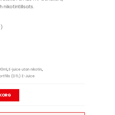
ikotintillsats.
r)
100ml
,
E-juice utan nikotin
,
ortfills (DTL) E-Juice
UKORG