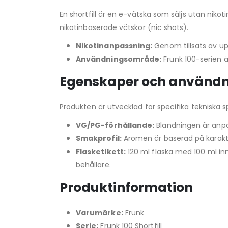
En shortfill är en e-vätska som säljs utan nikot
nikotinbaserade vätskor (nic shots).
Nikotinanpassning:
Genom tillsats av upp
Användningsområde:
Frunk 100-serien 
Egenskaper och använd
Produkten är utvecklad för specifika tekniska sp
VG/PG-förhållande:
Blandningen är anpa
Smakprofil:
Aromen är baserad på karakt
Flasketikett:
120 ml flaska med 100 ml inn
behållare.
Produktinformation
Varumärke:
Frunk
Serie:
Frunk 100 Shortfill