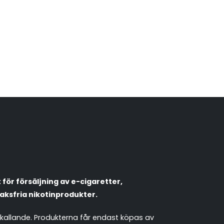
VapeNation
Vapes, e-cigg & vitsnus
Röstläge
Populära engångsvapes
Hjälp mig välja
för försäljning av e-cigaretter,
Vitsnus
Leverans & frakt
aksfria nikotinprodukter.
mkallande. Produkterna får endast köpas av