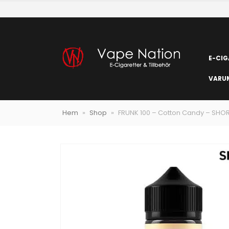
E-CIG
VARU
Hem
»
Shop
»
FRUNK 100 – Cotton Candy – SHOR