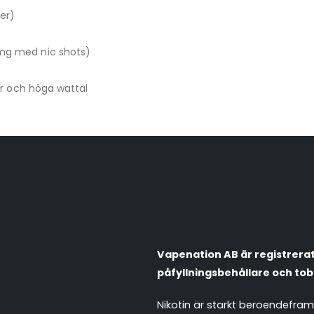
er)
 mg med nic shots)
 och höga wattal
Vapenation AB är registrerat 
påfyllningsbehållare och tob
Nikotin är starkt beroendefra