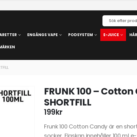
ARETTER
ENGÅNGS VAPE
PODSYSTEM
E-JUICE
HÅ
MÄRKEN
TFILL
FRUNK 100 – Cotton
SHORTFILL
199
kr
Frunk 100 Cotton Candy är en shor
socker. Flaskan innehåller 100 ml e