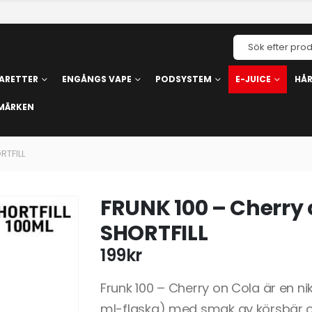
ARETTER
ENGÅNGS VAPE
PODSYSTEM
E-JUICE
HÅ
MÄRKEN
RTFILL
FRUNK 100 – Cherry 
SHORTFILL
199
kr
Frunk 100 – Cherry on Cola är en niko
ml-flaska) med smak av körsbär 