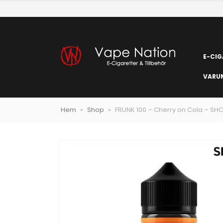
E-CIG
VARU
Hem
»
Shop
»
FRUNK 100 – Cherry on Cola – SHO