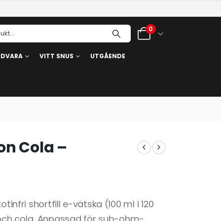
0
RDVARA
VITT SNUS
UTGÅENDE
on Cola –
tinfri shortfill e-vätska (100 ml i 120
och cola. Anpassad för sub-ohm-