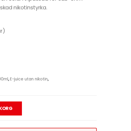
nskad nikotinstyrka.
r)
100ml
,
E-juice utan nikotin
,
UKORG