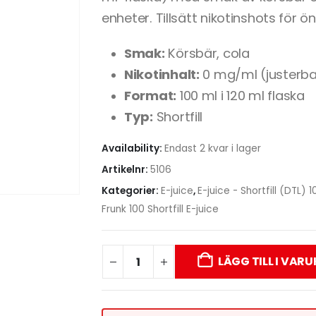
enheter. Tillsätt nikotinshots för ö
Smak:
Körsbär, cola
Nikotinhalt:
0 mg/ml (justerba
Format:
100 ml i 120 ml flaska
Typ:
Shortfill
Availability:
Endast 2 kvar i lager
Artikelnr:
5106
Kategorier:
E-juice
,
E-juice - Shortfill (DTL) 
Frunk 100 Shortfill E-juice
LÄGG TILL I VAR