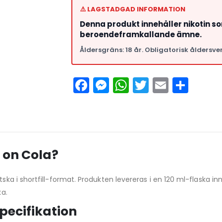
⚠️ LAGSTADGAD INFORMATION
Denna produkt innehåller nikotin s
beroendeframkallande ämne.
Åldersgräns: 18 år. Obligatorisk åldersver
Facebook
Messenger
WhatsApp
Twitter
Email
Del
 on Cola?
ätska i shortfill-format. Produkten levereras i en 120 ml-flaska 
ka.
pecifikation