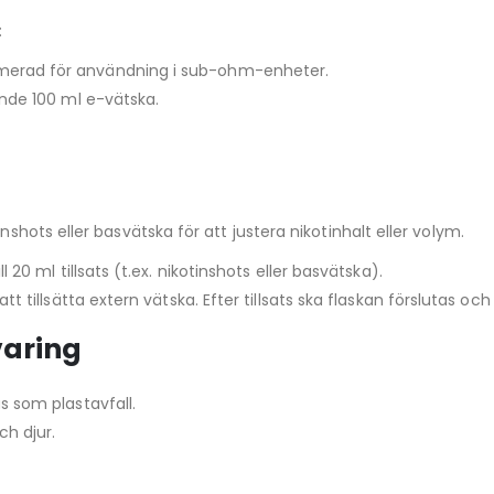
:
merad för användning i sub-ohm-enheter.
ande 100 ml e-vätska.
nshots eller basvätska för att justera nikotinhalt eller volym.
20 ml tillsats (t.ex. nikotinshots eller basvätska).
tt tillsätta extern vätska. Efter tillsats ska flaskan förslutas o
varing
 som plastavfall.
ch djur.