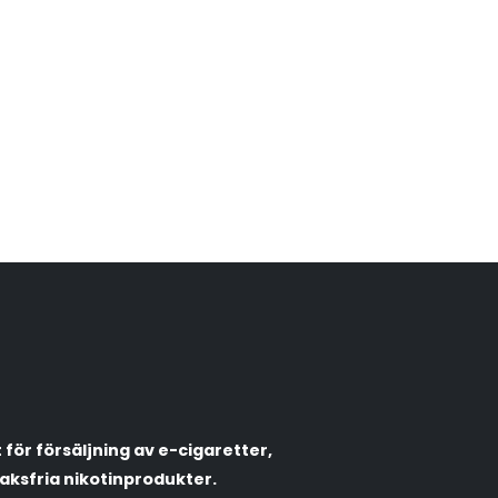
VapeNation
Vapes, e-cigg & vitsnus
Röstläge
Populära engångsvapes
Hjälp mig välja
för försäljning av e-cigaretter,
Vitsnus
Leverans & frakt
aksfria nikotinprodukter.