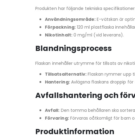
Produkten har följande tekniska specifikationer
Användningsområde:
E-vätskan är opti
Förpackning:
120 ml plastflaska innehåll
Nikotinhalt:
0 mg/ml (vid leverans).
Blandningsprocess
Flaskan innehåller utrymme för tillsats av nikoti
Tillsatsalternativ:
Flaskan rymmer upp till 
Hantering:
Avlägsna flaskans droppip för a
Avfallshantering och för
Avfall:
Den tomma behållaren ska sorteras
Förvaring:
Förvaras oåtkomligt för barn o
Produktinformation