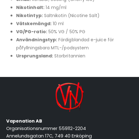
Nikotinhalt:
14 mg/ml
Nikotintyp:
Saltnikotin (Nicotine Salt)
Vätskemängd:
10 ml
VG/PG-ratio:
50% VG / 50% PG
Användningstyp:
Färdigblandad e-juice för
påfyllningsbara MTL-/podsystem
Ursprungsland:
Storbritannien
Vapenation AB
Organisationsnummer 559112-2204
Annelundsgatan 17C, 749 40 Enköping