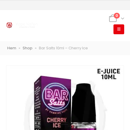
0
VapeNation
Hem
»
Shop
»
Bar Salts 10ml – Cherry Ice
Vapes, e-cigg & vitsnus
Röstläge
Populära engångsvapes
Hjälp mig välja
Vitsnus
Leverans & frakt