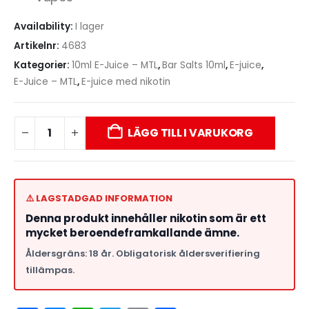
Availability:
I lager
Artikelnr:
4683
Kategorier:
10ml E-Juice – MTL
,
Bar Salts 10ml
,
E-juice
,
E-Juice – MTL
,
E-juice med nikotin
LÄGG TILL I VARUKORG
⚠️ LAGSTADGAD INFORMATION
Denna produkt innehåller nikotin som är ett
mycket beroendeframkallande ämne.
Åldersgräns: 18 år. Obligatorisk åldersverifiering
tillämpas.