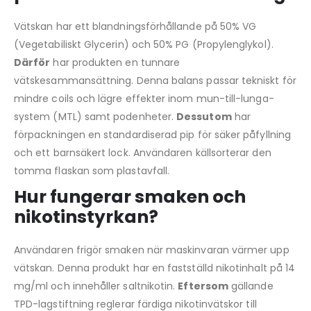
Vätskan har ett blandningsförhållande på 50% VG
(Vegetabiliskt Glycerin) och 50% PG (Propylenglykol).
Därför
har produkten en tunnare
vätskesammansättning. Denna balans passar tekniskt för
mindre coils och lägre effekter inom mun-till-lunga-
system (MTL) samt podenheter.
Dessutom
har
förpackningen en standardiserad pip för säker påfyllning
och ett barnsäkert lock. Användaren källsorterar den
tomma flaskan som plastavfall.
Hur fungerar smaken och
nikotinstyrkan?
Användaren frigör smaken när maskinvaran värmer upp
vätskan. Denna produkt har en fastställd nikotinhalt på 14
mg/ml och innehåller saltnikotin.
Eftersom
gällande
TPD-lagstiftning reglerar färdiga nikotinvätskor till