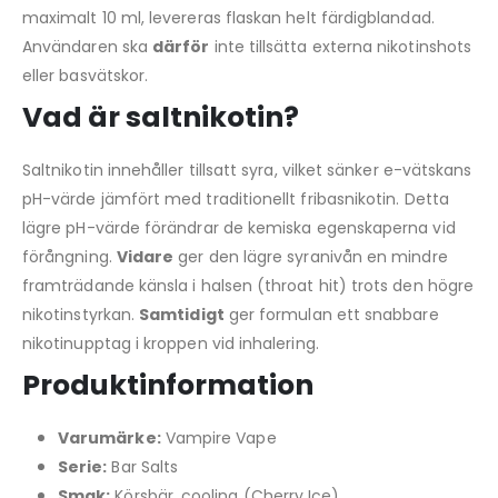
maximalt 10 ml, levereras flaskan helt färdigblandad.
Användaren ska
därför
inte tillsätta externa nikotinshots
eller basvätskor.
Vad är saltnikotin?
Saltnikotin innehåller tillsatt syra, vilket sänker e-vätskans
pH-värde jämfört med traditionellt fribasnikotin. Detta
lägre pH-värde förändrar de kemiska egenskaperna vid
förångning.
Vidare
ger den lägre syranivån en mindre
framträdande känsla i halsen (throat hit) trots den högre
nikotinstyrkan.
Samtidigt
ger formulan ett snabbare
nikotinupptag i kroppen vid inhalering.
Produktinformation
Varumärke:
Vampire Vape
Serie:
Bar Salts
Smak:
Körsbär, cooling (Cherry Ice)