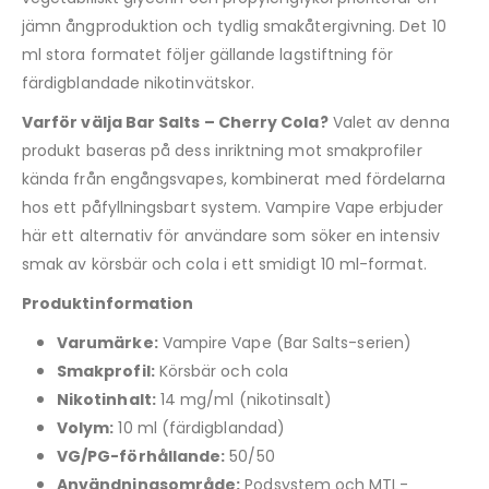
jämn ångproduktion och tydlig smakåtergivning. Det 10
ml stora formatet följer gällande lagstiftning för
färdigblandade nikotinvätskor.
Varför välja Bar Salts – Cherry Cola?
Valet av denna
produkt baseras på dess inriktning mot smakprofiler
kända från engångsvapes, kombinerat med fördelarna
hos ett påfyllningsbart system. Vampire Vape erbjuder
här ett alternativ för användare som söker en intensiv
smak av körsbär och cola i ett smidigt 10 ml-format.
Produktinformation
Varumärke:
Vampire Vape (Bar Salts-serien)
Smakprofil:
Körsbär och cola
Nikotinhalt:
14 mg/ml (nikotinsalt)
Volym:
10 ml (färdigblandad)
VG/PG-förhållande:
50/50
Användningsområde:
Podsystem och MTL-