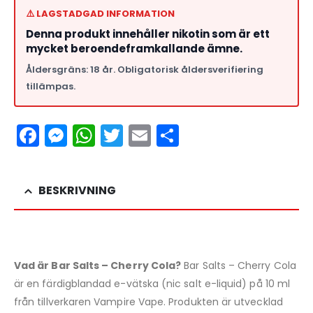
⚠️ LAGSTADGAD INFORMATION
Denna produkt innehåller nikotin som är ett
mycket beroendeframkallande ämne.
Åldersgräns: 18 år. Obligatorisk åldersverifiering
tillämpas.
Facebook
Messenger
WhatsApp
Twitter
Email
Dela
BESKRIVNING
Vad är Bar Salts – Cherry Cola?
Bar Salts – Cherry Cola
är en färdigblandad e-vätska (nic salt e-liquid) på 10 ml
från tillverkaren Vampire Vape. Produkten är utvecklad