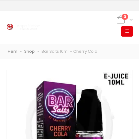
0
VapeNation
Vapes, e-cigg & vitsnus
Hem
»
Shop
»
Bar Salts 10ml – Cherry Cola
Röstläge
Populära engångsvapes
Hjälp mig välja
Vitsnus
Leverans & frakt