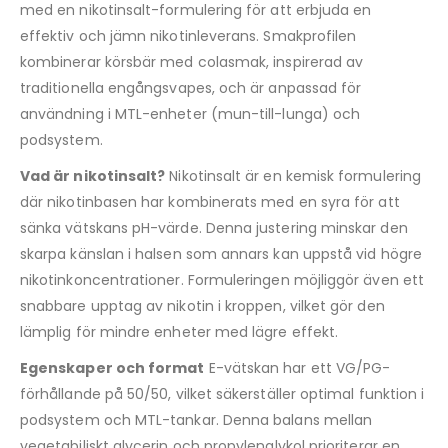
med en nikotinsalt-formulering för att erbjuda en
effektiv och jämn nikotinleverans. Smakprofilen
kombinerar körsbär med colasmak, inspirerad av
traditionella engångsvapes, och är anpassad för
användning i MTL-enheter (mun-till-lunga) och
podsystem.
Vad är nikotinsalt?
Nikotinsalt är en kemisk formulering
där nikotinbasen har kombinerats med en syra för att
sänka vätskans pH-värde. Denna justering minskar den
skarpa känslan i halsen som annars kan uppstå vid högre
nikotinkoncentrationer. Formuleringen möjliggör även ett
snabbare upptag av nikotin i kroppen, vilket gör den
lämplig för mindre enheter med lägre effekt.
Egenskaper och format
E-vätskan har ett VG/PG-
förhållande på 50/50, vilket säkerställer optimal funktion i
podsystem och MTL-tankar. Denna balans mellan
vegetabiliskt glycerin och propylenglykol prioriterar en