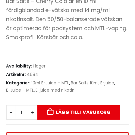
Bar Salts – Cherry Cola är en 10 ml
färdigblandad e-vätska med 14 mg/ml
nikotinsalt. Den 50/50-balanserade vätskan
är optimerad för podsystem och MTL-vaping.
Smakprofil: Körsbär och cola.
Availability:
I lager
Artikelnr:
4684
Kategorier:
10ml E-Juice – MTL
,
Bar Salts 10ml
,
E-juice
,
E-Juice – MTL
,
E-juice med nikotin
LÄGG TILL I VARUKORG