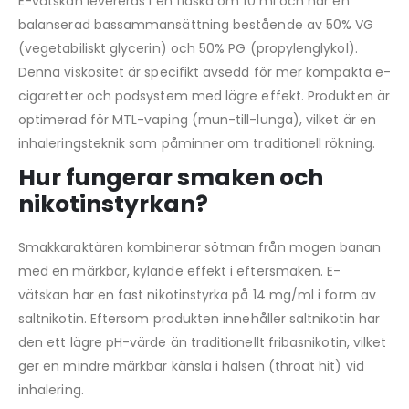
E-vätskan levereras i en flaska om 10 ml och har en
balanserad bassammansättning bestående av 50% VG
(vegetabiliskt glycerin) och 50% PG (propylenglykol).
Denna viskositet är specifikt avsedd för mer kompakta e-
cigaretter och podsystem med lägre effekt. Produkten är
optimerad för MTL-vaping (mun-till-lunga), vilket är en
inhaleringsteknik som påminner om traditionell rökning.
Hur fungerar smaken och
nikotinstyrkan?
Smakkaraktären kombinerar sötman från mogen banan
med en märkbar, kylande effekt i eftersmaken. E-
vätskan har en fast nikotinstyrka på 14 mg/ml i form av
saltnikotin. Eftersom produkten innehåller saltnikotin har
den ett lägre pH-värde än traditionellt fribasnikotin, vilket
ger en mindre märkbar känsla i halsen (throat hit) vid
inhalering.