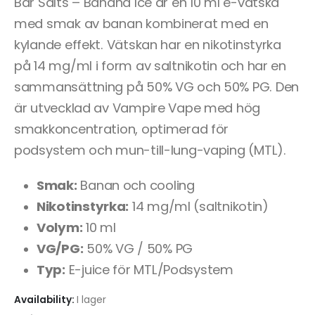
Bar Salts – Banana Ice är en 10 ml e-vätska
med smak av banan kombinerat med en
kylande effekt. Vätskan har en nikotinstyrka
på 14 mg/ml i form av saltnikotin och har en
sammansättning på 50% VG och 50% PG. Den
är utvecklad av Vampire Vape med hög
smakkoncentration, optimerad för
podsystem och mun-till-lung-vaping (MTL).
Smak:
Banan och cooling
Nikotinstyrka:
14 mg/ml (saltnikotin)
Volym:
10 ml
VG/PG:
50% VG / 50% PG
Typ:
E-juice för MTL/Podsystem
Availability:
I lager