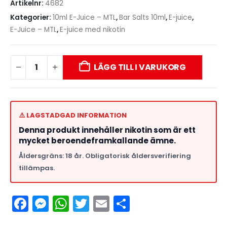
Artikelnr:
4682
Kategorier:
10ml E-Juice – MTL
,
Bar Salts 10ml
,
E-juice
,
E-Juice – MTL
,
E-juice med nikotin
LÄGG TILL I VARUKORG
⚠️ LAGSTADGAD INFORMATION
Denna produkt innehåller nikotin som är ett
mycket beroendeframkallande ämne.
Åldersgräns: 18 år. Obligatorisk åldersverifiering
tillämpas.
Facebook
Messenger
WhatsApp
Twitter
Email
Dela