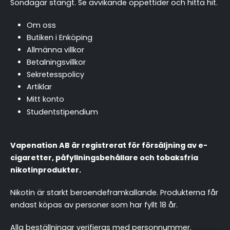
Söndagar stängt.
Se avvikande öppettider och hitta hit
.
Om oss
Butiken i Enköping
Allmänna villkor
Betalningsvillkor
Sekretesspolicy
Artiklar
Mitt konto
Studentstipendium
Vapenation AB är registrerat för försäljning av e-
cigaretter, påfyllningsbehållare och tobaksfria
nikotinprodukter.
Nikotin är starkt beroendeframkallande. Produkterna får
endast köpas av personer som har fyllt 18 år.
chattassistent.se
Alla beställningar verifieras med personnummer.