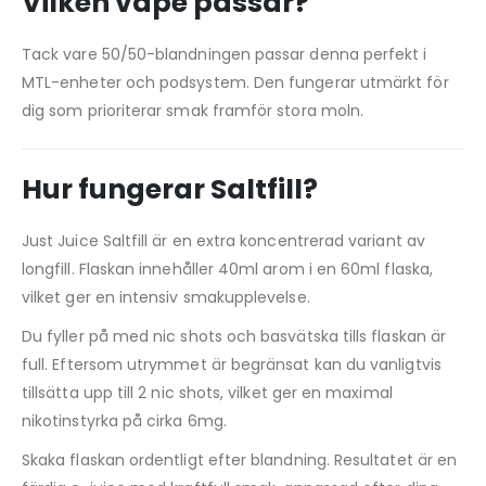
Vilken vape passar?
Tack vare 50/50-blandningen passar denna perfekt i
MTL-enheter och podsystem. Den fungerar utmärkt för
dig som prioriterar smak framför stora moln.
Hur fungerar Saltfill?
Just Juice Saltfill är en extra koncentrerad variant av
longfill. Flaskan innehåller 40ml arom i en 60ml flaska,
vilket ger en intensiv smakupplevelse.
Du fyller på med nic shots och basvätska tills flaskan är
full. Eftersom utrymmet är begränsat kan du vanligtvis
tillsätta upp till 2 nic shots, vilket ger en maximal
nikotinstyrka på cirka 6mg.
Skaka flaskan ordentligt efter blandning. Resultatet är en