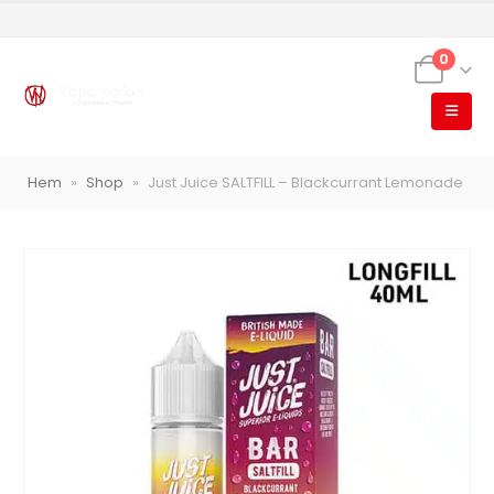
0
VapeNation
Hem
»
Shop
»
Just Juice SALTFILL – Blackcurrant Lemonade
Vapes, e-cigg & vitsnus
Röstläge
Populära engångsvapes
Hjälp mig välja
Vitsnus
Leverans & frakt