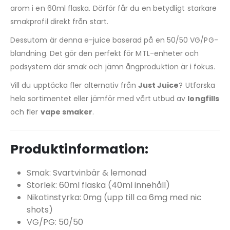
arom i en 60ml flaska. Därför får du en betydligt starkare
smakprofil direkt från start.
Dessutom är denna e-juice baserad på en 50/50 VG/PG-
blandning. Det gör den perfekt för MTL-enheter och
podsystem där smak och jämn ångproduktion är i fokus.
Vill du upptäcka fler alternativ från
Just Juice
? Utforska
hela sortimentet eller jämför med vårt utbud av
longfills
och fler
vape smaker
.
Produktinformation:
Smak: Svartvinbär & lemonad
Storlek: 60ml flaska (40ml innehåll)
Nikotinstyrka: 0mg (upp till ca 6mg med nic
shots)
VG/PG: 50/50