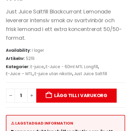
Just Juice Saltfill Blackcurrant Lemonade
levererar intensiv smak av svartvinbär och
frisk lemonad i ett extra koncentrerat 50/50-
format.
Availability:
I lager
Artikelnr:
5219
Kategorier:
E-juice
,
E-Juice - 60ml MTL Longfill
,
E-Juice – MTL
,
E-juice utan nikotin
,
Just Juice Saltfill
LÄGG TILL I VARUKORG
⚠️ LAGSTADGAD INFORMATION