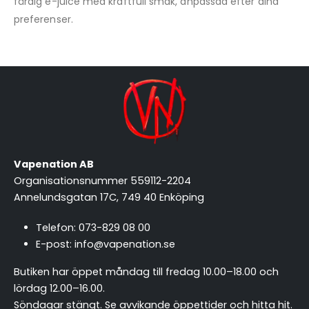
färdig e-juice med kraftfull smak, anpassad efter dina
preferenser.
Vapenation AB
Organisationsnummer 559112-2204
Annelundsgatan 17C, 749 40 Enköping
Telefon:
073-829 08 00
E-post:
info@vapenation.se
Butiken har öppet måndag till fredag 10.00–18.00 och
lördag 12.00–16.00.
Söndagar stängt.
Se avvikande öppettider och hitta hit
.