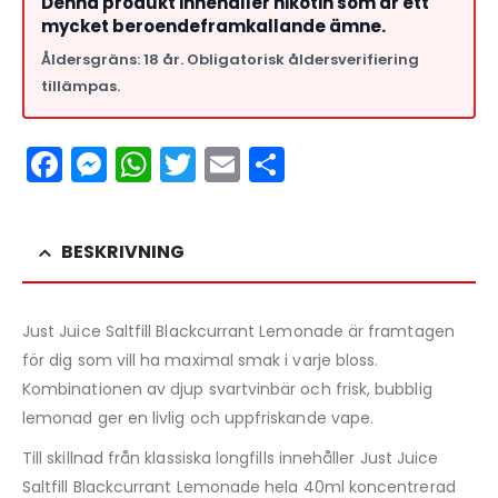
Denna produkt innehåller nikotin som är ett
mycket beroendeframkallande ämne.
Åldersgräns: 18 år. Obligatorisk åldersverifiering
tillämpas.
Facebook
Messenger
WhatsApp
Twitter
Email
Dela
BESKRIVNING
Just Juice Saltfill Blackcurrant Lemonade är framtagen
för dig som vill ha maximal smak i varje bloss.
Kombinationen av djup svartvinbär och frisk, bubblig
lemonad ger en livlig och uppfriskande vape.
Till skillnad från klassiska longfills innehåller Just Juice
Saltfill Blackcurrant Lemonade hela 40ml koncentrerad