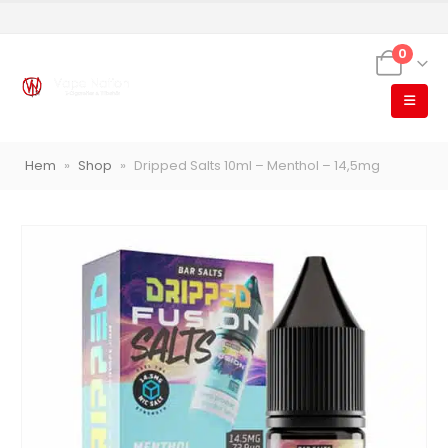
0
VapeNation
Vapes, e-cigg & vitsnus
Hem
»
Shop
»
Dripped Salts 10ml – Menthol – 14,5mg
Röstläge
Populära engångsvapes
Hjälp mig välja
Vitsnus
Leverans & frakt