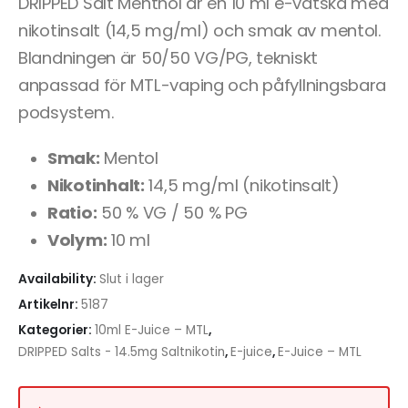
DRIPPED Salt Menthol är en 10 ml e-vätska med
nikotinsalt (14,5 mg/ml) och smak av mentol.
Blandningen är 50/50 VG/PG, tekniskt
anpassad för MTL-vaping och påfyllningsbara
podsystem.
Smak:
Mentol
Nikotinhalt:
14,5 mg/ml (nikotinsalt)
Ratio:
50 % VG / 50 % PG
Volym:
10 ml
Availability:
Slut i lager
Artikelnr:
5187
Kategorier:
10ml E-Juice – MTL
,
DRIPPED Salts - 14.5mg Saltnikotin
,
E-juice
,
E-Juice – MTL