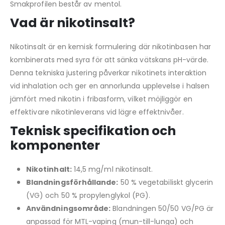
Smakprofilen består av mentol.
Vad är nikotinsalt?
Nikotinsalt är en kemisk formulering där nikotinbasen har
kombinerats med syra för att sänka vätskans pH-värde.
Denna tekniska justering påverkar nikotinets interaktion
vid inhalation och ger en annorlunda upplevelse i halsen
jämfört med nikotin i fribasform, vilket möjliggör en
effektivare nikotinleverans vid lägre effektnivåer.
Teknisk specifikation och
komponenter
Nikotinhalt:
14,5 mg/ml nikotinsalt.
Blandningsförhållande:
50 % vegetabiliskt glycerin
(VG) och 50 % propylenglykol (PG).
Användningsområde:
Blandningen 50/50 VG/PG är
anpassad för MTL-vaping (mun-till-lunga) och