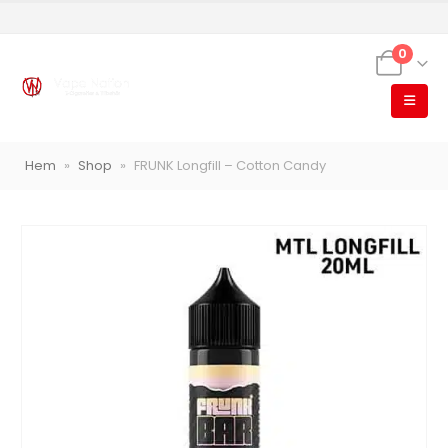
0
VapeNation
Hem
»
Shop
»
FRUNK Longfill – Cotton Candy
Vapes, e-cigg & vitsnus
Röstläge
Populära engångsvapes
Hjälp mig välja
Vitsnus
Leverans & frakt