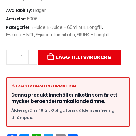
Availability:
I lager
Artikelnr:
5006
Kategorier:
E-juice
,
E-Juice - 60ml MTL Longfill
,
E-Juice – MTL
,
E-juice utan nikotin
,
FRUNK – Longfill
LÄGG TILL I VARUKORG
⚠️ LAGSTADGAD INFORMATION
Denna produkt innehåller nikotin som är ett
mycket beroendeframkallande ämne.
Åldersgräns: 18 år. Obligatorisk åldersverifiering
tillämpas.