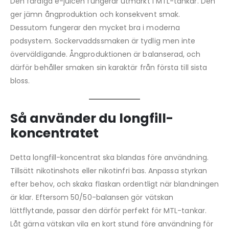
Den färdiga e-juicen fungerar utmärkt i MTL-tankar. Den
ger jämn ångproduktion och konsekvent smak.
Dessutom fungerar den mycket bra i moderna
podsystem. Sockervaddssmaken är tydlig men inte
överväldigande. Ångproduktionen är balanserad, och
därför behåller smaken sin karaktär från första till sista
bloss.
Så använder du longfill-
koncentratet
Detta longfill-koncentrat ska blandas före användning.
Tillsätt nikotinshots eller nikotinfri bas. Anpassa styrkan
efter behov, och skaka flaskan ordentligt när blandningen
är klar. Eftersom 50/50-balansen gör vätskan
lättflytande, passar den därför perfekt för MTL-tankar.
Låt gärna vätskan vila en kort stund före användning för