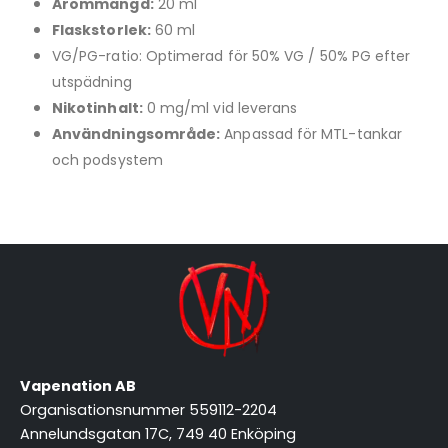
Arommängd:
20 ml
Flaskstorlek:
60 ml
VG/PG-ratio: Optimerad för 50% VG / 50% PG efter
utspädning
Nikotinhalt:
0 mg/ml vid leverans
Användningsområde:
Anpassad för MTL-tankar
och podsystem
Vapenation AB
Organisationsnummer 559112-2204
Annelundsgatan 17C, 749 40 Enköping