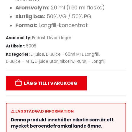
Aromvolym:
20 ml (i 60 ml flaska)
Slutlig bas:
50% VG / 50% PG
Format:
Longfill-koncentrat
Availability:
Endast 1 kvar i lager
Artikelnr:
5005
Kategorier:
E-juice
,
E-Juice - 60ml MTL Longfill
,
E-Juice – MTL
,
E-juice utan nikotin
,
FRUNK – Longfill
LÄGG TILL I VARUKORG
⚠️ LAGSTADGAD INFORMATION
Denna produkt innehåller nikotin som är ett
mycket beroendeframkallande ämne.