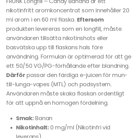
FRUNK Longfill – Candy Banana är ett
nikotinfritt aromkoncentrat som innehåller 20
ml arom i en 60 ml flaska.
Eftersom
produkten levereras som en longfill, måste
användaren tillsätta nikotinshots eller
basvätska upp till flaskans hals före
användning. Formulan är optimerad för att ge
ett 50/50 VG/PG-förhållande efter blandning.
Därför
passar den färdiga e-juicen för mun-
till-lunga-vapes (MTL) och podsystem.
Användaren måste skaka flaskan ordentligt
för att uppnå en homogen fördelning.
Smak:
Banan
Nikotinhalt:
0 mg/ml (Nikotinfri vid
leverans)