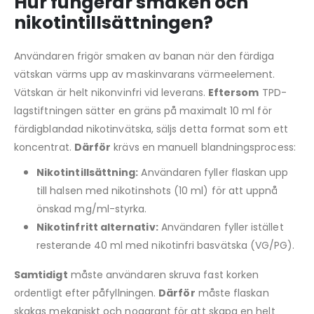
Hur fungerar smaken och
nikotintillsättningen?
Användaren frigör smaken av banan när den färdiga
vätskan värms upp av maskinvarans värmeelement.
Vätskan är helt nikonvinfri vid leverans.
Eftersom
TPD-
lagstiftningen sätter en gräns på maximalt 10 ml för
färdigblandad nikotinvätska, säljs detta format som ett
koncentrat.
Därför
krävs en manuell blandningsprocess:
Nikotintillsättning:
Användaren fyller flaskan upp
till halsen med nikotinshots (10 ml) för att uppnå
önskad mg/ml-styrka.
Nikotinfritt alternativ:
Användaren fyller istället
resterande 40 ml med nikotinfri basvätska (VG/PG).
Samtidigt
måste användaren skruva fast korken
ordentligt efter påfyllningen.
Därför
måste flaskan
skakas mekaniskt och noggrant för att skapa en helt