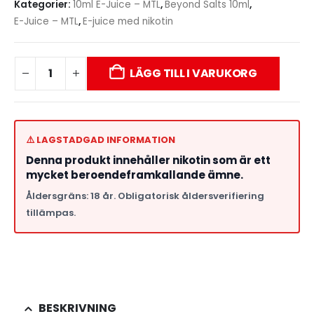
Kategorier:
10ml E-Juice – MTL
,
Beyond Salts 10ml
,
E-Juice – MTL
,
E-juice med nikotin
LÄGG TILL I VARUKORG
⚠️ LAGSTADGAD INFORMATION
Denna produkt innehåller nikotin som är ett
mycket beroendeframkallande ämne.
Åldersgräns: 18 år. Obligatorisk åldersverifiering
tillämpas.
BESKRIVNING