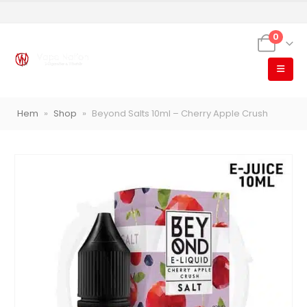
0
Hem
»
Shop
»
Beyond Salts 10ml – Cherry Apple Crush