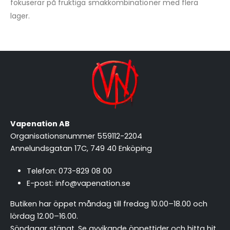
fokuserar på fruktiga smakkombinationer med flera
lager.
Vapenation AB
Organisationsnummer 559112-2204
Annelundsgatan 17C, 749 40 Enköping
Telefon:
073-829 08 00
E-post:
info@vapenation.se
Butiken har öppet måndag till fredag 10.00–18.00 och
lördag 12.00–16.00.
Söndagar stängt.
Se avvikande öppettider och hitta hit
.