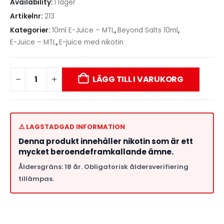
Availability:
I lager
Artikelnr:
213
Kategorier:
10ml E-Juice – MTL
,
Beyond Salts 10ml
,
E-Juice – MTL
,
E-juice med nikotin
LÄGG TILL I VARUKORG
⚠️ LAGSTADGAD INFORMATION
Denna produkt innehåller nikotin som är ett
mycket beroendeframkallande ämne.
Åldersgräns: 18 år. Obligatorisk åldersverifiering
tillämpas.