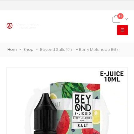
0
Hem
»
Shop
»
Beyond Salts 10ml – Berry Melonade Blitz