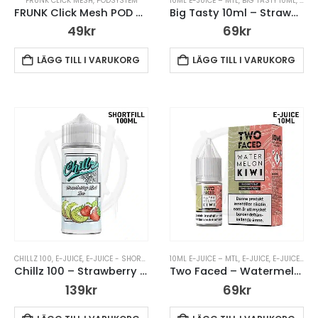
FRUNK CLICK MESH
,
PODSYSTEM
10ML E-JUICE – MTL
,
BIG TASTY 10ML
,
E-JU
FRUNK Click Mesh POD – Strawberry Kiwi
Big Tasty 10ml – Strawberry Kiwi Blast
49
kr
69
kr
LÄGG TILL I VARUKORG
LÄGG TILL I VARUKORG
CHILLZ 100
,
E-JUICE
,
E-JUICE - SHORTFILL (DTL) 100ML
10ML E-JUICE – MTL
,
E-JUICE UTAN NIKOTIN
,
E-JUICE
,
E-JUICE – MTL
,
KOYUKI
Chillz 100 – Strawberry Kiwi Ice
Two Faced – Watermelon Kiwi – 10ml
139
kr
69
kr