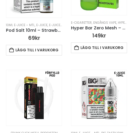
E-CIGARETTER
,
ENGÅNGS VAPE
,
HYPER BAR PRO ZERO MESH
10ML E-JUICE – MTL
,
E-JUICE
,
E-JUICE MED NIKOTIN
,
POD SALT 10ML
Hyper Bar Zero Mesh – Strawberry Kiwi – 14ml
Pod Salt 10ml – Strawberry Kiwi Ice
149
kr
69
kr
LÄGG TILL I VARUKORG
LÄGG TILL I VARUKORG