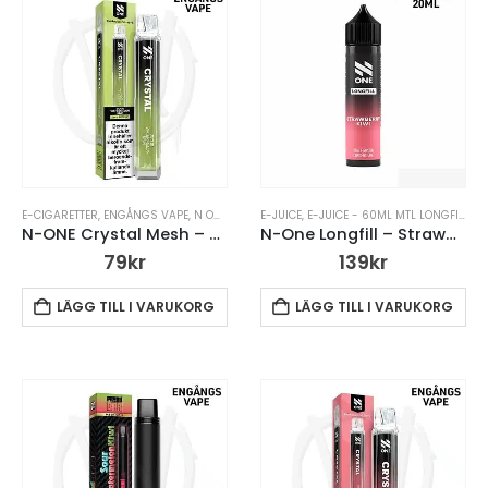
E-CIGARETTER
,
ENGÅNGS VAPE
,
N ONE CRYSTAL MESH ENGÅNGSVAPE
E-JUICE
,
E-JUICE - 60ML MTL LONGFILL
,
VAPE PENNA
,
E-
N-ONE Crystal Mesh – Sour Watermelon Kiwi – Engångsvape
N-One Longfill – Strawberry Kiwi
79
kr
139
kr
LÄGG TILL I VARUKORG
LÄGG TILL I VARUKORG