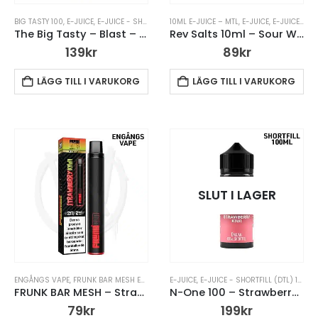
BIG TASTY 100
,
E-JUICE
,
E-JUICE - SHORTFILL (DTL) 100ML
10ML E-JUICE – MTL
,
E-JUICE UTAN NIKOTIN
,
E-JUICE
,
E-JUICE – MTL
,
SHOR
The Big Tasty – Blast – Strawberry Kiwi Blast
Rev Salts 10ml – Sour Watermelon Kiwi
139
kr
89
kr
LÄGG TILL I VARUKORG
LÄGG TILL I VARUKORG
SLUT I LAGER
ENGÅNGS VAPE
,
FRUNK BAR MESH ENGÅNGS VAPE
E-JUICE
,
E-JUICE - SHORTFILL (DTL) 100ML
FRUNK BAR MESH – Strawberry Kiwi – Engångsvape
N-One 100 – Strawberry Kiwi – SHORTFILL
79
kr
199
kr