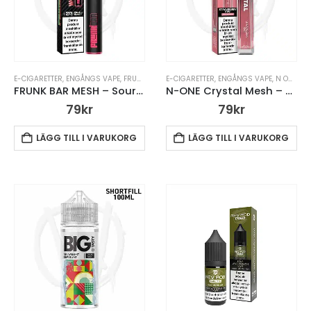
E-CIGARETTER
,
ENGÅNGS VAPE
,
FRUNK BAR MESH ENGÅNGS VAPE
E-CIGARETTER
,
ENGÅNGS VAPE
,
VAPE PENNA
,
N ONE
,
N 
FRUNK BAR MESH – Sour Watermelon Kiwi – Engångsvape
N-ONE Crystal Mesh – Strawberry Kiwi – Engångsvape
79
kr
79
kr
LÄGG TILL I VARUKORG
LÄGG TILL I VARUKORG