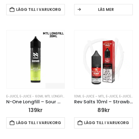
LÄGG TILL I VARUKORG
LÄS MER
E-JUICE
,
E-JUICE - 60ML MTL LONGFILL
,
E-JUICE – MTL
10ML E-JUICE – MTL
,
E-JUICE UTAN NIKOTIN
,
E-JUICE
,
E-JUICE – MTL
,
N-ONE 
N-One Longfill – Sour Watermelon Kiwi
Rev Salts 10ml – Strawberry Kiwi
139
kr
89
kr
LÄGG TILL I VARUKORG
LÄGG TILL I VARUKORG