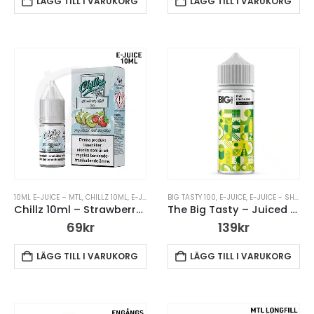
LÄGG TILL I VARUKORG
LÄGG TILL I VARUKORG
10ML E-JUICE – MTL
,
CHILLZ 10ML
,
E-JUICE
,
E-JUICE – MTL
BIG TASTY 100
,
E-JUICE MED NIKOTIN
,
E-JUICE
,
E-JUICE - SHORTFILL (DTL) 100ML
Chillz 10ml – Strawberry Kiwi Ice
The Big Tasty – Juiced – Kiwi Lemonade
69
kr
139
kr
LÄGG TILL I VARUKORG
LÄGG TILL I VARUKORG