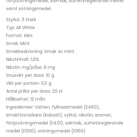
förtjockningsmedel, salmiak, surhetsreglerande medel
samt sötningsmedel.
Styrka: 3 Stark
Typ: All White
Format: Mini
Smak: Mint
Smakbeskrivning: Smak av mint
Nikotinhalt: 1,6%
Nikotin mg/påse: 8 mg
Snusvikt per dosa: 10 g
Vikt per portion: 0,5 g
Antal prillor per dosa: 20 st
Hållbarhet: 12 mån
Ingredienser: Vatten, fyllnadsmedel (E460),
smakförstärkare (koksalt), xylitol, nikotin, aromer,
förtjockningsmedel (E401), salmiak, surhetsreglerande
medel (E500), sötningsmedel (E950)