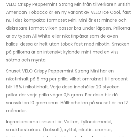
VELO Crispy Peppermint Strong Minifrån tillverkaren British
American Tobacco är en ny variant av VELO Ice Cool, fast
nu i det kompakta formatet Mini. Mini är ett mindre och
diskretare format vilken passar bra under läppen. Prillorna
är av typen All White eller nikotinpåsar som de även
kallas, dessa är helt utan tobak fast med nikotin. Smaken
på prillorna är en intensivt kylande mint med en viss
sötma och mynta.
Snuset VELO Crispy Peppermint Strong Mini har en
nikotinhalt på 8 mg per prilla, vilket omräknat till procent
blir 1,6% i nikotinhalt. Varje dosa innehåller 20 stycken
prillor där varje prilla väger 0,5 gram. Per dosa blir då
snusvikten 10 gram snus. Hållbarheten på snuset är ca 12
månader.
Ingredienserna i snuset är; Vatten, fyllnadsmedel,
smakförstärkare (koksalt), xylitol, nikotin, aromer,