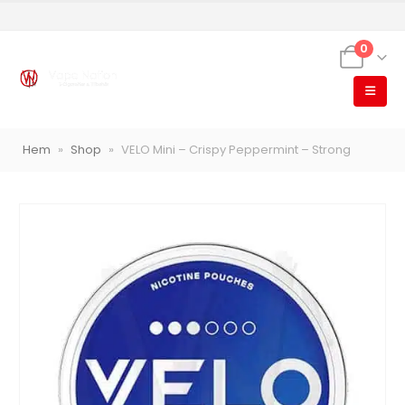
0
VapeNation
Hem
»
Shop
»
VELO Mini – Crispy Peppermint – Strong
Vapes, e-cigg & vitsnus
Röstläge
Populära engångsvapes
Hjälp mig välja
Vitsnus
Leverans & frakt