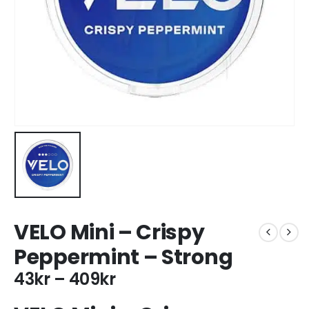
VELO Mini – Crispy
Peppermint – Strong
43
kr
–
409
kr