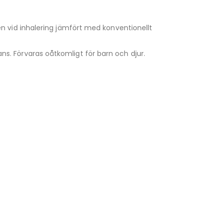
en vid inhalering jämfört med konventionellt
s. Förvaras oåtkomligt för barn och djur.
VapeNation
Vapes, e-cigg & vitsnus