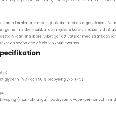
för MTL-vaping (mun-till-lunga) i podsystem och mindre e-cigare
illverkaren kombinerar naturligt nikotin med en organisk syra. 
atet ger en mindre märkbar och mjukare känsla i halsen vid inhale
etta nikotin snabbare, vilket gör att vätskor med saltnikotin lä
ker en snabb och effektiv nikotinleverans.
pecifikation
tin).
kt glycerin (VG) och 50 % propylenglykol (PG).
ge.
-vaping (mun-till-lunga) i podsystem, vape-pennor och mindr