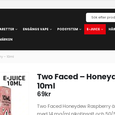
ARETTER
ENGÅNGS VAPE
PODSYSTEM
E-JUICE
HÅ
MÄRKEN
y – 10ml
Two Faced – Honey
10ml
69
kr
Two Faced Honeydew Raspberry är 
med 14 mg/ml nikotinsalt och 50