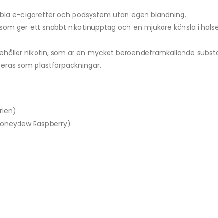
ibla e-cigaretter och podsystem utan egen blandning.
t som ger ett snabbt nikotinupptag och en mjukare känsla i hals
håller nikotin, som är en mycket beroendeframkallande substan
eras som plastförpackningar.
rien)
Honeydew Raspberry)