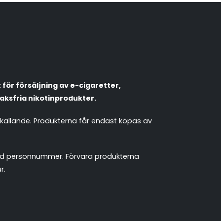
Röstläge
Populära engångsvapes
Hjälp mig välja
för försäljning av e-cigaretter,
Vitsnus
Leverans & frakt
aksfria nikotinprodukter.
mkallande. Produkterna får endast köpas av
 med personnummer. Förvara produkterna
r.