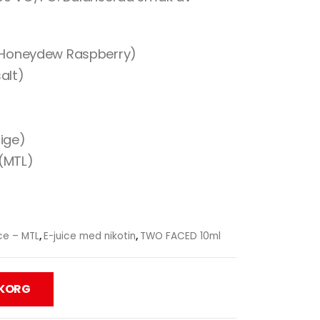
(Honeydew Raspberry)
alt)
ige)
 (MTL)
ce – MTL
,
E-juice med nikotin
,
TWO FACED 10ml
UKORG