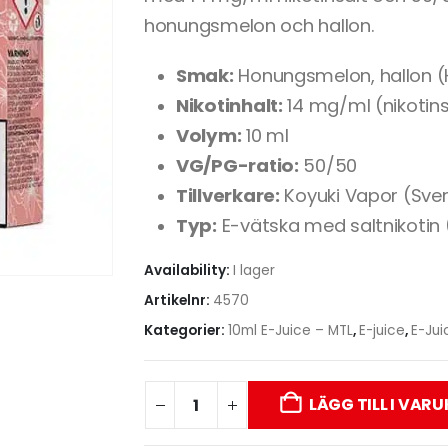
honungsmelon och hallon.
Smak:
Honungsmelon, hallon 
Nikotinhalt:
14 mg/ml (nikotins
Volym:
10 ml
VG/PG-ratio:
50/50
Tillverkare:
Koyuki Vapor (Sver
Typ:
E-vätska med saltnikotin
Availability:
I lager
Artikelnr:
4570
Kategorier:
10ml E-Juice – MTL
,
E-juice
,
E-Jui
LÄGG TILL I VAR