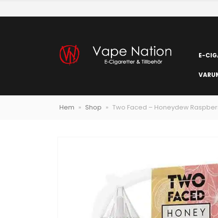
E-CIG
VARU
Hem
»
Shop
»
Two Faced – Honeydew Raspberr