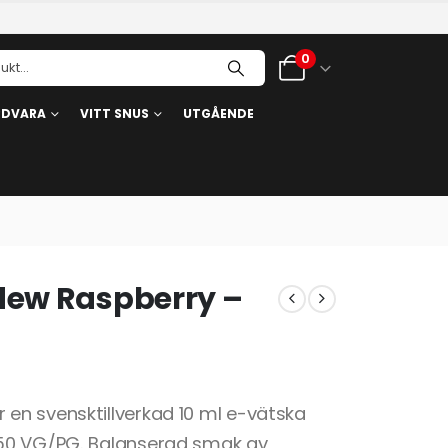
0
RDVARA
VITT SNUS
UTGÅENDE
dew Raspberry –
en svensktillverkad 10 ml e-vätska
/50 VG/PG. Balanserad smak av