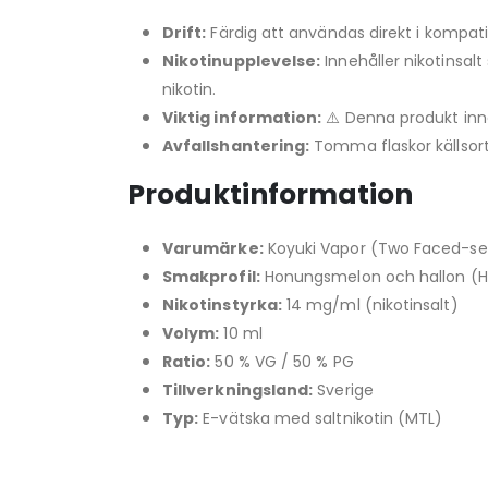
Drift:
Färdig att användas direkt i kompat
Nikotinupplevelse:
Innehåller nikotinsal
nikotin.
Viktig information:
⚠️ Denna produkt inne
Avfallshantering:
Tomma flaskor källsort
Produktinformation
Varumärke:
Koyuki Vapor (Two Faced-se
Smakprofil:
Honungsmelon och hallon (
Nikotinstyrka:
14 mg/ml (nikotinsalt)
Volym:
10 ml
Ratio:
50 % VG / 50 % PG
Tillverkningsland:
Sverige
Typ:
E-vätska med saltnikotin (MTL)