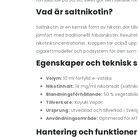
förhållande på 50/50, vilket gör den idealisk 
Vad är saltnikotin?
Saltnikotin är en kemisk form av nikotin där t
jämfört med traditionellt fribasnikotin. Result
nikotinkoncentrationer. Kroppen tar också upp d
cigarettmodeller och podsystem för den som sö
Egenskaper och teknisk s
Volym:
10 ml förfylld e-vätska.
Nikotinhalt:
14 mg/ml nikotinsalt (saltniko
Blandningsförhållande:
50 % vegetabilis
Tillverkare:
Koyuki Vapor.
Ursprung:
Utvecklad och tillverkad i Sveri
Användningsområde:
Optimerad för MTL
Hantering och funktioner