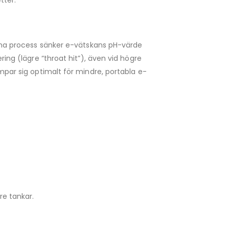
tter.
Denna process sänker e-vätskans pH-värde
ring (lägre “throat hit”), även vid högre
mpar sig optimalt för mindre, portabla e-
e tankar.