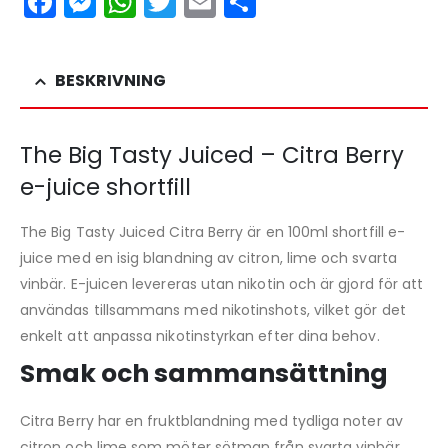
Facebook
Messenger
WhatsApp
Twitter
Email
Dela
BESKRIVNING
The Big Tasty Juiced – Citra Berry
e-juice shortfill
The Big Tasty Juiced Citra Berry är en 100ml shortfill e-
juice med en isig blandning av citron, lime och svarta
vinbär. E-juicen levereras utan nikotin och är gjord för att
användas tillsammans med nikotinshots, vilket gör det
enkelt att anpassa nikotinstyrkan efter dina behov.
Smak och sammansättning
Citra Berry har en fruktblandning med tydliga noter av
citron och lime som möter sötman från svarta vinbär.