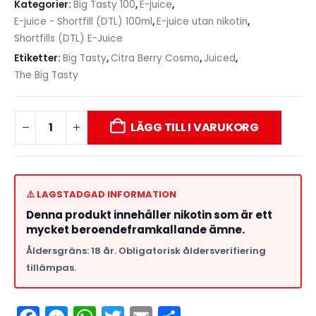
Kategorier:
Big Tasty 100
,
E-juice
,
E-juice - Shortfill (DTL) 100ml
,
E-juice utan nikotin
,
Shortfills (DTL) E-Juice
Etiketter:
Big Tasty
,
Citra Berry Cosmo
,
Juiced
,
The Big Tasty
LÄGG TILL I VARUKORG
⚠️ LAGSTADGAD INFORMATION
Denna produkt innehåller nikotin som är ett
mycket beroendeframkallande ämne.
Åldersgräns: 18 år. Obligatorisk åldersverifiering
tillämpas.