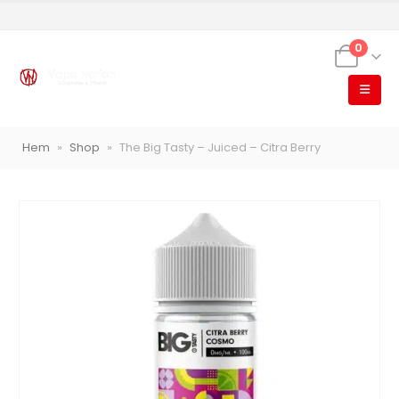
0
VapeNation
Vapes, e-cigg & vitsnus
Hem
»
Shop
»
The Big Tasty – Juiced – Citra Berry
Röstläge
Populära engångsvapes
Hjälp mig välja
Vitsnus
Leverans & frakt