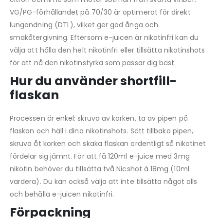
VG/PG-förhållandet på 70/30 är optimerat för direkt
lungandning (DTL), vilket ger god ånga och
smakåtergivning. Eftersom e-juicen är nikotinfri kan du
välja att hålla den helt nikotinfri eller tillsätta nikotinshots
för att nå den nikotinstyrka som passar dig bäst.
Hur du använder shortfill-
flaskan
Processen är enkel: skruva av korken, ta av pipen på
flaskan och häll i dina nikotinshots. Sätt tillbaka pipen,
skruva åt korken och skaka flaskan ordentligt så nikotinet
fördelar sig jämnt. För att få 120ml e-juice med 3mg
nikotin behöver du tillsätta två Nicshot à 18mg (10ml
vardera). Du kan också välja att inte tillsätta något alls
och behålla e-juicen nikotinfri.
Förpackning