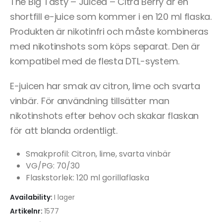
The Big Tasty – Juiced – Citra Berry är en
shortfill e-juice som kommer i en 120 ml flaska.
Produkten är nikotinfri och måste kombineras
med nikotinshots som köps separat. Den är
kompatibel med de flesta DTL-system.
E-juicen har smak av citron, lime och svarta
vinbär. För användning tillsätter man
nikotinshots efter behov och skakar flaskan
för att blanda ordentligt.
Smakprofil: Citron, lime, svarta vinbär
VG/PG: 70/30
Flaskstorlek: 120 ml gorillaflaska
Availability:
I lager
Artikelnr:
1577