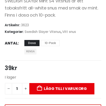
SWEDISH SLAYER Mint S4 Vitsnus är ett
tobaksfritt all-white snus med smak av mint.
Finns i dosa och 10-pack.
Artikelnr:
3623
Kategorier:
Swedish Slayer Vitsnus
,
Vitt snus
ANTAL
Dosa
10-Pack
RENSA
39
kr
I lager
LÄGG TILL I VARUKORG