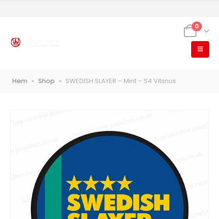
0
VapeNation
Vapes, e-cigg & vitsnus
Hem
»
Shop
»
SWEDISH SLAYER – Mint – S4 Vitsnus
Röstläge
Populära engångsvapes
Hjälp mig välja
Vitsnus
Leverans & frakt