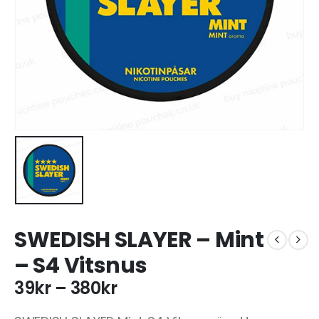
SWEDISH SLAYER – Mint
– S4 Vitsnus
39
kr
–
380
kr