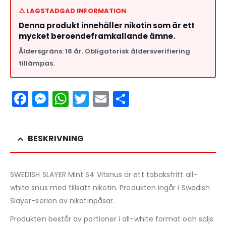
⚠️ LAGSTADGAD INFORMATION
Denna produkt innehåller nikotin som är ett
mycket beroendeframkallande ämne.
Åldersgräns: 18 år. Obligatorisk åldersverifiering
tillämpas.
Facebook
Messenger
WhatsApp
Twitter
Email
Dela
BESKRIVNING
SWEDISH SLAYER Mint S4 Vitsnus är ett tobaksfritt all-
white snus med tillsatt nikotin. Produkten ingår i Swedish
Slayer-serien av nikotinpåsar.
Produkten består av portioner i all-white format och säljs