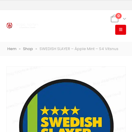
0
VapeNation
Vapes, e-cigg & vitsnus
Hem
»
Shop
»
SWEDISH SLAYER – Äpple Mint – S4 Vitsnus
Röstläge
Populära engångsvapes
Hjälp mig välja
Vitsnus
Leverans & frakt