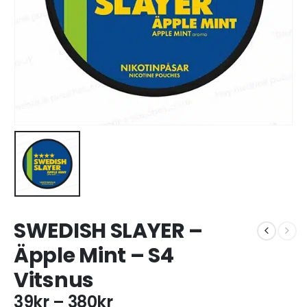
SWEDISH SLAYER –
Äpple Mint – S4
Vitsnus
39
kr
–
380
kr