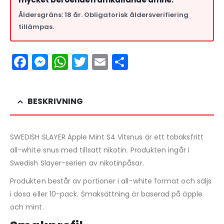
Åldersgräns: 18 år. Obligatorisk åldersverifiering
tillämpas.
Facebook
Messenger
WhatsApp
Twitter
Email
Dela
BESKRIVNING
SWEDISH SLAYER Äpple Mint S4 Vitsnus är ett tobaksfritt
all-white snus med tillsatt nikotin. Produkten ingår i
Swedish Slayer-serien av nikotinpåsar.
Produkten består av portioner i all-white format och säljs
i dosa eller 10-pack. Smaksättning är baserad på äpple
och mint.