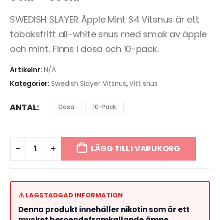
SWEDISH SLAYER Äpple Mint S4 Vitsnus är ett
tobaksfritt all-white snus med smak av äpple
och mint. Finns i dosa och 10-pack.
Artikelnr:
N/A
Kategorier:
Swedish Slayer Vitsnus
,
Vitt snus
ANTAL
Dosa
10-Pack
LÄGG TILL I VARUKORG
⚠️ LAGSTADGAD INFORMATION
Denna produkt innehåller nikotin som är ett
mycket beroendeframkallande ämne.