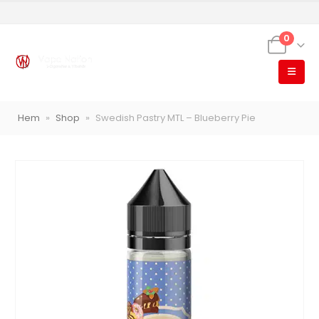
0
VapeNation
Hem
»
Shop
»
Swedish Pastry MTL – Blueberry Pie
Vapes, e-cigg & vitsnus
Röstläge
Populära engångsvapes
Hjälp mig välja
Vitsnus
Leverans & frakt