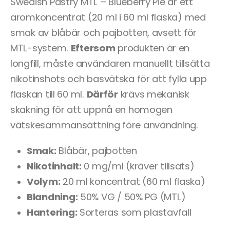
Swedish Pastry MTL – Blueberry Pie är ett
aromkoncentrat (20 ml i 60 ml flaska) med
smak av blåbär och pajbotten, avsett för
MTL-system.
Eftersom
produkten är en
longfill, måste användaren manuellt tillsätta
nikotinshots och basvätska för att fylla upp
flaskan till 60 ml.
Därför
krävs mekanisk
skakning för att uppnå en homogen
vätskesammansättning före användning.
Smak:
Blåbär, pajbotten
Nikotinhalt:
0 mg/ml (kräver tillsats)
Volym:
20 ml koncentrat (60 ml flaska)
Blandning:
50% VG / 50% PG (MTL)
Hantering:
Sorteras som plastavfall