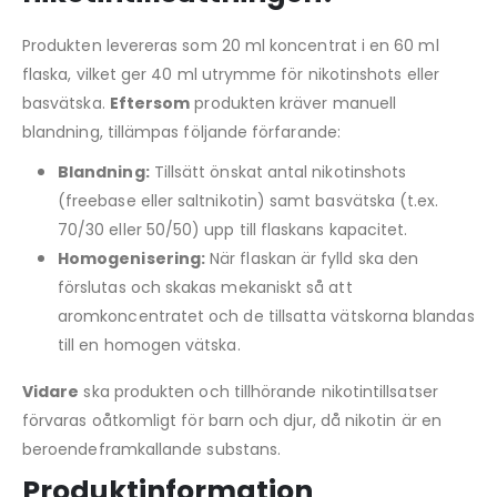
Produkten levereras som 20 ml koncentrat i en 60 ml
flaska, vilket ger 40 ml utrymme för nikotinshots eller
basvätska.
Eftersom
produkten kräver manuell
blandning, tillämpas följande förfarande:
Blandning:
Tillsätt önskat antal nikotinshots
(freebase eller saltnikotin) samt basvätska (t.ex.
70/30 eller 50/50) upp till flaskans kapacitet.
Homogenisering:
När flaskan är fylld ska den
förslutas och skakas mekaniskt så att
aromkoncentratet och de tillsatta vätskorna blandas
till en homogen vätska.
Vidare
ska produkten och tillhörande nikotintillsatser
förvaras oåtkomligt för barn och djur, då nikotin är en
beroendeframkallande substans.
Produktinformation