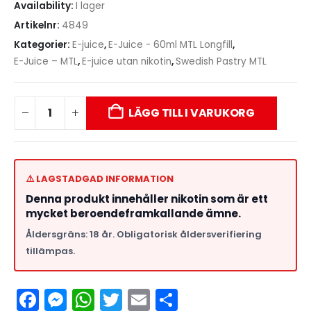
Availability:
I lager
Artikelnr:
4849
Kategorier:
E-juice
,
E-Juice - 60ml MTL Longfill
,
E-Juice – MTL
,
E-juice utan nikotin
,
Swedish Pastry MTL
LÄGG TILL I VARUKORG
⚠️ LAGSTADGAD INFORMATION
Denna produkt innehåller nikotin som är ett
mycket beroendeframkallande ämne.
Åldersgräns: 18 år. Obligatorisk åldersverifiering
tillämpas.
Facebook
Messenger
WhatsApp
Twitter
Email
Dela