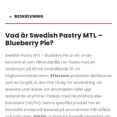
BESKRIVNING
Vad är Swedish Pastry MTL –
Blueberry Pie?
Swedish Pastry MTL – Blueberry Pie är ett smak-
koncentrat som tillhandahålls i en flaska med en
totalvolym på 60 ml, innehållande 20 ml
högkoncentrerad arom.
Eftersom
produkten distribueras
som en longfill, är den inte färdig för användning vid
leverans utan kräver att användaren fyller upp
resterande utrymme i flaskan med nikotinshots eller
basvätska (VG/PG). Denna specifika produkt har en
fastställd smakprofil baserad på aromämnen från blåbär
och pajbotten.
Därför
är flaskans innehåll nikotinfritt vid