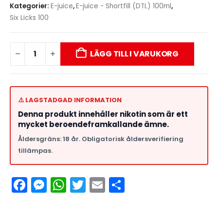
Kategorier:
E-juice
,
E-juice - Shortfill (DTL) 100ml
,
Six Licks 100
LÄGG TILL I VARUKORG
⚠️ LAGSTADGAD INFORMATION
Denna produkt innehåller nikotin som är ett
mycket beroendeframkallande ämne.
Åldersgräns: 18 år. Obligatorisk åldersverifiering
tillämpas.
Facebook
Messenger
WhatsApp
Twitter
Email
Dela