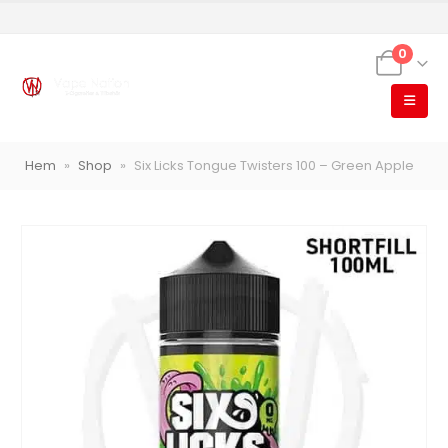
0
VapeNation
Vapes, e-cigg & vitsnus
Hem
»
Shop
»
Six Licks Tongue Twisters 100 – Green Apple
Röstläge
Populära engångsvapes
Hjälp mig välja
Vitsnus
Leverans & frakt