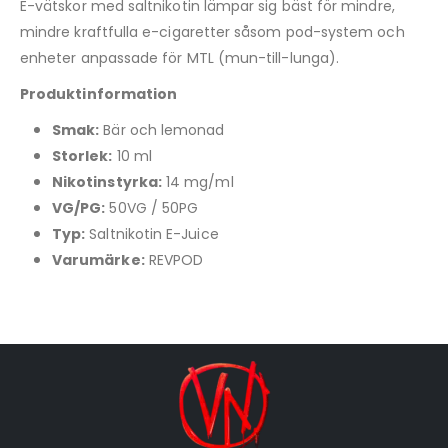
E-vätskor med saltnikotin lämpar sig bäst för mindre,
mindre kraftfulla e-cigaretter såsom pod-system och
enheter anpassade för MTL (mun-till-lunga).
Produktinformation
Smak:
Bär och lemonad
Storlek:
10 ml
Nikotinstyrka:
14 mg/ml
VG/PG:
50VG / 50PG
Typ:
Saltnikotin E-Juice
Varumärke:
REVPOD