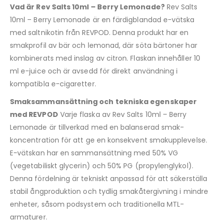
Vad är Rev Salts 10ml – Berry Lemonade?
Rev Salts
10ml – Berry Lemonade är en färdigblandad e-vätska
med saltnikotin från REVPOD. Denna produkt har en
smakprofil av bär och lemonad, där söta bärtoner har
kombinerats med inslag av citron. Flaskan innehåller 10
ml e-juice och är avsedd för direkt användning i
kompatibla e-cigaretter.
Smaksammansättning och tekniska egenskaper
med REVPOD
Varje flaska av Rev Salts 10ml – Berry
Lemonade är tillverkad med en balanserad smak­
koncentration för att ge en konsekvent smakupplevelse.
E-vätskan har en sammansättning med 50% VG
(vegetabiliskt glycerin) och 50% PG (propylenglykol).
Denna fördelning är tekniskt anpassad för att säkerställa
stabil ångproduktion och tydlig smakåtergivning i mindre
enheter, såsom podsystem och traditionella MTL-
armaturer.