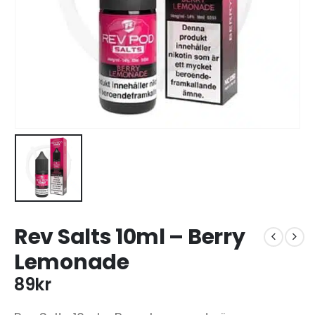
Rev Salts 10ml – Berry
Lemonade
89
kr