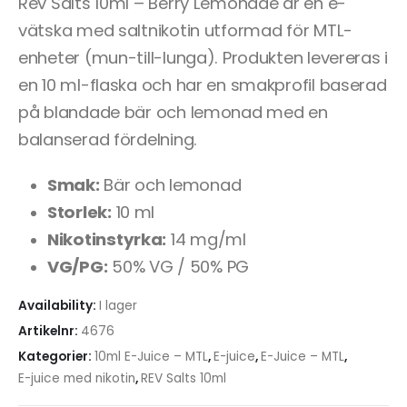
Rev Salts 10ml – Berry Lemonade är en e-
vätska med saltnikotin utformad för MTL-
enheter (mun-till-lunga). Produkten levereras i
en 10 ml-flaska och har en smakprofil baserad
på blandade bär och lemonad med en
balanserad fördelning.
Smak:
Bär och lemonad
Storlek:
10 ml
Nikotinstyrka:
14 mg/ml
VG/PG:
50% VG / 50% PG
Availability:
I lager
Artikelnr:
4676
Kategorier:
10ml E-Juice – MTL
,
E-juice
,
E-Juice – MTL
,
E-juice med nikotin
,
REV Salts 10ml