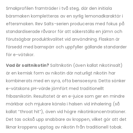
Smakprofilen framträder i två steg, där den initiala
bärsmaken kompletteras av en syrlig lemonadkaraktär i
eftersmaken. Rev Salts-serien produceras med fokus på
standardiserade råvaror för att säkerställa en jämn och
förutsägbar produktkvalitet vid användning. Flaskan är
försedd med barnspärr och uppfyller gällande standarder
för e-vätskor.
Vad är saltnikotin?
Saltnikotin (även kallat nikotinsalt)
är en kemisk form av nikotin där naturligt nikotin har
kombinerats med en syra, ofta bensoesyra. Detta sänker
e-vätskans pH-värde jämfört med traditionellt
fribasnikotin. Resultatet är en e-juice som ger en mindre
märkbar och mjukare känsla i halsen vid inhalering (så
kallat “throat hit”), även vid högre nikotinkoncentrationer.
Det tas också upp snabbare av kroppen, vilket gör att det
liknar kroppens upptag av nikotin från traditionell tobak.