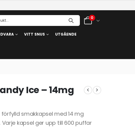
0
RDVARA
VITT SNUS
UTGÅENDE
Candy Ice – 14mg
n förfylld smakkapsel med 14 mg
. Varje kapsel ger upp till 600 puffar
.