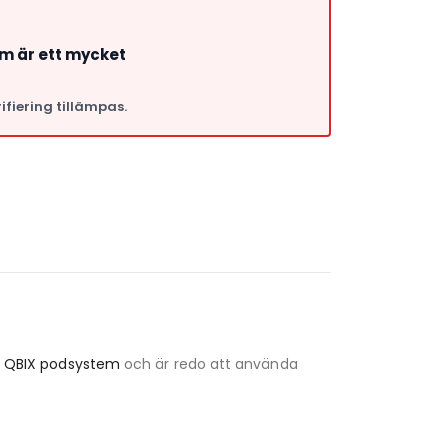
om är ett mycket
ifiering tillämpas.
a
i
QBIX podsystem
och är redo att använda