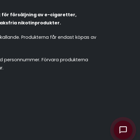
Populära engångsvapes
Hjälp mig välja
för försäljning av e-cigaretter,
Vitsnus
Leverans & frakt
aksfria nikotinprodukter.
mkallande. Produkterna får endast köpas av
 med personnummer. Förvara produkterna
r.
chattassistent.se