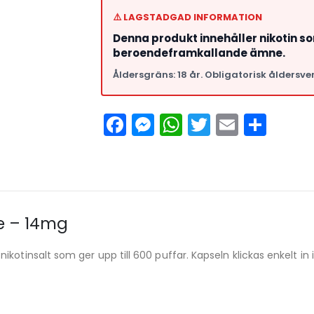
⚠️ LAGSTADGAD INFORMATION
Denna produkt innehåller nikotin s
beroendeframkallande ämne.
Åldersgräns: 18 år. Obligatorisk åldersver
Facebook
Messenger
WhatsApp
Twitter
Email
Del
e – 14mg
kotinsalt som ger upp till 600 puffar. Kapseln klickas enkelt in 