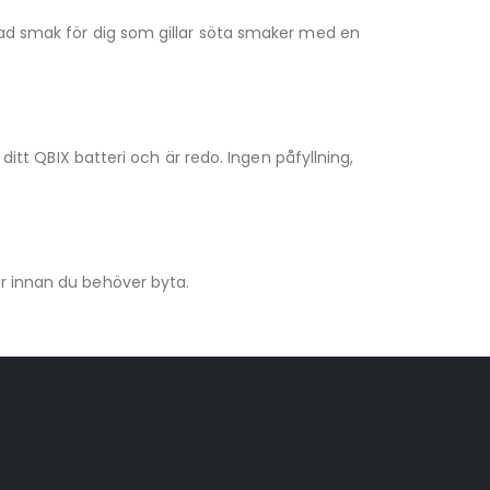
erad smak för dig som gillar söta smaker med en
ditt QBIX batteri och är redo. Ingen påfyllning,
ar innan du behöver byta.
VapeNation
Vapes, e-cigg & vitsnus
Röstläge