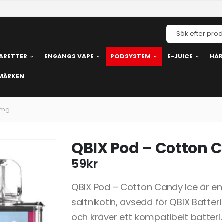
ARETTER
ENGÅNGS VAPE
PODSYSTEM
E-JUICE
HÅ
MÄRKEN
4mg
QBIX Pod – Cotton 
59
kr
QBIX Pod – Cotton Candy Ice är e
saltnikotin, avsedd för QBIX Batteri
och kräver ett kompatibelt batteri