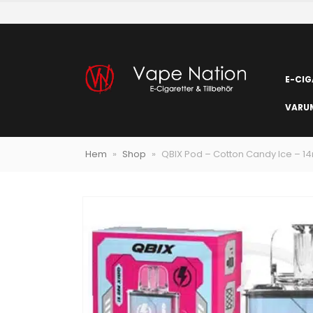
E-CIG
VARU
Hem
»
Shop
»
QBIX Pod – Cotton Candy Ice – 1