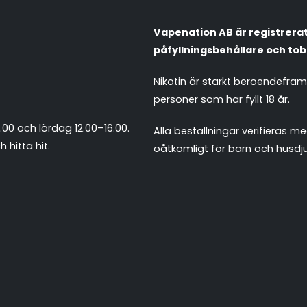
Vapenation AB är registrerat 
påfyllningsbehållare och tob
Nikotin är starkt beroendefra
personer som har fyllt 18 år.
.00 och lördag 12.00–16.00.
Alla beställningar verifieras
 hitta hit
.
oåtkomligt för barn och husdju