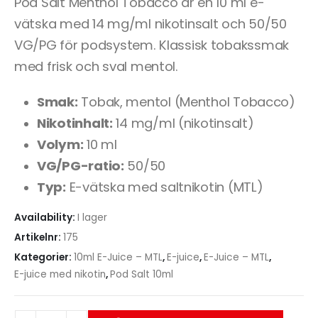
Pod Salt Menthol Tobacco är en 10 ml e-
vätska med 14 mg/ml nikotinsalt och 50/50
VG/PG för podsystem. Klassisk tobakssmak
med frisk och sval mentol.
Smak:
Tobak, mentol (Menthol Tobacco)
Nikotinhalt:
14 mg/ml (nikotinsalt)
Volym:
10 ml
VG/PG-ratio:
50/50
Typ:
E-vätska med saltnikotin (MTL)
Availability:
I lager
Artikelnr:
175
Kategorier:
10ml E-Juice – MTL
,
E-juice
,
E-Juice – MTL
,
E-juice med nikotin
,
Pod Salt 10ml