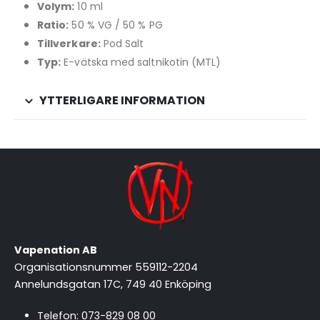
Volym:
10 ml
Ratio:
50 % VG / 50 % PG
Tillverkare:
Pod Salt
Typ:
E-vätska med saltnikotin (MTL)
YTTERLIGARE INFORMATION
Vapenation AB
Organisationsnummer 559112-2204
Annelundsgatan 17C, 749 40 Enköping
Telefon:
073-829 08 00