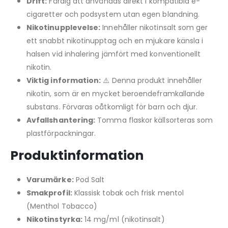
Drift:
Färdig att användas direkt i kompatibla e-
cigaretter och podsystem utan egen blandning.
Nikotinupplevelse:
Innehåller nikotinsalt som ger
ett snabbt nikotinupptag och en mjukare känsla i
halsen vid inhalering jämfört med konventionellt
nikotin.
Viktig information:
⚠️ Denna produkt innehåller
nikotin, som är en mycket beroendeframkallande
substans. Förvaras oåtkomligt för barn och djur.
Avfallshantering:
Tomma flaskor källsorteras som
plastförpackningar.
Produktinformation
Varumärke:
Pod Salt
Smakprofil:
Klassisk tobak och frisk mentol
(Menthol Tobacco)
Nikotinstyrka:
14 mg/ml (nikotinsalt)