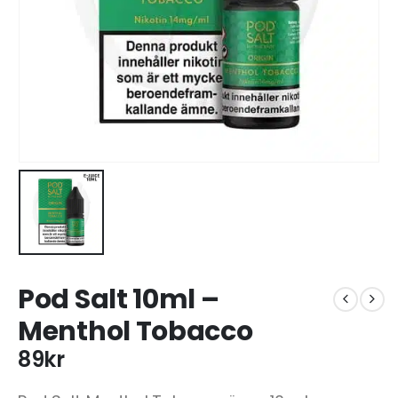
Pod Salt 10ml –
Menthol Tobacco
89
kr