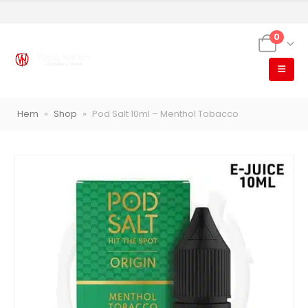
0
VapeNation
Hem
»
Shop
»
Pod Salt 10ml – Menthol Tobacco
Vapes, e-cigg & vitsnus
Röstläge
Populära engångsvapes
Hjälp mig välja
Vitsnus
Leverans & frakt