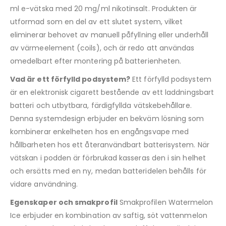
ml e-vätska med 20 mg/ml nikotinsalt. Produkten är
utformad som en del av ett slutet system, vilket
eliminerar behovet av manuell påfyllning eller underhåll
av värmeelement (coils), och är redo att användas
omedelbart efter montering på batterienheten.
Vad är ett förfylld podsystem?
Ett förfylld podsystem
är en elektronisk cigarett bestående av ett laddningsbart
batteri och utbytbara, färdigfyllda vätskebehållare.
Denna systemdesign erbjuder en bekväm lösning som
kombinerar enkelheten hos en engångsvape med
hållbarheten hos ett återanvändbart batterisystem. När
vätskan i podden är förbrukad kasseras den i sin helhet
och ersätts med en ny, medan batteridelen behålls för
vidare användning.
Egenskaper och smakprofil
Smakprofilen Watermelon
Ice erbjuder en kombination av saftig, söt vattenmelon