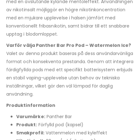
med en avslutande kylande mentoleffekt. Användningen
av nikotinsalt möjliggör en högre nikotinkoncentration
med en mjukare upplevelse i halsen jämfört med
konventionellt fribasnikotin, samt bidrar till ett snabbare
upptag i blodomloppet.
Varför välja Panther Bar Pro Pod – Watermelon Ice?
Valet av denna produkt baseras på dess användarvänliga
format och konsekventa prestanda. Genom att integrera
färdigfyllda pods med ett specifikt batterisystem erbjuds
en stabil vaping-upplevelse utan behov av tekniska
inställningar, vilket gör den väl lämpad för daglig
användning.
Produktinformation
Varumärke:
Panther Bar
Produkt:
Förfylld pod (kapsel)
Smakprofil:
Vattenmelon med kyleffekt