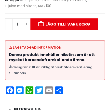
Kategorier:
E-juice
,
E-juice - Shortfill (DTL) 100ml
,
E-juice med nikotin
,
NRG 100
LÄGG TILL I VARUKORG
⚠️ LAGSTADGAD INFORMATION
Denna produkt innehåller nikotin som är ett
mycket beroendeframkallande ämne.
Åldersgräns: 18 år. Obligatorisk åldersverifiering
tillämpas.
Facebook
Messenger
WhatsApp
Twitter
Email
Dela
BESKRIVNING