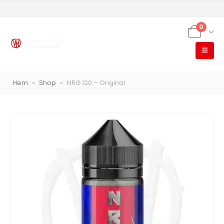
0
VapeNation
Vapes, e-cigg & vitsnus
Hem
»
Shop
»
NRG 120 – Original
Röstläge
Populära engångsvapes
Hjälp mig välja
Vitsnus
Leverans & frakt