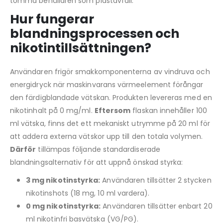
tomma behållaren som plastavfall.
Hur fungerar
blandningsprocessen och
nikotintillsättningen?
Användaren frigör smakkomponenterna av vindruva och
energidryck när maskinvarans värmeelement förångar
den färdigblandade vätskan. Produkten levereras med en
nikotinhalt på 0 mg/ml.
Eftersom
flaskan innehåller 100
ml vätska, finns det ett mekaniskt utrymme på 20 ml för
att addera externa vätskor upp till den totala volymen.
Därför
tillämpas följande standardiserade
blandningsalternativ för att uppnå önskad styrka:
3 mg nikotinstyrka:
Användaren tillsätter 2 stycken
nikotinshots (18 mg, 10 ml vardera).
0 mg nikotinstyrka:
Användaren tillsätter enbart 20
ml nikotinfri basvätska (VG/PG).