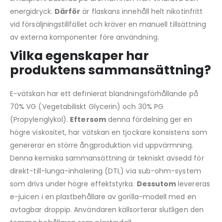
energidryck.
Därför
är flaskans innehåll helt nikotinfritt
vid försäljningstillfället och kräver en manuell tillsättning
av externa komponenter före användning.
Vilka egenskaper har
produktens sammansättning?
E-vätskan har ett definierat blandningsförhållande på
70% VG (Vegetabiliskt Glycerin) och 30% PG
(Propylenglykol).
Eftersom
denna fördelning ger en
högre viskositet, har vätskan en tjockare konsistens som
genererar en större ångproduktion vid uppvärmning.
Denna kemiska sammansättning är tekniskt avsedd för
direkt-till-lunga-inhalering (DTL) via sub-ohm-system
som drivs under högre effektstyrka.
Dessutom
levereras
e-juicen i en plastbehållare av gorilla-modell med en
avtagbar droppip. Användaren källsorterar slutligen den