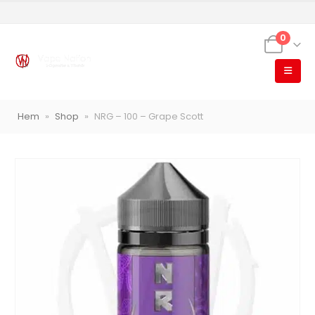
0
Hem
»
Shop
»
NRG – 100 – Grape Scott