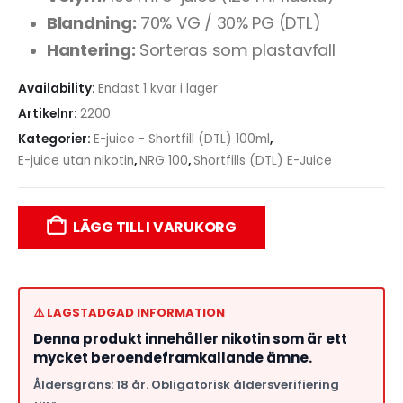
Blandning:
70% VG / 30% PG (DTL)
Hantering:
Sorteras som plastavfall
Availability:
Endast 1 kvar i lager
Artikelnr:
2200
Kategorier:
E-juice - Shortfill (DTL) 100ml
,
E-juice utan nikotin
,
NRG 100
,
Shortfills (DTL) E-Juice
LÄGG TILL I VARUKORG
⚠️ LAGSTADGAD INFORMATION
Denna produkt innehåller nikotin som är ett
mycket beroendeframkallande ämne.
Åldersgräns: 18 år. Obligatorisk åldersverifiering