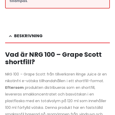
tillämpas.
BESKRIVNING
Vad är NRG 100 – Grape Scott
shortfill?
NRG 100 – Grape Scott från tillverkaren Ringe Juice är en
nikotinfri e-vätska tillhandahållen i ett shortfill-format.
Eftersom
produkten distribueras som en shortfill,
levereras smakkoncentratet och basvätskan i en
plastflaska med en totalvolym på 120 ml som innehåller
100 ml förfylld vätska. Denna produkt har en fastställd
smakprofil baserad på aromämnen från vindruva och