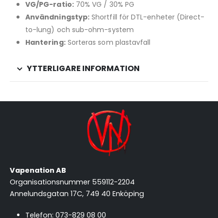
VG/PG-ratio:
70% VG / 30% PG
Användningstyp:
Shortfill för DTL-enheter (Direct-
to-lung) och sub-ohm-system
Hantering:
Sorteras som plastavfall
YTTERLIGARE INFORMATION
Vapenation AB
Organisationsnummer 559112-2204
Annelundsgatan 17C, 749 40 Enköping
Telefon:
073-829 08 00