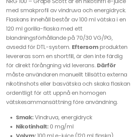
NRG 100 – Grape Scott är en nikotinfri e-juice
med smakprofil av vindruva och energidryck.
Flaskans innehåll består av 100 ml vätska i en
120 ml gorilla-flaska med ett
blandningsförhållande på 70/30 VG/PG,
avsedd för DTL-system.
Eftersom
produkten
levereras som en shortfill, är den inte färdig
för direkt förångning vid leverans.
Därför
måste användaren manuellt tillsätta externa
nikotinshots eller basvätska och skaka flaskan
ordentligt för att uppnå en homogen
vätskesammansättning före användning.
Smak:
Vindruva, energidryck
Nikotinhalt:
0 mg/ml
Volym:
100 ml e-juice (120 ml flaska)