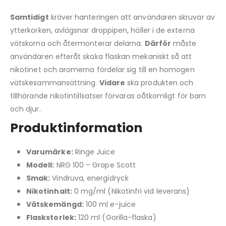
Samtidigt
kräver hanteringen att användaren skruvar av
ytterkorken, avlägsnar droppipen, häller i de externa
vätskorna och återmonterar delarna.
Därför
måste
användaren efteråt skaka flaskan mekaniskt så att
nikotinet och aromerna fördelar sig till en homogen
vätskesammansättning.
Vidare
ska produkten och
tillhörande nikotintillsatser förvaras oåtkomligt för barn
och djur.
Produktinformation
Varumärke:
Ringe Juice
Modell:
NRG 100 – Grape Scott
Smak:
Vindruva, energidryck
Nikotinhalt:
0 mg/ml (Nikotinfri vid leverans)
Vätskemängd:
100 ml e-juice
Flaskstorlek:
120 ml (Gorilla-flaska)