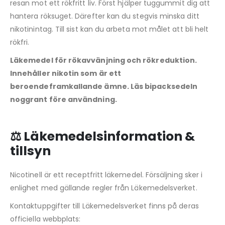
resan mot ett rökfritt liv. Först hjälper tuggummit dig att
hantera röksuget. Därefter kan du stegvis minska ditt
nikotinintag. Till sist kan du arbeta mot målet att bli helt
rökfri.
Läkemedel för rökavvänjning och rökreduktion.
Innehåller nikotin som är ett
beroendeframkallande ämne. Läs bipacksedeln
noggrant före användning.
⚖️ Läkemedelsinformation &
tillsyn
Nicotinell är ett receptfritt läkemedel. Försäljning sker i
enlighet med gällande regler från Läkemedelsverket.
Kontaktuppgifter till Läkemedelsverket finns på deras
officiella webbplats: