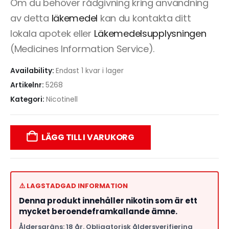
Om du behöver rådgivning kring användning
av detta
läkemedel
kan du kontakta ditt
lokala apotek eller
Läkemedelsupplysningen
(Medicines Information Service).
Availability:
Endast 1 kvar i lager
Artikelnr:
5268
Kategori:
Nicotinell
LÄGG TILL I VARUKORG
⚠️ LAGSTADGAD INFORMATION
Denna produkt innehåller nikotin som är ett
mycket beroendeframkallande ämne.
Åldersgräns: 18 år. Obligatorisk åldersverifiering