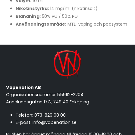
Volym:
10 ml
Nikotinstyrka:
14 mg/ml (nikotinsalt)
Blandning:
50% VG / 50% PG
Användningsområde:
MTL-vaping och podsystem
Vapenation AB
Organisationsnummer 559112-2204
Annelundsgatan 17C, 749 40 Enköping
Telefon:
073-829 08 00
E-post:
info@vapenation.se
Butiken har öppet måndag till fredag 10.00–18.00 och