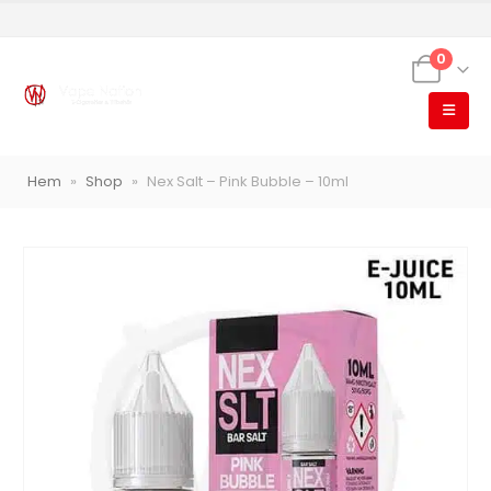
0
VapeNation
Vapes, e-cigg & vitsnus
Hem
»
Shop
»
Nex Salt – Pink Bubble – 10ml
Röstläge
Populära engångsvapes
Hjälp mig välja
Vitsnus
Leverans & frakt