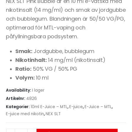
NEX SLT Pink Bubble är en 10 ml e-vätska med
nikotinsalt (14 mg/ml) och smak av jordgubbe
och bubblegum. Blandningen är 50/50 VG/PG,
optimerad för MTL-vaping och
påfyllningsbara podsystem.
Smak:
Jordgubbe, bubblegum
Nikotinhalt:
14 mg/ml (nikotinsalt)
Ratio:
50% VG / 50% PG
Volym:
10 ml
Availability:
I lager
Artikelnr:
4826
Kategorier:
10ml E-Juice – MTL
,
E-juice
,
E-Juice – MTL
,
E-juice med nikotin
,
NEX SLT