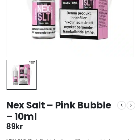
Nex Salt – Pink Bubble
– 10ml
89
kr