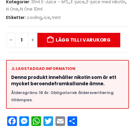
Kategorier:
10ml E-Juice – MTL
,
E-juice
,
E-juice med nikotin
,
N One
,
N One 10ml
Etiketter:
cooling
,
ice
,
mint
LÄGG TILL I VARUKORG
⚠️ LAGSTADGAD INFORMATION
Denna produkt innehåller nikotin som är ett
mycket beroendeframkallande ämne.
Åldersgräns: 18 år. Obligatorisk åldersverifiering
tillämpas.
Facebook
Messenger
WhatsApp
Twitter
Email
Dela