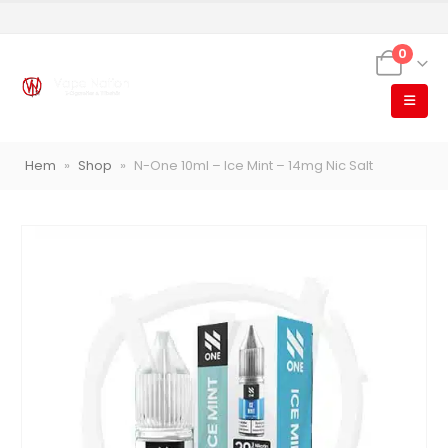
0
VapeNation
Vapes, e-cigg & vitsnus
Hem
»
Shop
»
N-One 10ml – Ice Mint – 14mg Nic Salt
Röstläge
Populära engångsvapes
Hjälp mig välja
Vitsnus
Leverans & frakt