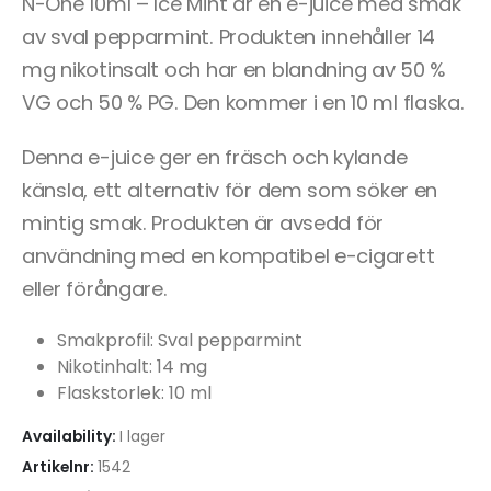
N-One 10ml – Ice Mint är en e-juice med smak
av sval pepparmint. Produkten innehåller 14
mg nikotinsalt och har en blandning av 50 %
VG och 50 % PG. Den kommer i en 10 ml flaska.
Denna e-juice ger en fräsch och kylande
känsla, ett alternativ för dem som söker en
mintig smak. Produkten är avsedd för
användning med en kompatibel e-cigarett
eller förångare.
Smakprofil: Sval pepparmint
Nikotinhalt: 14 mg
Flaskstorlek: 10 ml
Availability:
I lager
Artikelnr:
1542