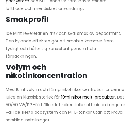
podsystem
och MTL-enheter som kräver mindre
luftflöde och mer diskret användning.
Smakprofil
Ice Mint levererar en frisk och sval smak av pepparmint.
Den kylande effekten gör att smaken kommer fram
tydligt och håller sig konsistent genom hela
förpackningen.
Volym och
nikotinkoncentration
Med 10ml volym och 14mg nikotinkoncentration är denna
juice en klassisk storlek för
10ml nikotinsalt-produkter
. Det
50/50 VG/PG-förhållandet säkerställer att juicen fungerar
väl i de flesta podsystem och MTL-tankar utan att kräva
särskilda inställningar.