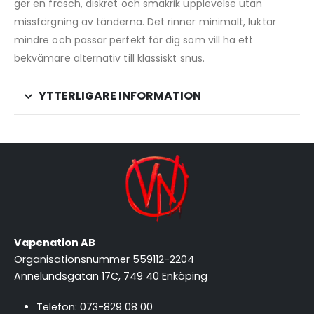
ger en fräsch, diskret och smakrik upplevelse utan
missfärgning av tänderna. Det rinner minimalt, luktar
mindre och passar perfekt för dig som vill ha ett
bekvämare alternativ till klassiskt snus.
YTTERLIGARE INFORMATION
Vapenation AB
Organisationsnummer 559112-2204
Annelundsgatan 17C, 749 40 Enköping
Telefon:
073-829 08 00