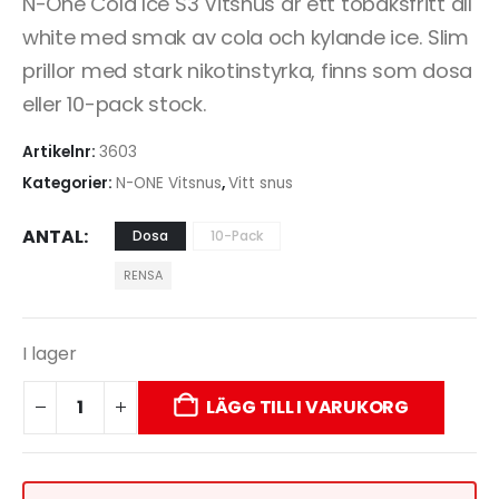
N-One Cola Ice S3 Vitsnus är ett tobaksfritt all
white med smak av cola och kylande ice. Slim
prillor med stark nikotinstyrka, finns som dosa
eller 10-pack stock.
Artikelnr:
3603
Kategorier:
N-ONE Vitsnus
,
Vitt snus
ANTAL
Dosa
10-Pack
RENSA
I lager
LÄGG TILL I VARUKORG