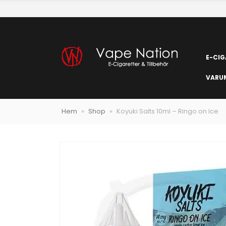
E-CIG
VARU
Hem
»
Shop
»
Koyuki Salts 10ml – Ringo on Ice