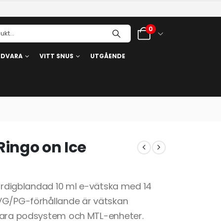
0
RDVARA
VITT SNUS
UTGÅENDE
Ringo on Ice
färdigblandad 10 ml e-vätska med 14
 VG/PG-förhållande är vätskan
sbara podsystem och MTL-enheter.