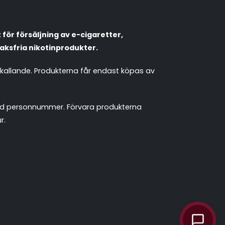
Populära engångsvapes
Hjälp mig välja
för försäljning av e-cigaretter,
Vitsnus
Leverans & frakt
aksfria nikotinprodukter.
mkallande. Produkterna får endast köpas av
 med personnummer. Förvara produkterna
r.
chattassistent.se