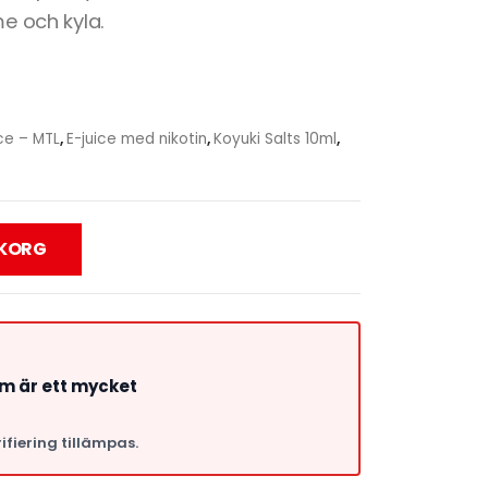
me och kyla.
ce – MTL
,
E-juice med nikotin
,
Koyuki Salts 10ml
,
UKORG
om är ett mycket
ifiering tillämpas.