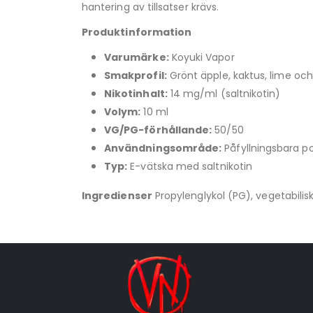
hantering av tillsatser krävs.
Produktinformation
Varumärke:
Koyuki Vapor
Smakprofil:
Grönt äpple, kaktus, lime och
Nikotinhalt:
14 mg/ml (saltnikotin)
Volym:
10 ml
VG/PG-förhållande:
50/50
Användningsområde:
Påfyllningsbara 
Typ:
E-vätska med saltnikotin
Ingredienser
Propylenglykol (PG), vegetabilis