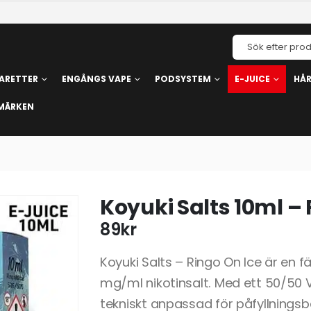
ARETTER
ENGÅNGS VAPE
PODSYSTEM
E-JUICE
HÅ
MÄRKEN
Koyuki Salts 10ml – 
89
kr
Koyuki Salts – Ringo On Ice är en 
mg/ml nikotinsalt. Med ett 50/50
tekniskt anpassad för påfyllning