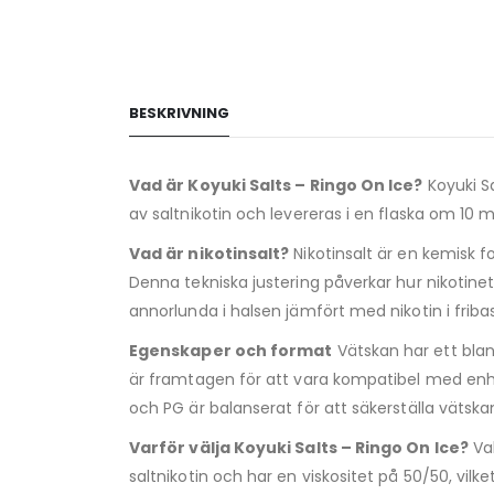
BESKRIVNING
Vad är Koyuki Salts – Ringo On Ice?
Koyuki Sa
av saltnikotin och levereras i en flaska om 10 
Vad är nikotinsalt?
Nikotinsalt är en kemisk 
Denna tekniska justering påverkar hur nikoti
annorlunda i halsen jämfört med nikotin i frib
Egenskaper och format
Vätskan har ett blan
är framtagen för att vara kompatibel med enh
och PG är balanserat för att säkerställa vätsk
Varför välja Koyuki Salts – Ringo On Ice?
Val
saltnikotin och har en viskositet på 50/50, vil