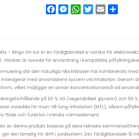
Facebook
Messenger
WhatsApp
Twitter
Email
Del
lts – Ringo On Ice är en färdigblandad e-vätska för elektroniska
ml. Vätskan är avsedd för användning i kompatibla, påfyllningsba
formulering där den naturliga nikotinbasen har kombinerats med
net interagerar med användarens system vid inhalation. Genom 
asform, vilket möjliggör en annan koncentrationsnivå vid använd
dningsförhållande på 50 % VG (vegetabiliskt glycerin) och 50 % 
eter avsedda för mun-till-lung-inhalation (MTL), såsom påfyll
ans flöde och funktion i mindre värmeelement.
et av denna produkt baseras på dess tekniska sammansättnin
ket gör den lämplig för drift i podsystem. Det färdigblandade 10