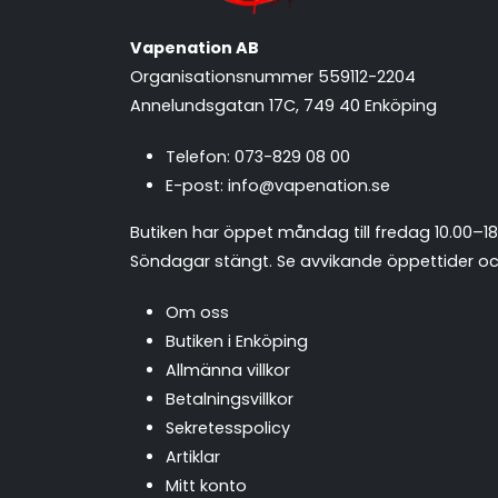
Vapenation AB
Organisationsnummer 559112-2204
Annelundsgatan 17C, 749 40 Enköping
Telefon:
073-829 08 00
E-post:
info@vapenation.se
Butiken har öppet måndag till fredag 10.00–18
Söndagar stängt.
Se avvikande öppettider och
Om oss
Butiken i Enköping
Allmänna villkor
Betalningsvillkor
Sekretesspolicy
Artiklar
Mitt konto