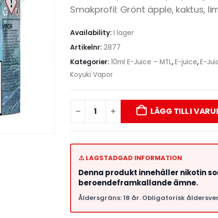
Smakprofil: Grönt äpple, kaktus, li
Availability:
I lager
Artikelnr:
2877
Kategorier:
10ml E-Juice – MTL
,
E-juice
,
E-Jui
Koyuki Vapor
LÄGG TILL I VAR
⚠️ LAGSTADGAD INFORMATION
Denna produkt innehåller nikotin s
beroendeframkallande ämne.
Åldersgräns: 18 år. Obligatorisk åldersver