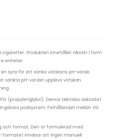
a
 cigaretter. Produkten innehåller nikotin i form
ra enheter.
 en syra för att sänka vätskans pH-värde.
det sänkta pH-värdet upplevs vätskan
ning.
PG (propylenglykol). Denna tekniska viskositet
ningsbara podsystem. Förhållandet mellan VG
g och format. Den är formulerad med
 ml-formatet innebär att ingen manuell