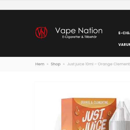
E-CIG
VARU
Hem
»
Shop
»
Just juice 10ml – Orange Clementi