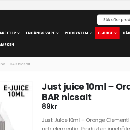
ARETTER
ENGÅNGS VAPE
PODSYSTEM
E-JUICE
HÅ
MÄRKEN
ne – BAR nicsalt
Just juice 10ml – O
BAR nicsalt
89
kr
Just Juice 10ml – Orange Clementi
och clementin. Produkten innehålle