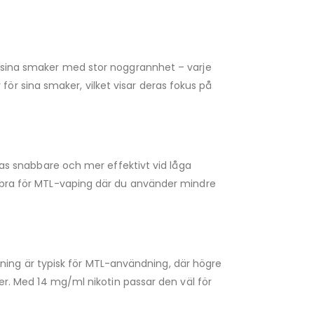
la sina smaker med stor noggrannhet – varje
r sina smaker, vilket visar deras fokus på
eras snabbare och mer effektivt vid låga
 – bra för MTL-vaping där du använder mindre
ing är typisk för MTL-användning, där högre
der. Med 14 mg/ml nikotin passar den väl för