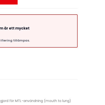
om är ett mycket
ifiering tillämpas.
a
r gjord för MTL-användning (mouth to lung)