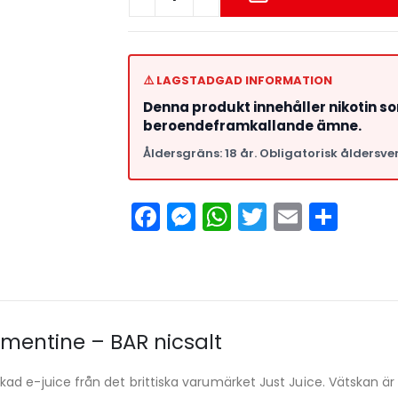
⚠️ LAGSTADGAD INFORMATION
Denna produkt innehåller nikotin s
beroendeframkallande ämne.
Åldersgräns: 18 år. Obligatorisk åldersver
Facebook
Messenger
WhatsApp
Twitter
Email
Del
ementine – BAR nicsalt
ad e-juice från det brittiska varumärket Just Juice. Vätskan ä