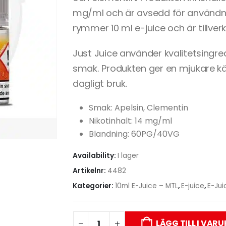
mg/ml och är avsedd för användni
rymmer 10 ml e-juice och är tillverk
Just Juice använder kvalitetsingredi
smak. Produkten ger en mjukare kän
dagligt bruk.
Smak: Apelsin, Clementin
Nikotinhalt: 14 mg/ml
Blandning: 60PG/40VG
Availability:
I lager
Artikelnr:
4482
Kategorier:
10ml E-Juice – MTL
,
E-juice
,
E-Jui
LÄGG TILL I VAR