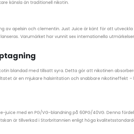
re känsla än traditionell nikotin.
ng av apelsin och clementin. Just Juice är känt för att utveck
seras. Varumärket har vunnit sex internationella utmärkelser fö
pptagning
nikotin blandad med tillsatt syra. Detta gör att nikotinen absorb
ltatet är en mjukare halsirritation och snabbare nikotineffekt
l e-juice med en PG/VG-blandning på 60PG/40VG. Denna fördeln
tskan är tillverkad i Storbritannien enligt höga kvalitetsstandar