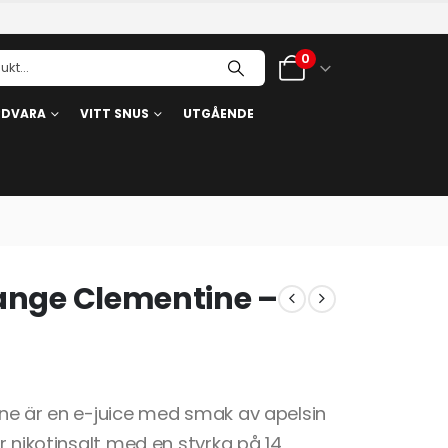
0
RDVARA
VITT SNUS
UTGÅENDE
range Clementine –
ne är en e-juice med smak av apelsin
r nikotinsalt med en styrka på 14