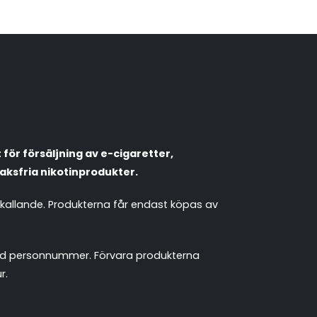
VapeNation
Vapes, e-cigg & vitsnus
Röstläge
Populära engångsvapes
Hjälp mig välja
för försäljning av e-cigaretter,
Vitsnus
Leverans & frakt
aksfria nikotinprodukter.
mkallande. Produkterna får endast köpas av
 med personnummer. Förvara produkterna
r.