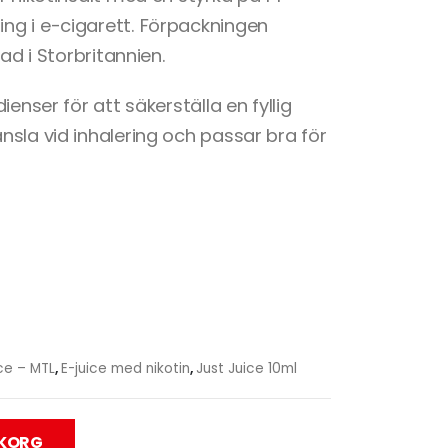
ng i e-cigarett. Förpackningen
ad i Storbritannien.
enser för att säkerställa en fyllig
sla vid inhalering och passar bra för
ce – MTL
,
E-juice med nikotin
,
Just Juice 10ml
UKORG