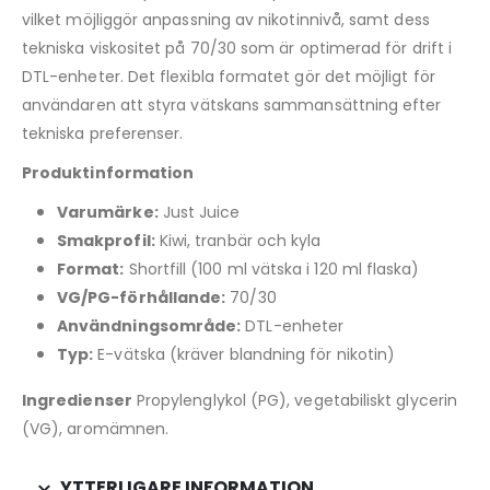
vilket möjliggör anpassning av nikotinnivå, samt dess
tekniska viskositet på 70/30 som är optimerad för drift i
DTL-enheter. Det flexibla formatet gör det möjligt för
användaren att styra vätskans sammansättning efter
tekniska preferenser.
Produktinformation
Varumärke:
Just Juice
Smakprofil:
Kiwi, tranbär och kyla
Format:
Shortfill (100 ml vätska i 120 ml flaska)
VG/PG-förhållande:
70/30
Användningsområde:
DTL-enheter
Typ:
E-vätska (kräver blandning för nikotin)
Ingredienser
Propylenglykol (PG), vegetabiliskt glycerin
(VG), aromämnen.
YTTERLIGARE INFORMATION