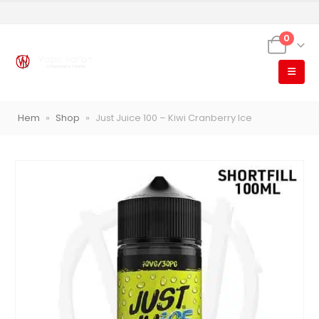
0
Hem
»
Shop
»
Just Juice 100 – Kiwi Cranberry Ice