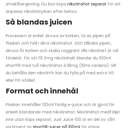
smakåtergivning. Du kan köpa
nikotinshot separat
för att
anpassa nikotinstyrkan efter behov.
Så blandas juicen
Processen är enkel: skruva av korken, ta av pipen på
flaskan och häll i dina nikotinshot. Sätt tillbaka pipen,
skruva åt korken och skaka noggrant tills nikotinet är väl
fördelat. För att få 3mg nikotinhalt blandar du 100ml
shortfill med två nikotinshot à 18mg (10ml vardera). Vill
du behålla den nikotinfri kan du fylla på med extra VG
eller PG istället.
Format och innehål
Flaskan innehåller 120ml färdig e-juice och är gjord för
enkelt blandande med nikotinshot. Nikotinshot medföljer
inte utan köps separat. Just Juice 100 är en del av vårt
sortiment av
shortfill-juicer på 100ml
för större