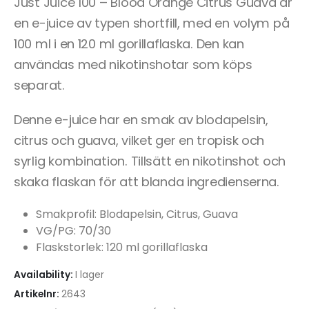
Just Juice 100 – Blood Orange Citrus Guava är
en e-juice av typen shortfill, med en volym på
100 ml i en 120 ml gorillaflaska. Den kan
användas med nikotinshotar som köps
separat.
Denne e-juice har en smak av blodapelsin,
citrus och guava, vilket ger en tropisk och
syrlig kombination. Tillsätt en nikotinshot och
skaka flaskan för att blanda ingredienserna.
Smakprofil: Blodapelsin, Citrus, Guava
VG/PG: 70/30
Flaskstorlek: 120 ml gorillaflaska
Availability:
I lager
Artikelnr:
2643