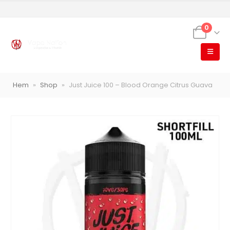
0
Hem
»
Shop
»
Just Juice 100 – Blood Orange Citrus Guava