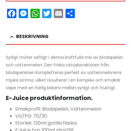
Facebook
Messenger
WhatsApp
Twitter
Email
Dela
BESKRIVNING
Syrligt möter saftigt i denna kraftfulla mix av blodapelsin
och vattenmelon. Den friska citruskaraktären från
blodapelsinen kompletteras perfekt av vattenmelonens
mjuka sötma, vilket resulterar i en komplex och smakrik
vape med en härlig balans mellan syrligt och fruktigt.
E-Juice produktinformation.
Smakprofil: Blodapelsin, Vattenmelon
VG/PG: 70/30
Storlek: 120ml gorilla flaska
E-juice typ: 100ml shortfill