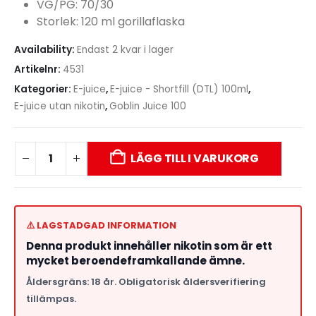
VG/PG: 70/30
Storlek: 120 ml gorillaflaska
Availability:
Endast 2 kvar i lager
Artikelnr:
4531
Kategorier:
E-juice
,
E-juice - Shortfill (DTL) 100ml
,
E-juice utan nikotin
,
Goblin Juice 100
LÄGG TILL I VARUKORG
⚠️ LAGSTADGAD INFORMATION
Denna produkt innehåller nikotin som är ett
mycket beroendeframkallande ämne.
Åldersgräns: 18 år. Obligatorisk åldersverifiering
tillämpas.