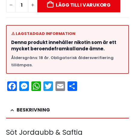
LÄGG TILL I VARUKORG
⚠️ LAGSTADGAD INFORMATION
Denna produkt innehåller nikotin som är ett
mycket beroendeframkallande ämne.
Åldersgräns: 18 år. Obligatorisk åldersverifiering
tillämpas.
Facebook
Messenger
WhatsApp
Twitter
Email
Dela
BESKRIVNING
Söt Jordgubb & Saftig