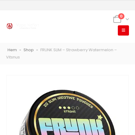
0
VapeNation
Vapes, e-cigg & vitsnus
Hem
»
Shop
»
FRUNK SLIM – Strawberry Watermelon –
Röstläge
Vitsnus
Populära engångsvapes
Hjälp mig välja
Vitsnus
Leverans & frakt