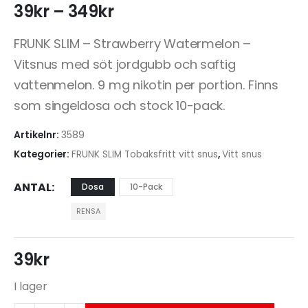
39
kr
–
349
kr
FRUNK SLIM – Strawberry Watermelon –
Vitsnus med söt jordgubb och saftig
vattenmelon. 9 mg nikotin per portion. Finns
som singeldosa och stock 10-pack.
Artikelnr:
3589
Kategorier:
FRUNK SLIM Tobaksfritt vitt snus
,
Vitt snus
ANTAL
Dosa
10-Pack
RENSA
39
kr
I lager