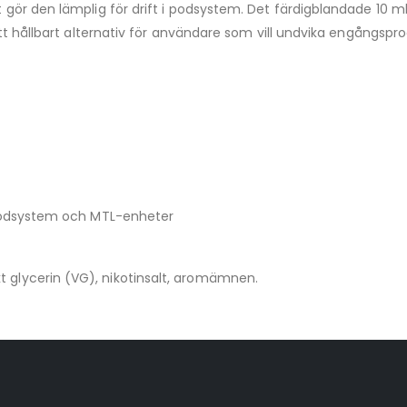
ket gör den lämplig för drift i podsystem. Det färdigblandade 10
l ett hållbart alternativ för användare som vill undvika engångspr
podsystem och MTL-enheter
kt glycerin (VG), nikotinsalt, aromämnen.