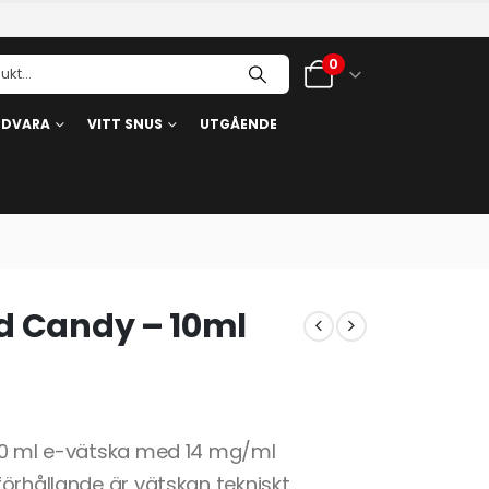
0
RDVARA
VITT SNUS
UTGÅENDE
ed Candy – 10ml
 10 ml e-vätska med 14 mg/ml
örhållande är vätskan tekniskt