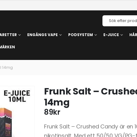
ARETTER
ENGÅNGS VAPE
PODSYSTEM
E-JUICE
HÅ
MÄRKEN
ml 14mg
Frunk Salt – Crush
14mg
89
kr
Frunk Salt – Crushed Candy är en
nikotinsalt. Med ett 50/50 VG/PG-f