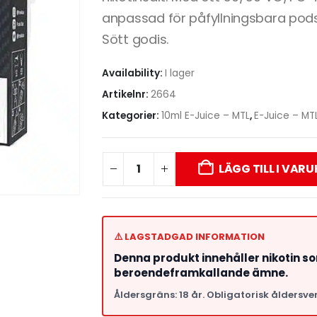
anpassad för påfyllningsbara pod
Sött godis.
Availability:
I lager
Artikelnr:
2664
Kategorier:
10ml E-Juice – MTL
,
E-Juice – MT
LÄGG TILL I VAR
⚠️ LAGSTADGAD INFORMATION
Denna produkt innehåller nikotin s
beroendeframkallande ämne.
Åldersgräns: 18 år. Obligatorisk åldersver