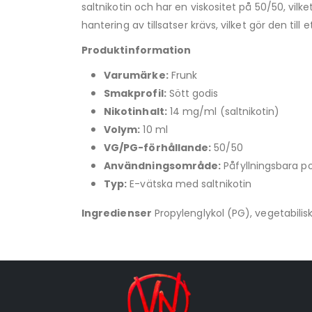
saltnikotin och har en viskositet på 50/50, vil
hantering av tillsatser krävs, vilket gör den til
Produktinformation
Varumärke:
Frunk
Smakprofil:
Sött godis
Nikotinhalt:
14 mg/ml (saltnikotin)
Volym:
10 ml
VG/PG-förhållande:
50/50
Användningsområde:
Påfyllningsbara 
Typ:
E-vätska med saltnikotin
Ingredienser
Propylenglykol (PG), vegetabilis