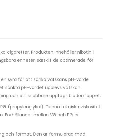
a cigaretter. Produkten innehåller nikotin i
ngsbara enheter, särskilt de optimerade för
 en syra för att sänka vätskans pH-värde.
det sänkta pH-värdet upplevs vätskan
ndning och ett snabbare upptag i blodomloppet.
PG (propylenglykol). Denna tekniska viskositet
. Förhållandet mellan VG och PG är
ng och format. Den är formulerad med