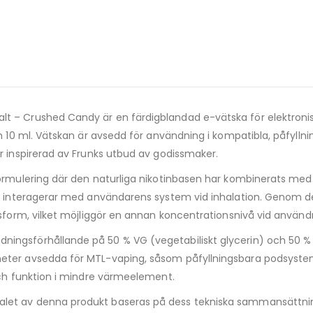
alt – Crushed Candy är en färdigblandad e-vätska för elektronisk
m 10 ml. Vätskan är avsedd för användning i kompatibla, påfyllni
r inspirerad av Frunks utbud av godissmaker.
formulering där den naturliga nikotinbasen har kombinerats med
net interagerar med användarens system vid inhalation. Genom 
basform, vilket möjliggör en annan koncentrationsnivå vid anvä
dningsförhållande på 50 % VG (vegetabiliskt glycerin) och 50 % 
eter avsedda för MTL-vaping, såsom påfyllningsbara podsystem
och funktion i mindre värmeelement.
alet av denna produkt baseras på dess tekniska sammansättni