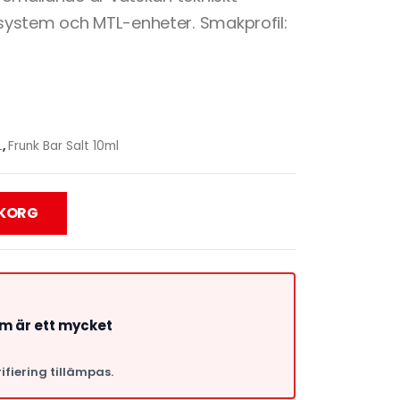
system och MTL-enheter. Smakprofil:
L
,
Frunk Bar Salt 10ml
UKORG
om är ett mycket
ifiering tillämpas.