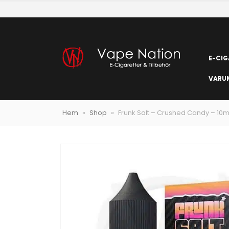
E-CIG
VARU
Hem
»
Shop
»
Frunk Salt – Crushed Candy – 10