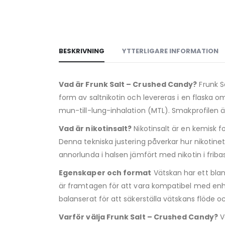
BESKRIVNING
YTTERLIGARE INFORMATION
Vad är Frunk Salt – Crushed Candy?
Frunk S
form av saltnikotin och levereras i en flaska o
mun-till-lung-inhalation (MTL). Smakprofilen ä
Vad är nikotinsalt?
Nikotinsalt är en kemisk 
Denna tekniska justering påverkar hur nikoti
annorlunda i halsen jämfört med nikotin i fri
Egenskaper och format
Vätskan har ett blan
är framtagen för att vara kompatibel med enh
balanserat för att säkerställa vätskans flöde 
Varför välja Frunk Salt – Crushed Candy?
V