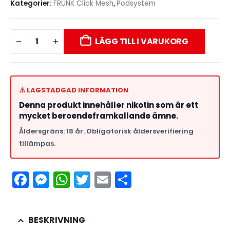
Kategorier:
FRUNK Click Mesh
,
Podsystem
LÄGG TILL I VARUKORG
⚠️ LAGSTADGAD INFORMATION
Denna produkt innehåller nikotin som är ett
mycket beroendeframkallande ämne.
Åldersgräns: 18 år. Obligatorisk åldersverifiering
tillämpas.
Facebook
Messenger
WhatsApp
Twitter
Email
Dela
BESKRIVNING