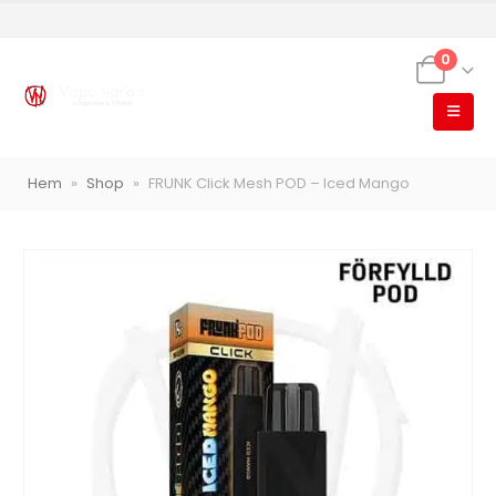
0
VapeNation
Vapes, e-cigg & vitsnus
Hem
»
Shop
»
FRUNK Click Mesh POD – Iced Mango
Röstläge
Populära engångsvapes
Hjälp mig välja
Vitsnus
Leverans & frakt